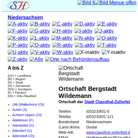
Niedersachsen
A bis Z
(LK) = Landkreis
(R) = Region
(S) = Stadt
(G) = Gemeinde
Ortschaft Bergstadt
(SG) = Samtgem.
(F) = Flecken
Wildemann
(Ot) = Orts-/Stadtteil
Ortschaft der
Stadt Clausthal-Zellerfeld
(Alt-)Wallenhorst (Ot)
Achim (S)
Telefon:
(05323)931-0
Achtum-Uppen (Ot)
Telefax:
(05323)931-121
Adelebsen (F)
Bundesland:
Niedersachsen
Adenbüttel (G)
(Land-)Kreis:
Goslar
Adendorf (G)
Web-Adr.:
www.clausthal-zellerfeld.de
Adenstedt (Ot)
EMail:
stadtverwaltung@clausthal-