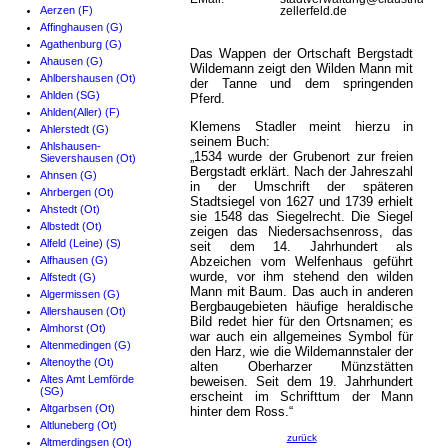
Aerzen (F)
zellerfeld.de
Affinghausen (G)
Agathenburg (G)
Das Wappen der Ortschaft Bergstadt
Ahausen (G)
Wildemann zeigt den Wilden Mann mit
Ahlbershausen (Ot)
der Tanne und dem springenden
Ahlden (SG)
Pferd.
Ahlden(Aller) (F)
Klemens Stadler meint hierzu in
Ahlerstedt (G)
seinem Buch:
Ahlshausen-
„1534 wurde der Grubenort zur freien
Sievershausen (Ot)
Bergstadt erklärt. Nach der Jahreszahl
Ahnsen (G)
in der Umschrift der späteren
Ahrbergen (Ot)
Stadtsiegel von 1627 und 1739 erhielt
Ahstedt (Ot)
sie 1548 das Siegelrecht. Die Siegel
Albstedt (Ot)
zeigen das Niedersachsenross, das
Alfeld (Leine) (S)
seit dem 14. Jahrhundert als
Alfhausen (G)
Abzeichen vom Welfenhaus geführt
wurde, vor ihm stehend den wilden
Alfstedt (G)
Mann mit Baum. Das auch in anderen
Algermissen (G)
Bergbaugebieten häufige heraldische
Allershausen (Ot)
Bild redet hier für den Ortsnamen; es
Almhorst (Ot)
war auch ein allgemeines Symbol für
Altenmedingen (G)
den Harz, wie die Wildemannstaler der
Altenoythe (Ot)
alten Oberharzer Münzstätten
Altes Amt Lemförde
beweisen. Seit dem 19. Jahrhundert
(SG)
erscheint im Schrifttum der Mann
Altgarbsen (Ot)
hinter dem Ross.“
Altluneberg (Ot)
zurück
Altmerdingsen (Ot)