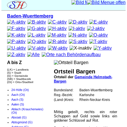
Baden-Wuerttemberg
A bis Z
(LK) = Landkreis
Ortsteil Bargen
(S) = Stadt
(G) = Gemeinde
Ortsteil der
Gemeinde Helmstadt-
(SB) = Stadtbezirk
Bargen
(Ot) = Orts-/Stadtteil
24-Höfe (Ot)
Bundesland:
Baden-Wuerttemberg
Aach (Ot)
Reg.-Bezirk:
Karlsruhe
Aach (S)
(Land-)Kreis:
Rhein-Neckar-Kreis
Aalen (S)
Ablach (Krauchenwies)
Mittig geteilt, rechts ein roter
(Ot)
Schuppen auf Gold sowie links ein
Abstatt (G)
goldener Schlüssel auf Rot.
Abtsgmünd (G)