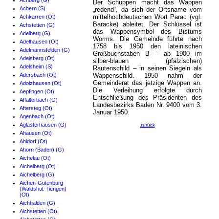
Achberg (G)
Der Schuppen macht das Wappen
Achern (S)
„redend“, da sich der Ortsname vom
mittelhochdeutschen Wort Parac (vgl.
Achkarren (Ot)
Baracke) ableitet. Der Schlüssel ist
Achstetten (G)
das Wappensymbol des Bistums
Adelberg (G)
Worms. Die Gemeinde führte nach
Adelhausen (Ot)
1758 bis 1950 den lateinischen
Adelmannsfelden (G)
Großbuchstaben B – ab 1900 im
Adelsberg (Ot)
silber-blauen (pfälzischen)
Adelsheim (S)
Rautenschild – in seinen Siegeln als
Adersbach (Ot)
Wappenschild. 1950 nahm der
Gemeinderat das jetzige Wappen an.
Adolzhausen (Ot)
Die Verleihung erfolgte durch
Aepfingen (Ot)
Entschließung des Präsidenten des
Affalterbach (G)
Landesbezirks Baden Nr. 9400 vom 3.
Aftersteg (Ot)
Januar 1950.
Agenbach (Ot)
Aglasterhausen (G)
zurück
Ahausen (Ot)
Ahldorf (Ot)
Ahorn (Baden) (G)
Aichelau (Ot)
Aichelberg (Ot)
Aichelberg (G)
Aichen-Gutenburg
(Waldshut-Tiengen)
(Ot)
Aichhalden (G)
Aichstetten (Ot)