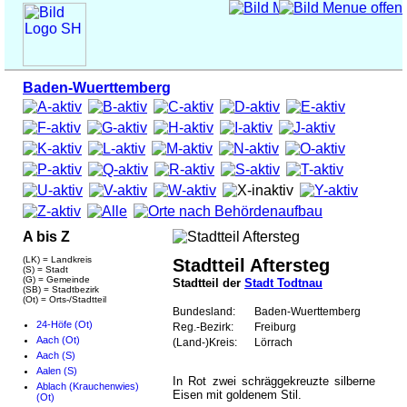
Baden-Wuerttemberg
A bis Z
(LK) = Landkreis
Stadtteil Aftersteg
(S) = Stadt
(G) = Gemeinde
Stadtteil der
Stadt Todtnau
(SB) = Stadtbezirk
(Ot) = Orts-/Stadtteil
Bundesland:
Baden-Wuerttemberg
24-Höfe (Ot)
Reg.-Bezirk:
Freiburg
Aach (Ot)
(Land-)Kreis:
Lörrach
Aach (S)
Aalen (S)
In Rot zwei schräggekreuzte silberne
Ablach (Krauchenwies)
Eisen mit goldenem Stil.
(Ot)