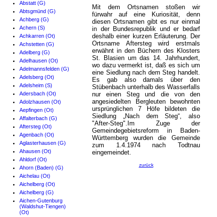
Abstatt (G)
Mit dem Ortsnamen stoßen wir
Abtsgmünd (G)
fürwahr auf eine Kuriosität, denn
Achberg (G)
diesen Ortsnamen gibt es nur einmal
Achern (S)
in der Bundesrepublik und er bedarf
deshalb einer kurzen Erläuterung. Der
Achkarren (Ot)
Ortsname Aftersteg wird erstmals
Achstetten (G)
erwähnt in den Büchern des Klosters
Adelberg (G)
St. Blasien um das 14. Jahrhundert,
Adelhausen (Ot)
wo dazu vermerkt ist, daß es sich um
Adelmannsfelden (G)
eine Siedlung nach dem Steg handelt.
Adelsberg (Ot)
Es gab also damals über den
Adelsheim (S)
Stübenbach unterhalb des Wasserfalls
Adersbach (Ot)
nur einen Steg und die von den
angesiedelten Bergleuten bewohnten
Adolzhausen (Ot)
ursprünglichen 7 Höfe bildeten die
Aepfingen (Ot)
Siedlung „Nach dem Steg“, also
Affalterbach (G)
"After-Steg".Im Zuge der
Aftersteg (Ot)
Gemeindegebietsreform in Baden-
Agenbach (Ot)
Württemberg wurden die Gemeinde
Aglasterhausen (G)
zum 1.4.1974 nach Todtnau
Ahausen (Ot)
eingemeindet.
Ahldorf (Ot)
zurück
Ahorn (Baden) (G)
Aichelau (Ot)
Aichelberg (Ot)
Aichelberg (G)
Aichen-Gutenburg
(Waldshut-Tiengen)
(Ot)