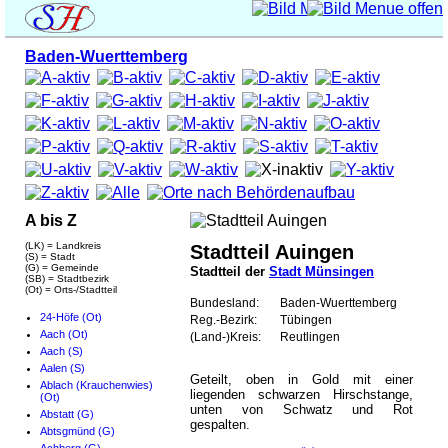
Baden-Wuerttemberg
A bis Z
(LK) = Landkreis
Stadtteil Auingen
(S) = Stadt
(G) = Gemeinde
Stadtteil der
Stadt Münsingen
(SB) = Stadtbezirk
(Ot) = Orts-/Stadtteil
Bundesland:
Baden-Wuerttemberg
24-Höfe (Ot)
Reg.-Bezirk:
Tübingen
Aach (Ot)
(Land-)Kreis:
Reutlingen
Aach (S)
Aalen (S)
Geteilt, oben in Gold mit einer
Ablach (Krauchenwies)
liegenden schwarzen Hirschstange,
(Ot)
unten von Schwatz und Rot
Abstatt (G)
gespalten.
Abtsgmünd (G)