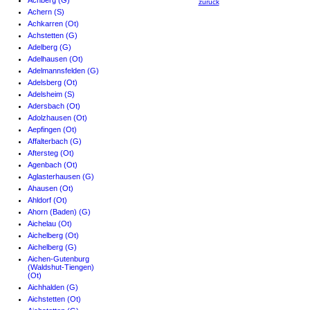
Achberg (G)
zurück
Achern (S)
Achkarren (Ot)
Achstetten (G)
Adelberg (G)
Adelhausen (Ot)
Adelmannsfelden (G)
Adelsberg (Ot)
Adelsheim (S)
Adersbach (Ot)
Adolzhausen (Ot)
Aepfingen (Ot)
Affalterbach (G)
Aftersteg (Ot)
Agenbach (Ot)
Aglasterhausen (G)
Ahausen (Ot)
Ahldorf (Ot)
Ahorn (Baden) (G)
Aichelau (Ot)
Aichelberg (Ot)
Aichelberg (G)
Aichen-Gutenburg
(Waldshut-Tiengen)
(Ot)
Aichhalden (G)
Aichstetten (Ot)