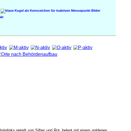
Bilder
kt
hräglinks geteilt von Silber und Rot, belegt mit einem goldenen