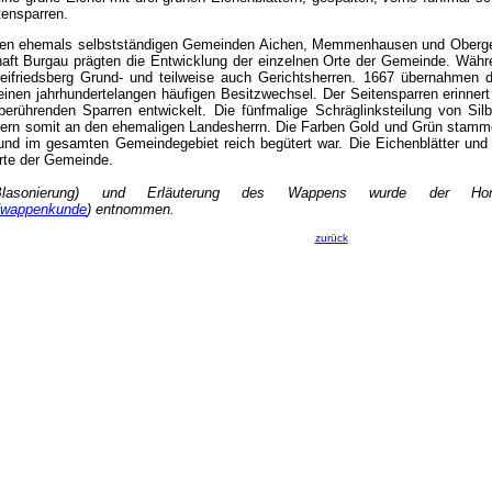
itensparren.
en ehemals selbstständigen Gemeinden Aichen, Memmenhausen und Obergesse
haft Burgau prägten die Entwicklung der einzelnen Orte der Gemeinde. Währe
eifriedsberg Grund- und teilweise auch Gerichtsherren. 1667 übernahmen di
einen jahrhundertelangen häufigen Besitzwechsel. Der Seitensparren erinnert
berührenden Sparren entwickelt. Die fünfmalige Schräglinksteilung von Si
nern somit an den ehemaligen Landesherrn. Die Farben Gold und Grün stamme
nd im gesamten Gemeindegebiet reich begütert war. Die Eichenblätter und 
Orte der Gemeinde.
(Blasonierung) und Erläuterung des Wappens wurde der H
/wappenkunde
) entnommen.
zurück