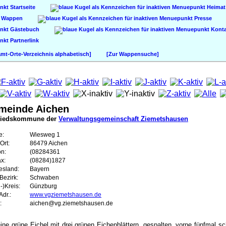
Startseite
Heimat
Wappen
Presse
Gästebuch
Konta
Partnerlink
t-Orte-Verzeichnis alphabetisch]
[Zur Wappensuche]
meinde Aichen
liedskommune der
Verwaltungsgemeinschaft Ziemetshausen
e:
Wiesweg 1
Ort:
86479 Aichen
on:
(08284361
ax:
(08284)1827
esland:
Bayern
Bezirk:
Schwaben
-)Kreis:
Günzburg
dr.:
www.vgziemetshausen.de
:
aichen@vg.ziemetshausen.de
ine grüne Eichel mit drei grünen Eichenblättern, gespalten, vorne fünfmal sc