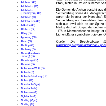
Adelsdorf (G)
Pfahl, hinten in Rot ein silberner Se
Adelshofen (G)
Die Gemeinde Aichen besteht aus d
Adelshofen
Seifriedsberg sowie die Markgrafsc
(Oberbayern) (G)
waren die Inhaber der Herrschaft S
Adelsried (G)
Seifriedsberg und beendeten damit 
Adelzhausen (G)
sich aus zwei sich an der Spitze 
Adlkofen (G)
Markgrafschaft Burgau dar und erin
Affaltern (Ot)
1178 in Memmenhausen belegt ist u
Affing (G)
Eichenblätter symbolisiert die drei 
Agawang (Ot)
Aham (G)
Quelle: Die Beschreibung 
(
www.hdbg.eu/gemeinden/index.php
Aholfing (G)
Aholming (G)
Ahorn (Landkreis
Coburg) (G)
Ahornberg (Ot)
Ahorntal (G)
Aicha vorm Wald (G)
Aichach (S)
Aichach-Friedberg (LK)
Aichen (G)
Aidenbach (Vgm)
Aidenbach (M)
Aidhausen (G)
Aiglsbach (G)
Aindling (Vgm)
Aindling (M)