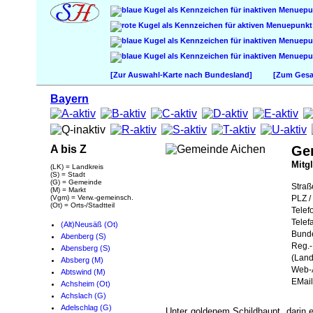
[Zur Auswahl-Karte nach Bundesland]
[Zum Gesam
Bayern
A bis Z
Ge
Mitg
(LK) = Landkreis
(S) = Stadt
(G) = Gemeinde
Straß
(M) = Markt
(Vgm) = Verw.-gemeinsch.
PLZ / 
(Ot) = Orts-/Stadtteil
Telef
Telef
(Alt)Neusäß (Ot)
Bund
Abenberg (S)
Reg.-
Abensberg (S)
(Land
Absberg (M)
Web-A
Abtswind (M)
EMail
Achsheim (Ot)
Achslach (G)
Adelschlag (G)
Unter goldenem Schildhaupt, darin e