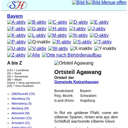
Bayern
A bis Z
(LK) = Landkreis
Ortsteil Agawang
(S) = Stadt
(G) = Gemeinde
Ortsteil der
(M) = Markt
Gemeinde Kutzenhausen
(Vgm) = Verw.-gemeinsch.
(Ot) = Orts-/Stadtteil
Bundesland:
Bayern
(Alt)Neusäß (Ot)
Reg.-Bezirk:
Schwaben
Abenberg (S)
(Land-)Kreis:
Augsburg
Abensberg (S)
Absberg (M)
In Rot ein goldener Pfahl, vorne ein
Abtswind (M)
silberner Sparren, hinten eine aus dem
Achsheim (Ot)
Schildfuß wachsende silberne Gleve.
Achslach (G)
Adelschlag (G)