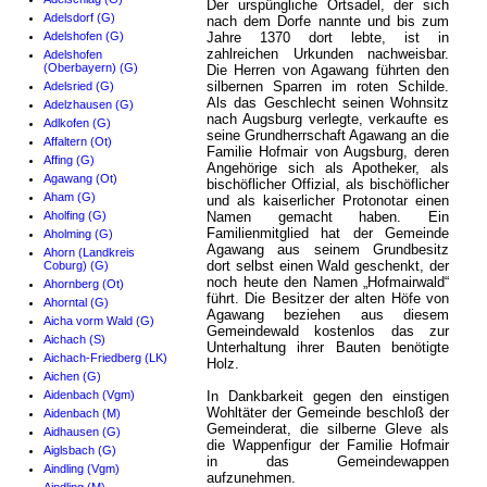
Der urspüngliche Ortsadel, der sich
Adelsdorf (G)
nach dem Dorfe nannte und bis zum
Adelshofen (G)
Jahre 1370 dort lebte, ist in
zahlreichen Urkunden nachweisbar.
Adelshofen
(Oberbayern) (G)
Die Herren von Agawang führten den
silbernen Sparren im roten Schilde.
Adelsried (G)
Als das Geschlecht seinen Wohnsitz
Adelzhausen (G)
nach Augsburg verlegte, verkaufte es
Adlkofen (G)
seine Grundherrschaft Agawang an die
Affaltern (Ot)
Familie Hofmair von Augsburg, deren
Affing (G)
Angehörige sich als Apotheker, als
Agawang (Ot)
bischöflicher Offizial, als bischöflicher
Aham (G)
und als kaiserlicher Protonotar einen
Aholfing (G)
Namen gemacht haben. Ein
Familienmitglied hat der Gemeinde
Aholming (G)
Agawang aus seinem Grundbesitz
Ahorn (Landkreis
dort selbst einen Wald geschenkt, der
Coburg) (G)
noch heute den Namen „Hofmairwald“
Ahornberg (Ot)
führt. Die Besitzer der alten Höfe von
Ahorntal (G)
Agawang beziehen aus diesem
Aicha vorm Wald (G)
Gemeindewald kostenlos das zur
Aichach (S)
Unterhaltung ihrer Bauten benötigte
Aichach-Friedberg (LK)
Holz.
Aichen (G)
Aidenbach (Vgm)
In Dankbarkeit gegen den einstigen
Wohltäter der Gemeinde beschloß der
Aidenbach (M)
Gemeinderat, die silberne Gleve als
Aidhausen (G)
die Wappenfigur der Familie Hofmair
Aiglsbach (G)
in das Gemeindewappen
Aindling (Vgm)
aufzunehmen.