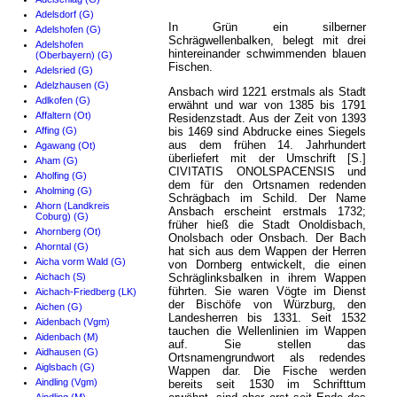
Adelsdorf (G)
In Grün ein silberner
Adelshofen (G)
Schrägwellenbalken, belegt mit drei
Adelshofen
hintereinander schwimmenden blauen
(Oberbayern) (G)
Fischen.
Adelsried (G)
Adelzhausen (G)
Ansbach wird 1221 erstmals als Stadt
Adlkofen (G)
erwähnt und war von 1385 bis 1791
Affaltern (Ot)
Residenzstadt. Aus der Zeit von 1393
Affing (G)
bis 1469 sind Abdrucke eines Siegels
aus dem frühen 14. Jahrhundert
Agawang (Ot)
überliefert mit der Umschrift [S.]
Aham (G)
CIVITATIS ONOLSPACENSIS und
Aholfing (G)
dem für den Ortsnamen redenden
Aholming (G)
Schrägbach im Schild. Der Name
Ahorn (Landkreis
Ansbach erscheint erstmals 1732;
Coburg) (G)
früher hieß die Stadt Onoldisbach,
Ahornberg (Ot)
Onolsbach oder Onsbach. Der Bach
Ahorntal (G)
hat sich aus dem Wappen der Herren
Aicha vorm Wald (G)
von Dornberg entwickelt, die einen
Aichach (S)
Schräglinksbalken in ihrem Wappen
führten. Sie waren Vögte im Dienst
Aichach-Friedberg (LK)
der Bischöfe von Würzburg, den
Aichen (G)
Landesherren bis 1331. Seit 1532
Aidenbach (Vgm)
tauchen die Wellenlinien im Wappen
Aidenbach (M)
auf. Sie stellen das
Aidhausen (G)
Ortsnamengrundwort als redendes
Aiglsbach (G)
Wappen dar. Die Fische werden
Aindling (Vgm)
bereits seit 1530 im Schrifttum