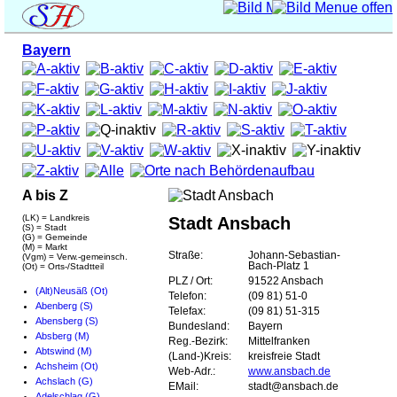
Bayern
A bis Z
(LK) = Landkreis
Stadt Ansbach
(S) = Stadt
(G) = Gemeinde
(M) = Markt
Straße:
Johann-Sebastian-
(Vgm) = Verw.-gemeinsch.
Bach-Platz 1
(Ot) = Orts-/Stadtteil
PLZ / Ort:
91522 Ansbach
(Alt)Neusäß (Ot)
Telefon:
(09 81) 51-0
Abenberg (S)
Telefax:
(09 81) 51-315
Abensberg (S)
Bundesland:
Bayern
Absberg (M)
Reg.-Bezirk:
Mittelfranken
Abtswind (M)
(Land-)Kreis:
kreisfreie Stadt
Achsheim (Ot)
Web-Adr.:
www.ansbach.de
Achslach (G)
EMail:
stadt@ansbach.de
Adelschlag (G)