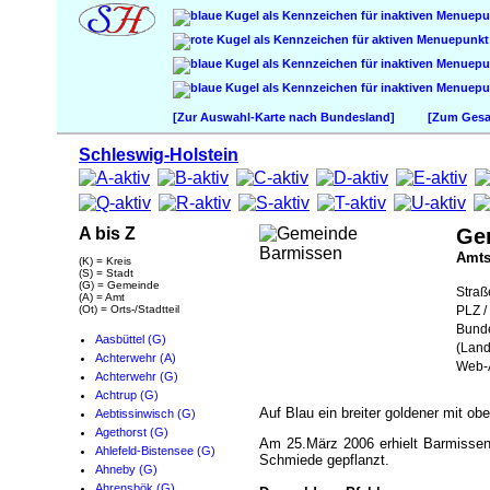
[Zur Auswahl-Karte nach Bundesland]
[Zum Gesam
Schleswig-Holstein
A bis Z
Ge
Amt
(K) = Kreis
(S) = Stadt
(G) = Gemeinde
Straß
(A) = Amt
(Ot) = Orts-/Stadtteil
PLZ / 
Bund
Aasbüttel (G)
(Land
Achterwehr (A)
Web-A
Achterwehr (G)
Achtrup (G)
Auf Blau ein breiter goldener mit ob
Aebtissinwisch (G)
Agethorst (G)
Am 25.März 2006 erhielt Barmissen 
Ahlefeld-Bistensee (G)
Schmiede gepflanzt.
Ahneby (G)
Ahrensbök (G)