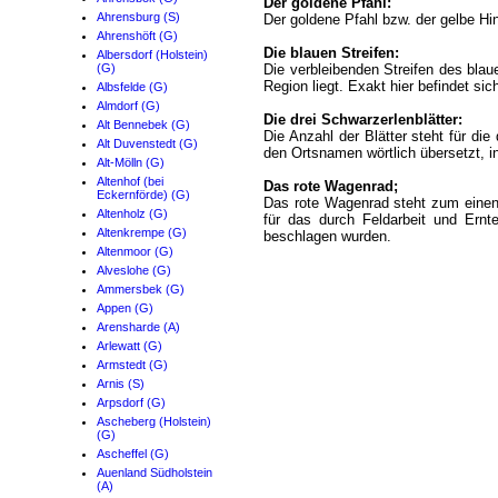
Der goldene Pfahl:
Ahrensburg (S)
Der goldene Pfahl bzw. der gelbe Hi
Ahrenshöft (G)
Die blauen Streifen:
Albersdorf (Holstein)
(G)
Die verbleibenden Streifen des bl
Region liegt. Exakt hier befindet s
Albsfelde (G)
Almdorf (G)
Die drei Schwarzerlenblätter:
Alt Bennebek (G)
Die Anzahl der Blätter steht für di
Alt Duvenstedt (G)
den Ortsnamen wörtlich übersetzt, i
Alt-Mölln (G)
Altenhof (bei
Das rote Wagenrad;
Eckernförde) (G)
Das rote Wagenrad steht zum einen 
Altenholz (G)
für das durch Feldarbeit und Ernt
Altenkrempe (G)
beschlagen wurden.
Altenmoor (G)
Alveslohe (G)
Ammersbek (G)
Appen (G)
Arensharde (A)
Arlewatt (G)
Armstedt (G)
Arnis (S)
Arpsdorf (G)
Ascheberg (Holstein)
(G)
Ascheffel (G)
Auenland Südholstein
(A)