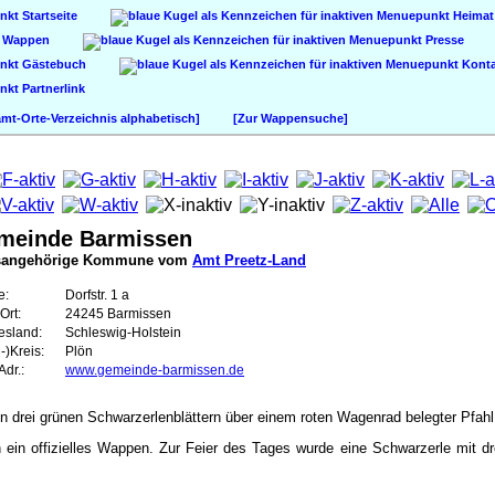
Startseite
Heimat
Wappen
Presse
Gästebuch
Konta
Partnerlink
t-Orte-Verzeichnis alphabetisch]
[Zur Wappensuche]
meinde Barmissen
sangehörige Kommune vom
Amt Preetz-Land
e:
Dorfstr. 1 a
Ort:
24245 Barmissen
esland:
Schleswig-Holstein
-)Kreis:
Plön
dr.:
www.gemeinde-barmissen.de
en drei grünen Schwarzerlenblättern über einem roten Wagenrad belegter Pfahl
ein offizielles Wappen. Zur Feier des Tages wurde eine Schwarzerle mit drei