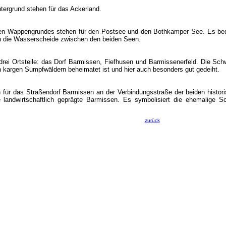
ntergrund stehen für das Ackerland.
auen Wappengrundes stehen für den Postsee und den Bothkamper See. Es bed
ich die Wasserscheide zwischen den beiden Seen.
e drei Ortsteile: das Dorf Barmissen, Fiefhusen und Barmissenerfeld. Die Sc
n kargen Sumpfwäldern beheimatet ist und hier auch besonders gut gedeiht.
für das Straßendorf Barmissen an der Verbindungsstraße der beiden histor
e landwirtschaftlich geprägte Barmissen. Es symbolisiert die ehemalige 
zurück