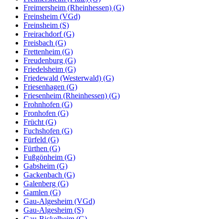
Freimersheim (Rheinhessen) (G)
Freinsheim (VGd)
Freinsheim (S)
Freirachdorf (G)
Freisbach (G)
Frettenheim (G)
Freudenburg (G)
Friedelsheim (G)
Friedewald (Westerwald) (G)
Friesenhagen (G)
Friesenheim (Rheinhessen) (G)
Frohnhofen (G)
Fronhofen (G)
Frücht (G)
Fuchshofen (G)
Fürfeld (G)
Fürthen (G)
Fußgönheim (G)
Gabsheim (G)
Gackenbach (G)
Galenberg (G)
Gamlen (G)
Gau-Algesheim (VGd)
Gau-Algesheim (S)
Gau-Bickelheim (G)