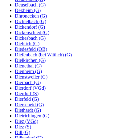
Deuselbach (G)
Dexheim (G)
Dhronecken (G)
Dichtelbach (G)
Dickendorf (G)
Dickenschied (G)
Dickesbach (G)
Dieblich (G)
Diedesfeld (OB)
Diefenbach (bei Wittlich) (G)
Dielkirchen (G)
Dienethal (G)
Dienheim (G)
Dienstweiler (G)
Dierbach (G)
Dierdorf (VGd)
Dierdorf (S)
Dierfeld (G)
Dierscheid (G)
Diethardt (G)
Dietrichingen (G)
Diez (VGd)
Diez (S)
Dill (G)
Dillendorf (G)