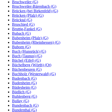
Bruchweiler (G)
Bruchweiler-Bärenbach (G)
Brücken (bei Birkenfeld) (G)
Brücken (Pfalz) (G)
Brücktal (G)
Bruschied (G)
Bruttig-Fankel (G)
Bubach (G)
Bubenheim (Pfalz) (G)
Bubenheim (Rheinhessen) (G)
Buborn (G)
Buch (Hunsrück) (G)
Buch (Taunus) (G)
Büchel (Eifel) (G)
Büchelberg (Wörth) (Ot)
Büchenbeuren (G)
Buchholz (Westerwald) (G)
Budenbach (G)
Budenheim (G)
Büdesheim (G)
Büdlich (G)
Buhlenberg (G)
Bullay (G)
Bundenbach (G)
Bundenthal (G)