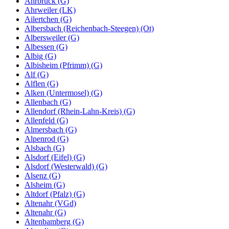
Ahrbrück (G)
Ahrweiler (LK)
Ailertchen (G)
Albersbach (Reichenbach-Steegen) (Ot)
Albersweiler (G)
Albessen (G)
Albig (G)
Albisheim (Pfrimm) (G)
Alf (G)
Alflen (G)
Alken (Untermosel) (G)
Allenbach (G)
Allendorf (Rhein-Lahn-Kreis) (G)
Allenfeld (G)
Almersbach (G)
Alpenrod (G)
Alsbach (G)
Alsdorf (Eifel) (G)
Alsdorf (Westerwald) (G)
Alsenz (G)
Alsheim (G)
Altdorf (Pfalz) (G)
Altenahr (VGd)
Altenahr (G)
Altenbamberg (G)