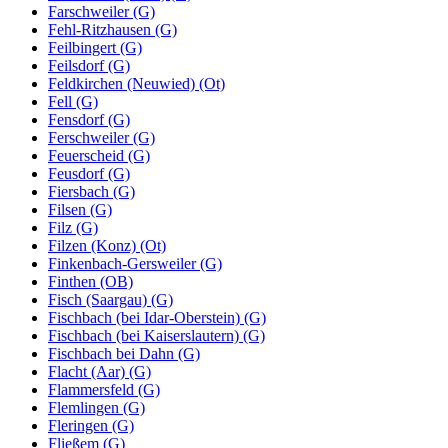
Farschweiler (G)
Fehl-Ritzhausen (G)
Feilbingert (G)
Feilsdorf (G)
Feldkirchen (Neuwied) (Ot)
Fell (G)
Fensdorf (G)
Ferschweiler (G)
Feuerscheid (G)
Feusdorf (G)
Fiersbach (G)
Filsen (G)
Filz (G)
Filzen (Konz) (Ot)
Finkenbach-Gersweiler (G)
Finthen (OB)
Fisch (Saargau) (G)
Fischbach (bei Idar-Oberstein) (G)
Fischbach (bei Kaiserslautern) (G)
Fischbach bei Dahn (G)
Flacht (Aar) (G)
Flammersfeld (G)
Flemlingen (G)
Fleringen (G)
Fließem (G)