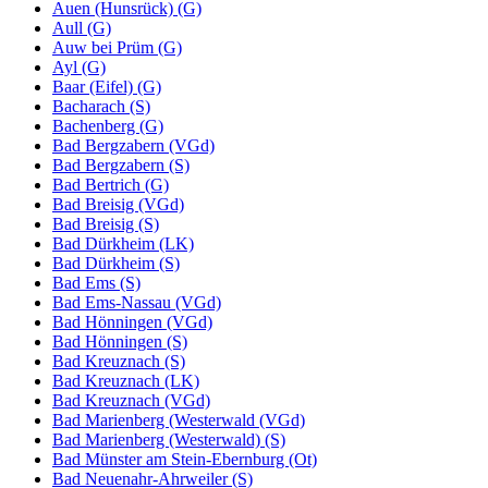
Auen (Hunsrück) (G)
Aull (G)
Auw bei Prüm (G)
Ayl (G)
Baar (Eifel) (G)
Bacharach (S)
Bachenberg (G)
Bad Bergzabern (VGd)
Bad Bergzabern (S)
Bad Bertrich (G)
Bad Breisig (VGd)
Bad Breisig (S)
Bad Dürkheim (LK)
Bad Dürkheim (S)
Bad Ems (S)
Bad Ems-Nassau (VGd)
Bad Hönningen (VGd)
Bad Hönningen (S)
Bad Kreuznach (S)
Bad Kreuznach (LK)
Bad Kreuznach (VGd)
Bad Marienberg (Westerwald (VGd)
Bad Marienberg (Westerwald) (S)
Bad Münster am Stein-Ebernburg (Ot)
Bad Neuenahr-Ahrweiler (S)