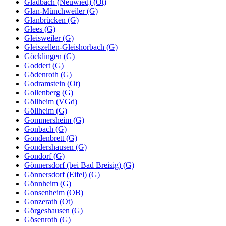
Gladbach (Neuwied) (Ot)
Glan-Münchweiler (G)
Glanbrücken (G)
Glees (G)
Gleisweiler (G)
Gleiszellen-Gleishorbach (G)
Göcklingen (G)
Goddert (G)
Gödenroth (G)
Godramstein (Ot)
Gollenberg (G)
Göllheim (VGd)
Göllheim (G)
Gommersheim (G)
Gonbach (G)
Gondenbrett (G)
Gondershausen (G)
Gondorf (G)
Gönnersdorf (bei Bad Breisig) (G)
Gönnersdorf (Eifel) (G)
Gönnheim (G)
Gonsenheim (OB)
Gonzerath (Ot)
Görgeshausen (G)
Gösenroth (G)