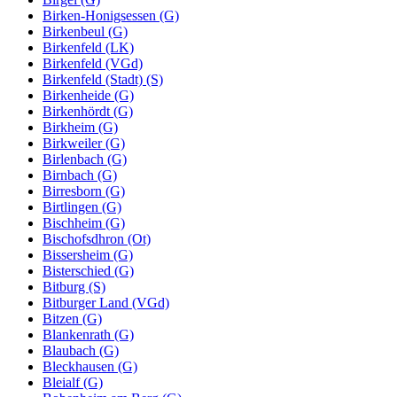
Birken-Honigsessen (G)
Birkenbeul (G)
Birkenfeld (LK)
Birkenfeld (VGd)
Birkenfeld (Stadt) (S)
Birkenheide (G)
Birkenhördt (G)
Birkheim (G)
Birkweiler (G)
Birlenbach (G)
Birnbach (G)
Birresborn (G)
Birtlingen (G)
Bischheim (G)
Bischofsdhron (Ot)
Bissersheim (G)
Bisterschied (G)
Bitburg (S)
Bitburger Land (VGd)
Bitzen (G)
Blankenrath (G)
Blaubach (G)
Bleckhausen (G)
Bleialf (G)