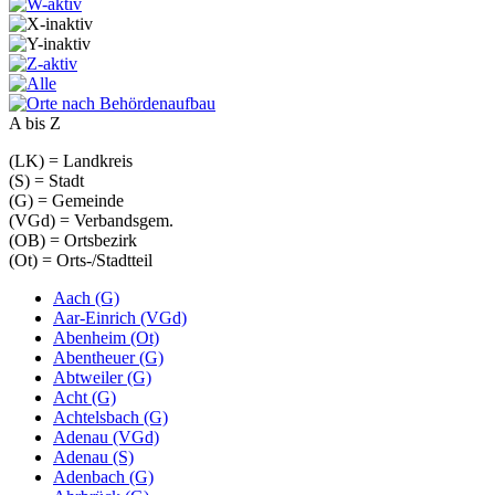
A bis Z
(LK) = Landkreis
(S) = Stadt
(G) = Gemeinde
(VGd) = Verbandsgem.
(OB) = Ortsbezirk
(Ot) = Orts-/Stadtteil
Aach (G)
Aar-Einrich (VGd)
Abenheim (Ot)
Abentheuer (G)
Abtweiler (G)
Acht (G)
Achtelsbach (G)
Adenau (VGd)
Adenau (S)
Adenbach (G)