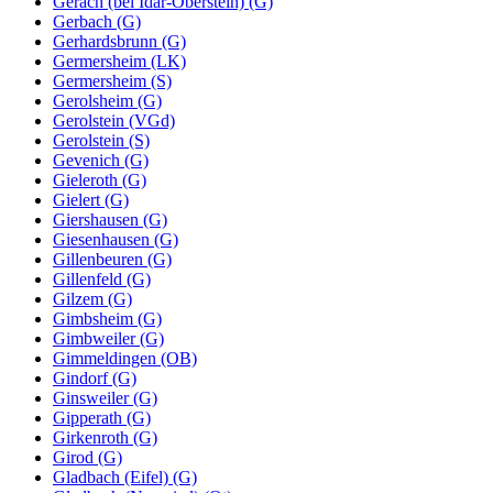
Gerach (bei Idar-Oberstein) (G)
Gerbach (G)
Gerhardsbrunn (G)
Germersheim (LK)
Germersheim (S)
Gerolsheim (G)
Gerolstein (VGd)
Gerolstein (S)
Gevenich (G)
Gieleroth (G)
Gielert (G)
Giershausen (G)
Giesenhausen (G)
Gillenbeuren (G)
Gillenfeld (G)
Gilzem (G)
Gimbsheim (G)
Gimbweiler (G)
Gimmeldingen (OB)
Gindorf (G)
Ginsweiler (G)
Gipperath (G)
Girkenroth (G)
Girod (G)
Gladbach (Eifel) (G)