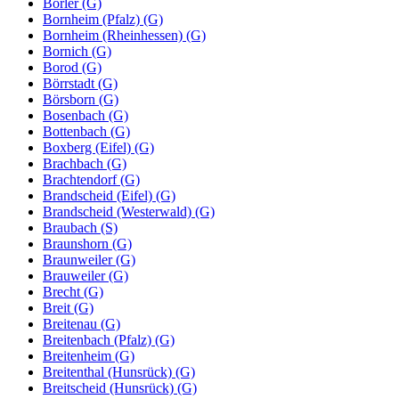
Borler (G)
Bornheim (Pfalz) (G)
Bornheim (Rheinhessen) (G)
Bornich (G)
Borod (G)
Börrstadt (G)
Börsborn (G)
Bosenbach (G)
Bottenbach (G)
Boxberg (Eifel) (G)
Brachbach (G)
Brachtendorf (G)
Brandscheid (Eifel) (G)
Brandscheid (Westerwald) (G)
Braubach (S)
Braunshorn (G)
Braunweiler (G)
Brauweiler (G)
Brecht (G)
Breit (G)
Breitenau (G)
Breitenbach (Pfalz) (G)
Breitenheim (G)
Breitenthal (Hunsrück) (G)
Breitscheid (Hunsrück) (G)