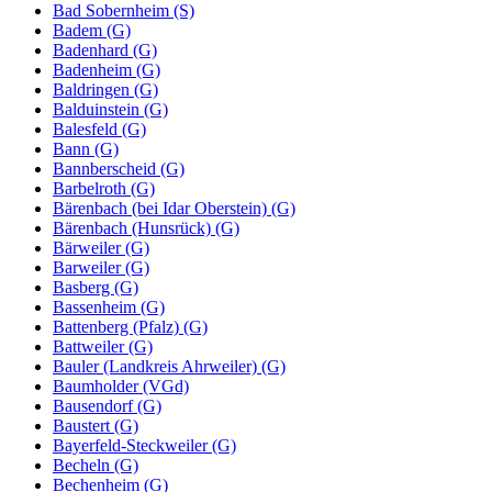
Bad Sobernheim (S)
Badem (G)
Badenhard (G)
Badenheim (G)
Baldringen (G)
Balduinstein (G)
Balesfeld (G)
Bann (G)
Bannberscheid (G)
Barbelroth (G)
Bärenbach (bei Idar Oberstein) (G)
Bärenbach (Hunsrück) (G)
Bärweiler (G)
Barweiler (G)
Basberg (G)
Bassenheim (G)
Battenberg (Pfalz) (G)
Battweiler (G)
Bauler (Landkreis Ahrweiler) (G)
Baumholder (VGd)
Bausendorf (G)
Baustert (G)
Bayerfeld-Steckweiler (G)
Becheln (G)
Bechenheim (G)