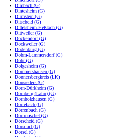
Dimbach (G)
Dintesheim (G)
Dirmstein (G)
Ditscheid (G)
Dittelsheim-Heßloch (G)
Dittweiler (G)
Dockendorf (G)
Dockweiler (G)
Dodenburg (G)
Dohm-Lammersdorf (G)
Dohr (G)
Dolgesheim (G)
Dommershausen (G)
Donnersbergkreis (LK)
Donsieders (G)
Dorn-Dürkheim (G)
Dörnberg (Lahn) (G)
Dornholzhausen (G)
Dörrebach (G)
Dörrenbach (G)
Dörrmoschel (G)
Dörscheid (G)
Dörsdorf (G)
Dorsel (G)