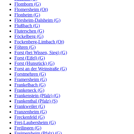
Flomborn (G)
Flomersheim (Ot)
Flonheim (G)
Flörsheim-Dalsheim (G)
Flußbach (G)
Fluterschen (G)
Föckelberg (G)
Fockenberg-Limbach (Ot)
Föhren (G)
Forst (bei Wissen, Sieg) (G)
Forst (Eifel) (G)
Forst (Hunsrück) (G)
Forst an der Weinstraße (G)
Forstmehren (G)
Framersheim (G)
Frankelbach (G)
Frankeneck (G)
Frankenstein (Pfalz) (G)
Frankenthal (Pfalz) (S)
Frankweiler (G)
Franzenheim (G)
Freckenfeld (G)
Frei-Laubersheim (G)
Freilingen (G)
Freimersheim (Pfalz) (G)