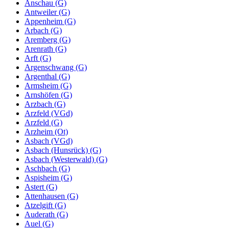
Anschau (G)
Antweiler (G)
Appenheim (G)
Arbach (G)
Aremberg (G)
Arenrath (G)
Arft (G)
Argenschwang (G)
Argenthal (G)
Armsheim (G)
Arnshöfen (G)
Arzbach (G)
Arzfeld (VGd)
Arzfeld (G)
Arzheim (Ot)
Asbach (VGd)
Asbach (Hunsrück) (G)
Asbach (Westerwald) (G)
Aschbach (G)
Aspisheim (G)
Astert (G)
Attenhausen (G)
Atzelgift (G)
Auderath (G)
Auel (G)