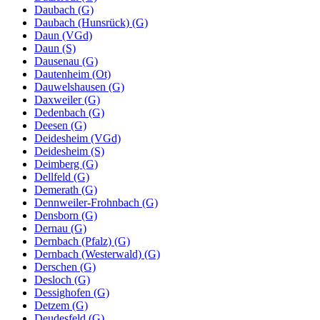
Daubach (G)
Daubach (Hunsrück) (G)
Daun (VGd)
Daun (S)
Dausenau (G)
Dautenheim (Ot)
Dauwelshausen (G)
Daxweiler (G)
Dedenbach (G)
Deesen (G)
Deidesheim (VGd)
Deidesheim (S)
Deimberg (G)
Dellfeld (G)
Demerath (G)
Dennweiler-Frohnbach (G)
Densborn (G)
Dernau (G)
Dernbach (Pfalz) (G)
Dernbach (Westerwald) (G)
Derschen (G)
Desloch (G)
Dessighofen (G)
Detzem (G)
Deudesfeld (G)