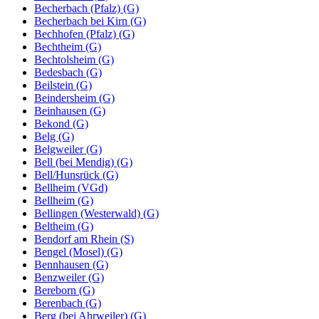
Becherbach (Pfalz) (G)
Becherbach bei Kirn (G)
Bechhofen (Pfalz) (G)
Bechtheim (G)
Bechtolsheim (G)
Bedesbach (G)
Beilstein (G)
Beindersheim (G)
Beinhausen (G)
Bekond (G)
Belg (G)
Belgweiler (G)
Bell (bei Mendig) (G)
Bell/Hunsrück (G)
Bellheim (VGd)
Bellheim (G)
Bellingen (Westerwald) (G)
Beltheim (G)
Bendorf am Rhein (S)
Bengel (Mosel) (G)
Bennhausen (G)
Benzweiler (G)
Bereborn (G)
Berenbach (G)
Berg (bei Ahrweiler) (G)