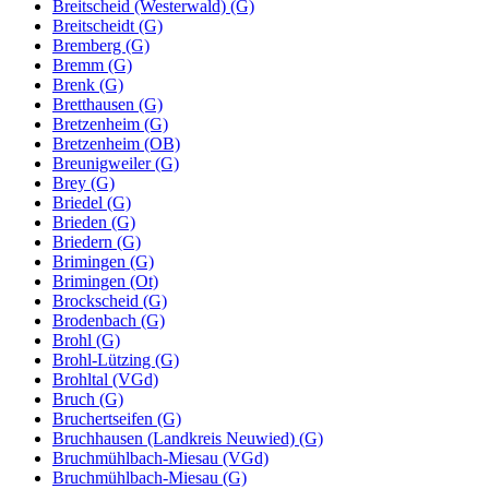
Breitscheid (Westerwald) (G)
Breitscheidt (G)
Bremberg (G)
Bremm (G)
Brenk (G)
Bretthausen (G)
Bretzenheim (G)
Bretzenheim (OB)
Breunigweiler (G)
Brey (G)
Briedel (G)
Brieden (G)
Briedern (G)
Brimingen (G)
Brimingen (Ot)
Brockscheid (G)
Brodenbach (G)
Brohl (G)
Brohl-Lützing (G)
Brohltal (VGd)
Bruch (G)
Bruchertseifen (G)
Bruchhausen (Landkreis Neuwied) (G)
Bruchmühlbach-Miesau (VGd)
Bruchmühlbach-Miesau (G)