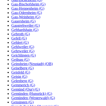
Gau-Bischofsheim (G)
Gau-Heppenheim (G)
Gau-Odernheim (G)
Gau-Weinheim (G)
Gauersheim (G)
Gaugrehweiler (G)
Gebhardshain (G)
Gebroth (G)
Gefell (G)
Gehlert (G)
Gehlweiler (G)
Gehrweiler (G)
Geichlingen (G)
Geilnau (G)
Geinsheim (Neustadt) (OB)
Geiselberg (G)
Geisfeld (G)
Geisig (G)
Gelenberg (G)
Gemmerich (G)
Gemünd (Our) (G)
Gemünden (Hunsrück) (G)
Gemünden (Westerwald) (G)
Gensingen (G)