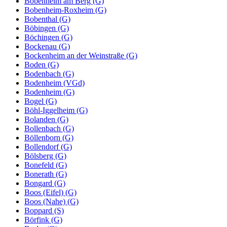
Bobenheim am Berg (G)
Bobenheim-Roxheim (G)
Bobenthal (G)
Böbingen (G)
Böchingen (G)
Bockenau (G)
Bockenheim an der Weinstraße (G)
Boden (G)
Bodenbach (G)
Bodenheim (VGd)
Bodenheim (G)
Bogel (G)
Böhl-Iggelheim (G)
Bolanden (G)
Bollenbach (G)
Böllenborn (G)
Bollendorf (G)
Bölsberg (G)
Bonefeld (G)
Bonerath (G)
Bongard (G)
Boos (Eifel) (G)
Boos (Nahe) (G)
Boppard (S)
Börfink (G)