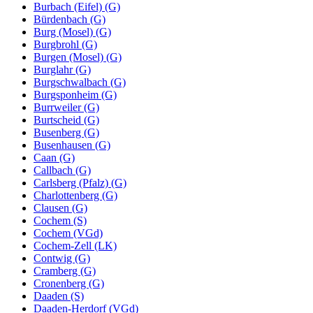
Burbach (Eifel) (G)
Bürdenbach (G)
Burg (Mosel) (G)
Burgbrohl (G)
Burgen (Mosel) (G)
Burglahr (G)
Burgschwalbach (G)
Burgsponheim (G)
Burrweiler (G)
Burtscheid (G)
Busenberg (G)
Busenhausen (G)
Caan (G)
Callbach (G)
Carlsberg (Pfalz) (G)
Charlottenberg (G)
Clausen (G)
Cochem (S)
Cochem (VGd)
Cochem-Zell (LK)
Contwig (G)
Cramberg (G)
Cronenberg (G)
Daaden (S)
Daaden-Herdorf (VGd)