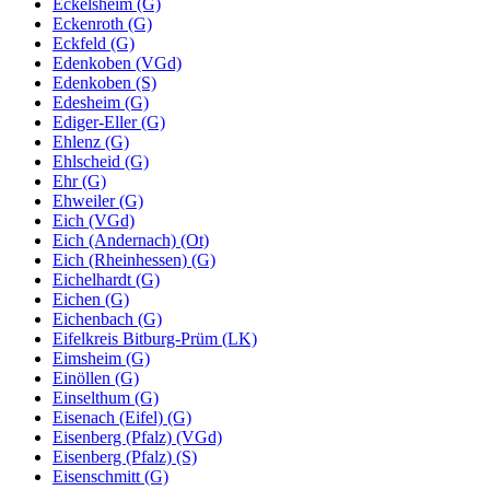
Eckelsheim (G)
Eckenroth (G)
Eckfeld (G)
Edenkoben (VGd)
Edenkoben (S)
Edesheim (G)
Ediger-Eller (G)
Ehlenz (G)
Ehlscheid (G)
Ehr (G)
Ehweiler (G)
Eich (VGd)
Eich (Andernach) (Ot)
Eich (Rheinhessen) (G)
Eichelhardt (G)
Eichen (G)
Eichenbach (G)
Eifelkreis Bitburg-Prüm (LK)
Eimsheim (G)
Einöllen (G)
Einselthum (G)
Eisenach (Eifel) (G)
Eisenberg (Pfalz) (VGd)
Eisenberg (Pfalz) (S)
Eisenschmitt (G)