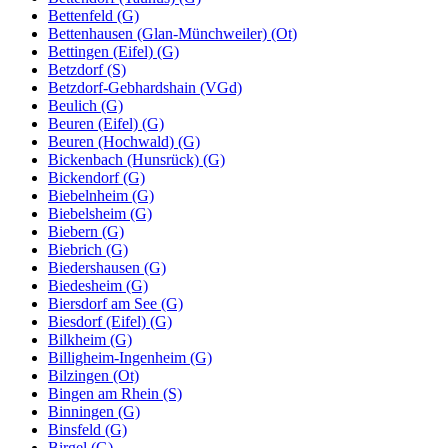
Bettenfeld (G)
Bettenhausen (Glan-Münchweiler) (Ot)
Bettingen (Eifel) (G)
Betzdorf (S)
Betzdorf-Gebhardshain (VGd)
Beulich (G)
Beuren (Eifel) (G)
Beuren (Hochwald) (G)
Bickenbach (Hunsrück) (G)
Bickendorf (G)
Biebelnheim (G)
Biebelsheim (G)
Biebern (G)
Biebrich (G)
Biedershausen (G)
Biedesheim (G)
Biersdorf am See (G)
Biesdorf (Eifel) (G)
Bilkheim (G)
Billigheim-Ingenheim (G)
Bilzingen (Ot)
Bingen am Rhein (S)
Binningen (G)
Binsfeld (G)
Birgel (G)