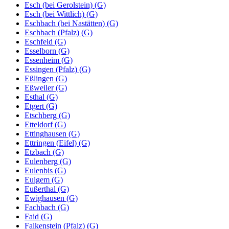
Esch (bei Gerolstein) (G)
Esch (bei Wittlich) (G)
Eschbach (bei Nastätten) (G)
Eschbach (Pfalz) (G)
Eschfeld (G)
Esselborn (G)
Essenheim (G)
Essingen (Pfalz) (G)
Eßlingen (G)
Eßweiler (G)
Esthal (G)
Etgert (G)
Etschberg (G)
Etteldorf (G)
Ettinghausen (G)
Ettringen (Eifel) (G)
Etzbach (G)
Eulenberg (G)
Eulenbis (G)
Eulgem (G)
Eußerthal (G)
Ewighausen (G)
Fachbach (G)
Faid (G)
Falkenstein (Pfalz) (G)