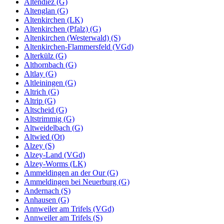
Altendiez (G)
Altenglan (G)
Altenkirchen (LK)
Altenkirchen (Pfalz) (G)
Altenkirchen (Westerwald) (S)
Altenkirchen-Flammersfeld (VGd)
Alterkülz (G)
Althornbach (G)
Altlay (G)
Altleiningen (G)
Altrich (G)
Altrip (G)
Altscheid (G)
Altstrimmig (G)
Altweidelbach (G)
Altwied (Ot)
Alzey (S)
Alzey-Land (VGd)
Alzey-Worms (LK)
Ammeldingen an der Our (G)
Ammeldingen bei Neuerburg (G)
Andernach (S)
Anhausen (G)
Annweiler am Trifels (VGd)
Annweiler am Trifels (S)