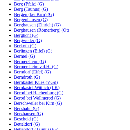
Berg (Pfalz) (G)
Berg (Taunus) (G)
Bergen (bei Kirn) (G)
Bergenhausen (G)
Berghausen (Einrich) (G)
Berghausen (Römerberg) (Ot)
Berglicht (G)
Bergweiler (G)
Berkoth (G)
Berlingen (Eifel) (G)
Bermel (G)
Bermersheim (G)
Bermersheim v.d.H. (G)
Berndorf (Eifel) (G)
Berndroth (G)
Bernkastel-Kues (VGd)
Bernkastel-Wittlich (LK)
Berod bei Hachenburg (G)
Berod bei Wallmerod (G)
Berschweiler bei Kirn (G)
Berzhahn (G)
Berzhausen (G)
Bescheid (G)
Betteldorf (G)
Bettendorf (Taunus) (G)