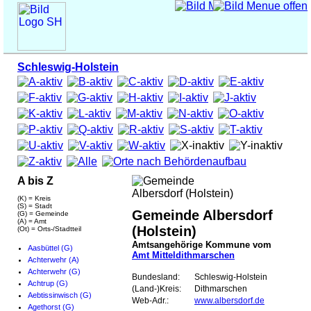
Schleswig-Holstein
A bis Z
(K) = Kreis
(S) = Stadt
Gemeinde Albersdorf
(G) = Gemeinde
(A) = Amt
(Holstein)
(Ot) = Orts-/Stadtteil
Amtsangehörige Kommune vom
Aasbüttel (G)
Amt Mitteldithmarschen
Achterwehr (A)
Achterwehr (G)
Bundesland:
Schleswig-Holstein
Achtrup (G)
(Land-)Kreis:
Dithmarschen
Aebtissinwisch (G)
Web-Adr.:
www.albersdorf.de
Agethorst (G)