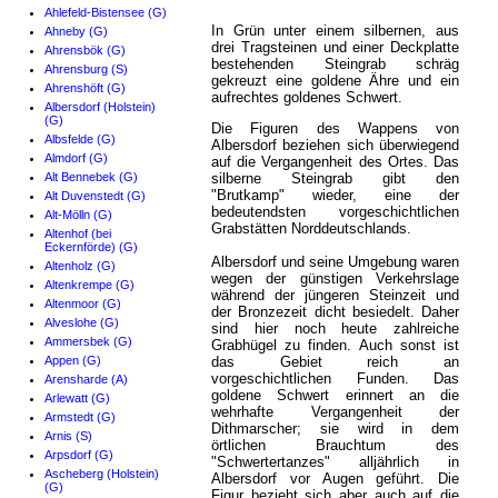
Ahlefeld-Bistensee (G)
In Grün unter einem silbernen, aus
Ahneby (G)
drei Tragsteinen und einer Deckplatte
Ahrensbök (G)
bestehenden Steingrab schräg
Ahrensburg (S)
gekreuzt eine goldene Ähre und ein
Ahrenshöft (G)
aufrechtes goldenes Schwert.
Albersdorf (Holstein)
(G)
Die Figuren des Wappens von
Albsfelde (G)
Albersdorf beziehen sich überwiegend
Almdorf (G)
auf die Vergangenheit des Ortes. Das
Alt Bennebek (G)
silberne Steingrab gibt den
"Brutkamp" wieder, eine der
Alt Duvenstedt (G)
bedeutendsten vorgeschichtlichen
Alt-Mölln (G)
Grabstätten Norddeutschlands.
Altenhof (bei
Eckernförde) (G)
Albersdorf und seine Umgebung waren
Altenholz (G)
wegen der günstigen Verkehrslage
Altenkrempe (G)
während der jüngeren Steinzeit und
Altenmoor (G)
der Bronzezeit dicht besiedelt. Daher
Alveslohe (G)
sind hier noch heute zahlreiche
Ammersbek (G)
Grabhügel zu finden. Auch sonst ist
Appen (G)
das Gebiet reich an
vorgeschichtlichen Funden. Das
Arensharde (A)
goldene Schwert erinnert an die
Arlewatt (G)
wehrhafte Vergangenheit der
Armstedt (G)
Dithmarscher; sie wird in dem
Arnis (S)
örtlichen Brauchtum des
Arpsdorf (G)
"Schwertertanzes" alljährlich in
Ascheberg (Holstein)
Albersdorf vor Augen geführt. Die
(G)
Figur bezieht sich aber auch auf die