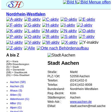
Nordrhein-Westfalen
A bis Z
(K) = Kreis
Stadt Aachen
(SR)=Staedteregion
(S) = Stadt
(G) = Gemeinde
Straße:
Markt
(SB) = Stadtbezirk
(Ot) = Orts-/Stadtteil
PLZ / Ort:
52058 Aachen
Telefon:
(0241)432-0
Aachen (SR)
Telefax:
(0241)432-8008
Aachen (S)
Bundesland:
Nordrhein-Westfalen
Ahaus (S)
Reg.-Bezirk:
Köln
Ahlen (S)
Städteregion:
Aachen
Aldenhoven (G)
Web-Adr.:
www.aachen.de
Alfter (G)
EMail:
stadt.aachen@mail.aachen.de
Alpen (G)
Alsdorf (S)