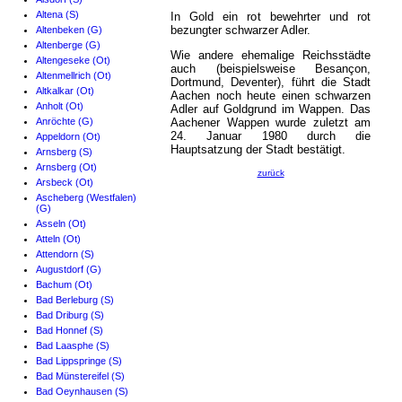
Altena (S)
In Gold ein rot bewehrter und rot
bezungter schwarzer Adler.
Altenbeken (G)
Altenberge (G)
Wie andere ehemalige Reichsstädte
Altengeseke (Ot)
auch (beispielsweise Besançon,
Altenmellrich (Ot)
Dortmund, Deventer), führt die Stadt
Altkalkar (Ot)
Aachen noch heute einen schwarzen
Anholt (Ot)
Adler auf Goldgrund im Wappen. Das
Anröchte (G)
Aachener Wappen wurde zuletzt am
24. Januar 1980 durch die
Appeldorn (Ot)
Hauptsatzung der Stadt bestätigt.
Arnsberg (S)
Arnsberg (Ot)
zurück
Arsbeck (Ot)
Ascheberg (Westfalen)
(G)
Asseln (Ot)
Atteln (Ot)
Attendorn (S)
Augustdorf (G)
Bachum (Ot)
Bad Berleburg (S)
Bad Driburg (S)
Bad Honnef (S)
Bad Laasphe (S)
Bad Lippspringe (S)
Bad Münstereifel (S)
Bad Oeynhausen (S)