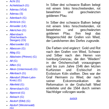
Acht (G)
In Silber drei schwarze Balken belegt
Achtelsbach (G)
mit einem links hinschreitenden, rot
Adenau (VGd)
bewehrten und geschwänzten
Adenau (S)
goldenen Pfau.
Adenbach (G)
Ahrbrück (G)
In Silber drei schwarze Balken belegt
mit einem links hinschreitenden, rot
Ahrweiler (LK)
bewehrten und geschwänzten
Ailertchen (G)
goldenen Pfau. Ihm liegt das
Albersbach
Wappenschild der Grafen von Wied,
(Reichenbach-
Steegen) (Ot)
der Landsherren des Dorfes zugrunde.
Albersweiler (G)
Die Farben sind ergänzt: Gold und Rot
Albessen (G)
nach den Grafen von Wied, Schwarz
Albig (G)
und Silber nach den Herren von
Albisheim (Pfrimm) (G)
Isenburg-Grenzau, die den “Wiedern”
Alf (G)
in der Ortsherrschaft vorausgingen
Alflen (G)
und bis zum Jahre 1546 den letzten
Alken (Untermosel) (G)
Kurfürsten und Erzbischof im
Allenbach (G)
Erzbistum Köln stellten. Dies war der
Graf Hermann zu Wied, der nach
Allendorf (Rhein-Lahn-
Kreis) (G)
seiner Exkommunikation die
Reformation in der Grafschaft Wied
Allenfeld (G)
einleitete und die 1564 durch seinen
Almersbach (G)
Nachfolger vollzogen wurde.
Alpenrod (G)
Alsbach (G)
zurück
Alsdorf (Eifel) (G)
Alsdorf (Westerwald)
(G)