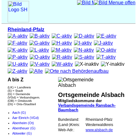
Rheinland-Pfalz
A bis Z
(LK) = Landkreis
(S) = Stadt
Ortsgemeinde Alsbach
(G) = Gemeinde
(VGd) = Verbandsgem.
Mitgliedskommune der
(OB) = Ortsbezirk
(Ot) = Orts-/Stadtteil
Verbandsgemeinde Ransbach-
Baumbach
Aach (G)
Aar-Einrich (VGd)
Bundesland:
Rheinland-Pfalz
Abenheim (Ot)
(Land-)Kreis:
Westerwaldkreis
Abentheuer (G)
Web-Adr.:
www.alsbach.de
Abtweiler (G)