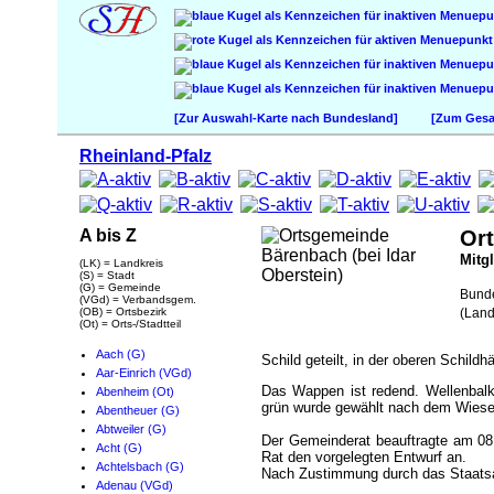
[Zur Auswahl-Karte nach Bundesland]
[Zum Gesam
Rheinland-Pfalz
A bis Z
Ort
Mitg
(LK) = Landkreis
(S) = Stadt
(G) = Gemeinde
Bund
(VGd) = Verbandsgem.
(OB) = Ortsbezirk
(Land
(Ot) = Orts-/Stadtteil
Aach (G)
Schild geteilt, in der oberen Schildh
Aar-Einrich (VGd)
Das Wappen ist redend. Wellenbal
Abenheim (Ot)
grün wurde gewählt nach dem Wiesen
Abentheuer (G)
Abtweiler (G)
Der Gemeinderat beauftragte am 08.
Acht (G)
Rat den vorgelegten Entwurf an.
Achtelsbach (G)
Nach Zustimmung durch das Staatsar
Adenau (VGd)