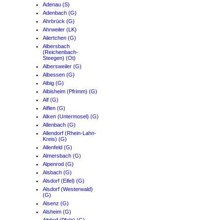
Adenau (S)
Adenbach (G)
Ahrbrück (G)
Ahrweiler (LK)
Ailertchen (G)
Albersbach
(Reichenbach-
Steegen) (Ot)
Albersweiler (G)
Albessen (G)
Albig (G)
Albisheim (Pfrimm) (G)
Alf (G)
Alflen (G)
Alken (Untermosel) (G)
Allenbach (G)
Allendorf (Rhein-Lahn-
Kreis) (G)
Allenfeld (G)
Almersbach (G)
Alpenrod (G)
Alsbach (G)
Alsdorf (Eifel) (G)
Alsdorf (Westerwald)
(G)
Alsenz (G)
Alsheim (G)