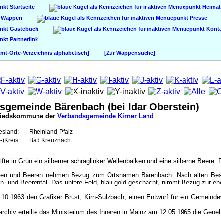
Startseite
Heimat
Wappen
Presse
Gästebuch
Konta
Partnerlink
t-Orte-Verzeichnis alphabetisch]
[Zur Wappensuche]
sgemeinde Bärenbach (bei Idar Oberstein)
liedskommune der
Verbandsgemeinde Kirner Land
esland:
Rheinland-Pfalz
-)Kreis:
Bad Kreuznach
älfte in Grün ein silberner schräglinker Wellenbalken und eine silberne Beere. 
ken und Beeren nehmen Bezug zum Ortsnamen Bärenbach. Nach alten Besc
- und Beerental. Das untere Feld, blau-gold geschacht, nimmt Bezug zur eh
10.1963 den Grafiker Brust, Kirn-Sulzbach, einen Entwurf für ein Gemeind
chiv erteilte das Ministerium des Inneren in Mainz am 12.05.1965 die Gen