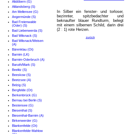
Altdöbern (G)
Altlandsberg (S)
In Silber ein fenster- und torloser,
Am Mellensee (G)
bezinnter, spitzbedachter und
Angermünde (S)
beknaufter blauer Rundturm, belegt
Bad Freienwalde
mit einem silbernen Schild, darin drei
(Oder) (S)
(2 : 1) rote Herzen.
Bad Liebenwerda (S)
Bad Wilsnack (S)
zurück
Bad Wilsnack/Weisen
(A)
Bärenklau (Ot)
Barnim (LK)
Barnim-Oderbruch (A)
Baruth/Mark (S)
Beelitz (S)
Beeskow (S)
Beetzsee (A)
Belzig (S)
Bergfelde (Ot)
Berkenbrück (G)
Bernau bei Berlin (S)
Bestensee (G)
Biesenthal (S)
Biesenthal-Barnim (A)
Birkenwerder (G)
Blankenfelde (Ot)
Blankenfelde-Mahlow