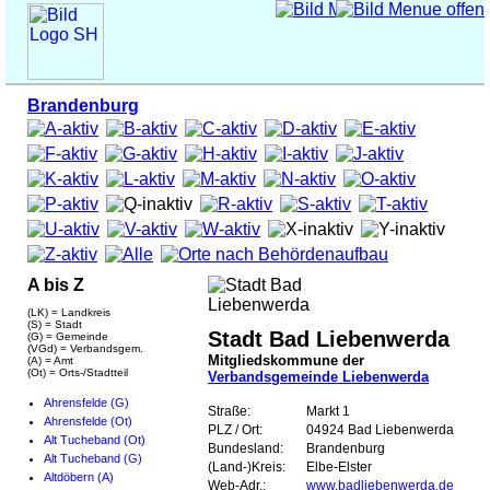
Brandenburg
A bis Z
(LK) = Landkreis
(S) = Stadt
Stadt Bad Liebenwerda
(G) = Gemeinde
(VGd) = Verbandsgem.
Mitgliedskommune der
(A) = Amt
(Ot) = Orts-/Stadtteil
Verbandsgemeinde Liebenwerda
Ahrensfelde (G)
Straße:
Markt 1
Ahrensfelde (Ot)
PLZ / Ort:
04924 Bad Liebenwerda
Alt Tucheband (Ot)
Bundesland:
Brandenburg
Alt Tucheband (G)
(Land-)Kreis:
Elbe-Elster
Altdöbern (A)
Web-Adr.:
www.badliebenwerda.de