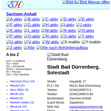
Sachsen-Anhalt
A bis Z
(LK) = Landkreis
(S) = Stadt
Stadt Bad Dürrenberg,
(G) = Gemeinde
(VGd) = Verbandsgem.
Solestadt
(F) = Flecken
(Ot) = Orts-/Stadtteil
Aderstedt (Huy) (Ot)
Straße:
Hauptsttr. 27
Ahlsdorf (G)
PLZ / Ort:
06231 Bad Dürrenberg
Aken (Elbe) (S)
Telefon:
(03462)99870-0
Allrode (Ot)
Telefax:
(03462)99870-60
Allstedt (S)
Bundesland:
Sachsen-Anhalt
Alsleben (Saale) (S)
(Land-)Kreis:
Saalekreis
Altenbrak (Ot)
Web-Adr.:
www.badduerrenberg.de
Altenhausen (G)