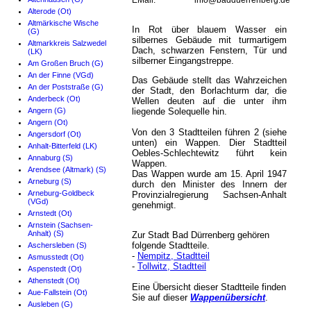
EMail:
info@badduerrenberg.de
Alterode (Ot)
Altmärkische Wische
In Rot über blauem Wasser ein
(G)
silbernes Gebäude mit turmartigem
Altmarkkreis Salzwedel
Dach, schwarzen Fenstern, Tür und
(LK)
silberner Eingangstreppe.
Am Großen Bruch (G)
An der Finne (VGd)
Das Gebäude stellt das Wahrzeichen
An der Poststraße (G)
der Stadt, den Borlachturm dar, die
Anderbeck (Ot)
Wellen deuten auf die unter ihm
Angern (G)
liegende Solequelle hin.
Angern (Ot)
Von den 3 Stadtteilen führen 2 (siehe
Angersdorf (Ot)
unten) ein Wappen. Dier Stadtteil
Anhalt-Bitterfeld (LK)
Oebles-Schlechtewitz führt kein
Annaburg (S)
Wappen.
Arendsee (Altmark) (S)
Das Wappen wurde am 15. April 1947
Arneburg (S)
durch den Minister des Innern der
Arneburg-Goldbeck
Provinzialregierung Sachsen-Anhalt
(VGd)
genehmigt.
Arnstedt (Ot)
Arnstein (Sachsen-
Anhalt) (S)
Zur Stadt Bad Dürrenberg gehören
folgende Stadtteile.
Aschersleben (S)
-
Nempitz, Stadtteil
Asmusstedt (Ot)
-
Tollwitz, Stadtteil
Aspenstedt (Ot)
Athenstedt (Ot)
Eine Übersicht dieser Stadtteile finden
Aue-Fallstein (Ot)
Sie auf dieser
Wappenübersicht
.
Ausleben (G)