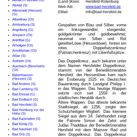
Alsbach-Hähnlein (G)
(Land-)Kreis:
Hersfeld-Rotenburg
Alsfeld (S)
Web-Adr.:
www.bad-hersfeld.de
Altenstadt (Hessen)
EMail:
info@bad-hersfeld.de
(G)
Altweilnau (Ot)
Amöneburg (S)
Gespalten von Blau und Silber, vorne
ein linksgewandter, steigender,
Angelburg (G)
goldgekrönter und goldbewehrter,
Anspach (Ot)
neunmal von Silber und Rot
Antrifttal (G)
geteilterLöwe (Hessenlöwe), hinten ein
Arheilgen (Ot)
rotes Doppeltatzenkreuz
Arnoldshain (Ot)
(Patriarchenkreuz) mit Lilienfußspitze.
Aßlar (S)
Das Doppelkreuz, auch bekannt unter
Astheim (Ot)
dem Namen Hersfelder Doppelkreuz,
Auerbach (Bensheim)
(Ot)
stammt von der Benediktinerabtei
Hersfeld, der Hessenlöwe kam nach
Babenhausen
(Hessen) (S)
der Eroberung 1525 im Deutschen
Bauernkrieg durch Landgraf Philipp I.
Bad Arolsen (S)
in das Wappen. Das heutige Wappen
Bad Camberg (S)
setzte sich seit 1559 in der
Bad Emstal (G)
städtischen Heraldik durch..
Bad Endbach (G)
Ältere Wappen: Das älteste bekannte
Bad Hersfeld (S)
Stadtsiegel, ab 1256, zeigte den
Bad Homburg vor der
Schutzheiligen Wigbert. Das kleinere
Höhe (S)
Siegel aus dem 14. Jahrhundert zeigt
Bad Karlshafen (S)
die Patrone Simon der Zelot und
Bad König (S)
Judas Thaddäus der Benediktinerabtei
Bad Nauheim (S)
Hersfeld mit dem Mainzer Rad und
dem Doppelkreuz. Das Doppelkreuz
Bad Orb (S)