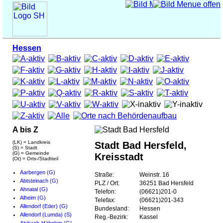
Hessen
A bis Z
(LK) = Landkreis
Stadt Bad Hersfeld,
(S) = Stadt
(G) = Gemeinde
Kreisstadt
(Ot) = Orts-/Stadtteil
Aarbergen (G)
Straße:
Weinstr. 16
Abtsteinach (G)
PLZ / Ort:
36251 Bad Hersfeld
Ahnatal (G)
Telefon:
(06621)201-0
Alheim (G)
Telefax:
(06621)201-343
Allendorf (Eder) (G)
Bundesland:
Hessen
Allendorf (Lumda) (S)
Reg.-Bezirk:
Kassel