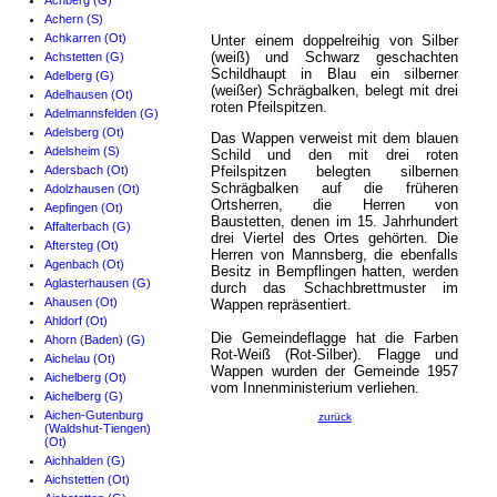
Achberg (G)
Achern (S)
Achkarren (Ot)
Unter einem doppelreihig von Silber
(weiß) und Schwarz geschachten
Achstetten (G)
Schildhaupt in Blau ein silberner
Adelberg (G)
(weißer) Schrägbalken, belegt mit drei
Adelhausen (Ot)
roten Pfeilspitzen.
Adelmannsfelden (G)
Adelsberg (Ot)
Das Wappen verweist mit dem blauen
Adelsheim (S)
Schild und den mit drei roten
Adersbach (Ot)
Pfeilspitzen belegten silbernen
Schrägbalken auf die früheren
Adolzhausen (Ot)
Ortsherren, die Herren von
Aepfingen (Ot)
Baustetten, denen im 15. Jahrhundert
Affalterbach (G)
drei Viertel des Ortes gehörten. Die
Aftersteg (Ot)
Herren von Mannsberg, die ebenfalls
Agenbach (Ot)
Besitz in Bempflingen hatten, werden
Aglasterhausen (G)
durch das Schachbrettmuster im
Ahausen (Ot)
Wappen repräsentiert.
Ahldorf (Ot)
Die Gemeindeflagge hat die Farben
Ahorn (Baden) (G)
Rot-Weiß (Rot-Silber). Flagge und
Aichelau (Ot)
Wappen wurden der Gemeinde 1957
Aichelberg (Ot)
vom Innenministerium verliehen.
Aichelberg (G)
Aichen-Gutenburg
zurück
(Waldshut-Tiengen)
(Ot)
Aichhalden (G)
Aichstetten (Ot)