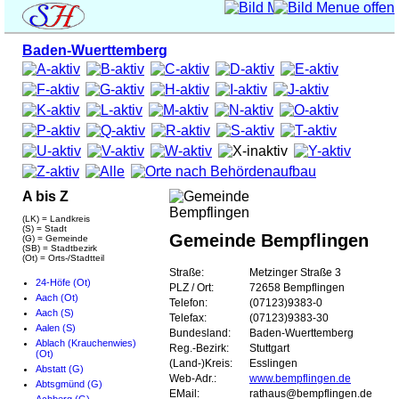
Baden-Wuerttemberg
A bis Z
(LK) = Landkreis
(S) = Stadt
Gemeinde Bempflingen
(G) = Gemeinde
(SB) = Stadtbezirk
(Ot) = Orts-/Stadtteil
Straße:
Metzinger Straße 3
24-Höfe (Ot)
PLZ / Ort:
72658 Bempflingen
Aach (Ot)
Telefon:
(07123)9383-0
Aach (S)
Telefax:
(07123)9383-30
Aalen (S)
Bundesland:
Baden-Wuerttemberg
Ablach (Krauchenwies)
Reg.-Bezirk:
Stuttgart
(Ot)
(Land-)Kreis:
Esslingen
Abstatt (G)
Web-Adr.:
www.bempflingen.de
Abtsgmünd (G)
EMail:
rathaus@bempflingen.de