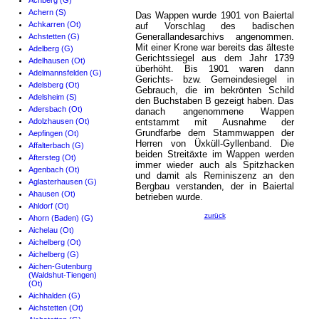
Achberg (G)
Achern (S)
Das Wappen wurde 1901 von Baiertal
Achkarren (Ot)
auf Vorschlag des badischen
Generallandesarchivs angenommen.
Achstetten (G)
Mit einer Krone war bereits das älteste
Adelberg (G)
Gerichtssiegel aus dem Jahr 1739
Adelhausen (Ot)
überhöht. Bis 1901 waren dann
Adelmannsfelden (G)
Gerichts- bzw. Gemeindesiegel in
Adelsberg (Ot)
Gebrauch, die im bekrönten Schild
Adelsheim (S)
den Buchstaben B gezeigt haben. Das
Adersbach (Ot)
danach angenommene Wappen
Adolzhausen (Ot)
entstammt mit Ausnahme der
Grundfarbe dem Stammwappen der
Aepfingen (Ot)
Herren von Üxküll-Gyllenband. Die
Affalterbach (G)
beiden Streitäxte im Wappen werden
Aftersteg (Ot)
immer wieder auch als Spitzhacken
Agenbach (Ot)
und damit als Reminiszenz an den
Aglasterhausen (G)
Bergbau verstanden, der in Baiertal
Ahausen (Ot)
betrieben wurde.
Ahldorf (Ot)
zurück
Ahorn (Baden) (G)
Aichelau (Ot)
Aichelberg (Ot)
Aichelberg (G)
Aichen-Gutenburg
(Waldshut-Tiengen)
(Ot)
Aichhalden (G)
Aichstetten (Ot)