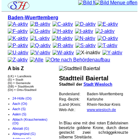
Baden-Wuerttemberg
A bis Z
(LK) = Landkreis
Stadtteil Baiertal
(S) = Stadt
(G) = Gemeinde
Stadtteil der
Stadt Wiesloch
(SB) = Stadtbezirk
(Ot) = Orts-/Stadtteil
Bundesland:
Baden-Wuerttemberg
24-Höfe (Ot)
Reg.-Bezirk:
Karlsruhe
Aach (Ot)
(Land-)Kreis:
Rhein-Neckar-Kreis
Aach (S)
Web-Adr.:
www.wiesloch.de
Aalen (S)
Ablach (Krauchenwies)
In Blau eine mit drei roten Edelsteinen
(Ot)
besetzte goldene Krone, durch diese
Abstatt (G)
gesteckt zwei schräggekreuzte
Abtsgmünd (G)
silberne Streitäxte.