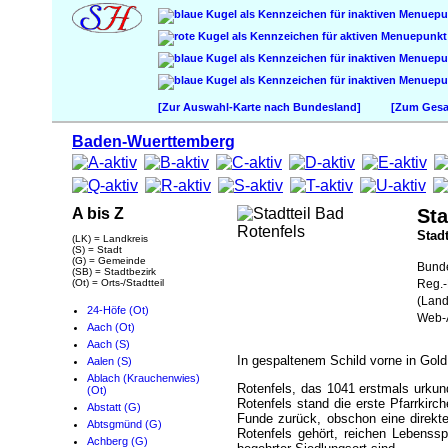
[Zur Auswahl-Karte nach Bundesland]
[Zum Gesam
Baden-Wuerttemberg
A bis Z
Sta
Stadt
(LK) = Landkreis
(S) = Stadt
(G) = Gemeinde
Bund
(SB) = Stadtbezirk
(Ot) = Orts-/Stadtteil
Reg.-
(Land
24-Höfe (Ot)
Web-A
Aach (Ot)
Aach (S)
In gespaltenem Schild vorne in Gold
Aalen (S)
Ablach (Krauchenwies)
Rotenfels, das 1041 erstmals urkund
(Ot)
Rotenfels stand die erste Pfarrkirc
Abstatt (G)
Funde zurück, obschon eine direkte
Abtsgmünd (G)
Rotenfels gehört, reichen Lebenssp
Achberg (G)