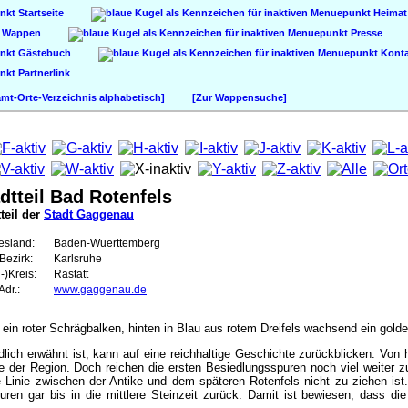
Startseite
Heimat
Wappen
Presse
Gästebuch
Konta
Partnerlink
t-Orte-Verzeichnis alphabetisch]
[Zur Wappensuche]
dtteil Bad Rotenfels
teil der
Stadt Gaggenau
esland:
Baden-Wuerttemberg
Bezirk:
Karlsruhe
-)Kreis:
Rastatt
dr.:
www.gaggenau.de
 ein roter Schrägbalken, hinten in Blau aus rotem Dreifels wachsend ein gold
lich erwähnt ist, kann auf eine reichhaltige Geschichte zurückblicken. Von h
he der Region. Doch reichen die ersten Besiedlungsspuren noch viel weiter zu
 Linie zwischen der Antike und dem späteren Rotenfels nicht zu ziehen ist.
uren gar bis in die mittlere Steinzeit zurück. Damit ist bewiesen, dass di