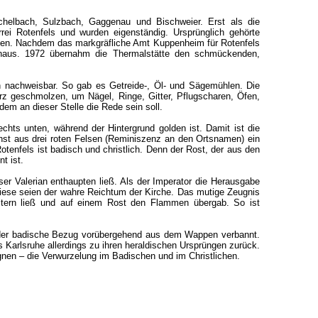
chelbach, Sulzbach, Gaggenau und Bischweier. Erst als die
rei Rotenfels und wurden eigenständig. Ursprünglich gehörte
den. Nachdem das markgräfliche Amt Kuppenheim für Rotenfels
genaus. 1972 übernahm die Thermalstätte den schmückenden,
iten nachweisbar. So gab es Getreide-, Öl- und Sägemühlen. Die
nerz geschmolzen, um Nägel, Ringe, Gitter, Pflugscharen, Öfen,
em an dieser Stelle die Rede sein soll.
echts unten, während der Hintergrund golden ist. Damit ist die
hst aus drei roten Felsen (Reminiszenz an den Ortsnamen) ein
otenfels ist badisch und christlich. Denn der Rost, der aus den
t ist.
ser Valerian enthaupten ließ. Als der Imperator die Herausgabe
iese seien der wahre Reichtum der Kirche. Das mutige Zeugnis
oltern ließ und auf einem Rost den Flammen übergab. So ist
r der badische Bezug vorübergehend aus dem Wappen verbannt.
Karlsruhe allerdings zu ihren heraldischen Ursprüngen zurück.
ugnen – die Verwurzelung im Badischen und im Christlichen.