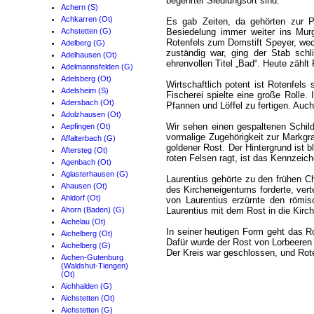
begehrter Siedlungsort sind.
Achern (S)
Achkarren (Ot)
Es gab Zeiten, da gehörten zur P
Achstetten (G)
Besiedelung immer weiter ins Murg
Rotenfels zum Domstift Speyer, we
Adelberg (G)
zuständig war, ging der Stab sch
Adelhausen (Ot)
ehrenvollen Titel „Bad“. Heute zählt
Adelmannsfelden (G)
Adelsberg (Ot)
Wirtschaftlich potent ist Rotenfels
Adelsheim (S)
Fischerei spielte eine große Rolle.
Adersbach (Ot)
Pfannen und Löffel zu fertigen. Auc
Adolzhausen (Ot)
Wir sehen einen gespaltenen Schild.
Aepfingen (Ot)
vormalige Zugehörigkeit zur Markgr
Affalterbach (G)
goldener Rost. Der Hintergrund ist 
Aftersteg (Ot)
roten Felsen ragt, ist das Kennzeic
Agenbach (Ot)
Aglasterhausen (G)
Laurentius gehörte zu den frühen Ch
Ahausen (Ot)
des Kircheneigentums forderte, ver
Ahldorf (Ot)
von Laurentius erzürnte den römi
Ahorn (Baden) (G)
Laurentius mit dem Rost in die Kir
Aichelau (Ot)
In seiner heutigen Form geht das 
Aichelberg (Ot)
Dafür wurde der Rost von Lorbeeren
Aichelberg (G)
Der Kreis war geschlossen, und Rote
Aichen-Gutenburg
(Waldshut-Tiengen)
(Ot)
Aichhalden (G)
Aichstetten (Ot)
Aichstetten (G)