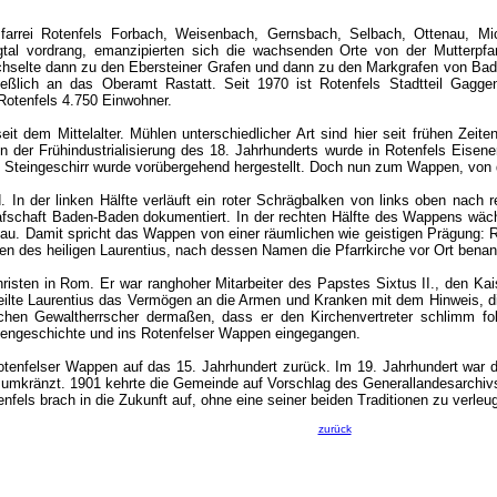
farrei Rotenfels Forbach, Weisenbach, Gernsbach, Selbach, Ottenau, Mi
tal vordrang, emanzipierten sich die wachsenden Orte von der Mutterpfar
chselte dann zu den Ebersteiner Grafen und dann zu den Markgrafen von Ba
ließlich an das Oberamt Rastatt. Seit 1970 ist Rotenfels Stadtteil Gag
 Rotenfels 4.750 Einwohner.
 seit dem Mittelalter. Mühlen unterschiedlicher Art sind hier seit frühen Ze
 In der Frühindustrialisierung des 18. Jahrhunderts wurde in Rotenfels Eise
h Steingeschirr wurde vorübergehend hergestellt. Doch nun zum Wappen, von d
 In der linken Hälfte verläuft ein roter Schrägbalken von links oben nach r
afschaft Baden-Baden dokumentiert. In der rechten Hälfte des Wappens wäc
blau. Damit spricht das Wappen von einer räumlichen wie geistigen Prägung: R
hen des heiligen Laurentius, nach dessen Namen die Pfarrkirche vor Ort benann
risten in Rom. Er war ranghoher Mitarbeiter des Papstes Sixtus II., den Kai
teilte Laurentius das Vermögen an die Armen und Kranken mit dem Hinweis, d
schen Gewaltherrscher dermaßen, dass er den Kirchenvertreter schlimm f
chengeschichte und ins Rotenfelser Wappen eingegangen.
Rotenfelser Wappen auf das 15. Jahrhundert zurück. Im 19. Jahrhundert wa
 umkränzt. 1901 kehrte die Gemeinde auf Vorschlag des Generallandesarchivs 
nfels brach in die Zukunft auf, ohne eine seiner beiden Traditionen zu verle
zurück