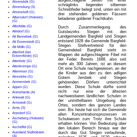
aufgeschlagene Seiten mit einer
Ahrensbök (G)
schräglinks liegenden silbernen
Ahrensburg (S)
Schreibfeder belegt sind, unten ein mit
Ahrenshöft (G)
drei stehenden goldenen Fässern
Albersdorf (Holstein)
beladener goldener Frachtkahn.
(G)
Albsfelde (G)
Durch Zusammenlegung des
Almdorf (G)
Gutsbezirks Stegen mit den
Landgemeinden Bargfeld und Stegen
Alt Bennebek (G)
entstand 1928 die Gemeinde Bargfeld-
Alt Duvenstedt (G)
Stegen. Stellvertretend für den
Alt-Mölln (G)
Gemeindeteil Bargfeld steht im
Altenhof (bei
Wappen die aufgeschlagene Fibel mit
Eckernförde) (G)
der Feder. Bereits 1688, also seit
Altenholz (G)
mehr als 300 Jahren, ist an diesem
Altenkrempe (G)
Ort eine Schule nachgewiesen, an der
Altenmoor (G)
die Kinder aus den zu den adligen
Alveslohe (G)
Gütern Jersbek und Stegen
Ammersbek (G)
gehörenden Dörfern unterrichtet
wurden. Diese Schule dürfte somit
Appen (G)
nicht nur eine der ältesten
Arensharde (A)
nachweisbaren ländlichen Schulen in
Arlewatt (G)
der unmittelbaren Umgebung des
Armstedt (G)
Ortes, sondern des ganzen Landes
Arnis (S)
sein. Bis heute hat sich die Gemeinde
Arpsdorf (G)
allen Konzentrationsprozessen im
Ascheberg (Holstein)
Schulwesen zum Trotz ihre Schule
(G)
erhalten können. Von Bedeutung über
Ascheffel (G)
den lokalen Bereich hinaus war der
Auenland Südholstein
durch das Gut Stegen verlaufende,
(A)