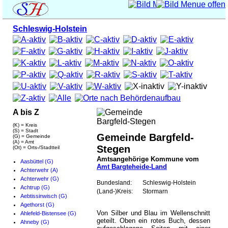
Schleswig-Holstein
A bis Z
(K) = Kreis
(S) = Stadt
Gemeinde Bargfeld-
(G) = Gemeinde
(A) = Amt
Stegen
(Ot) = Orts-/Stadtteil
Amtsangehörige Kommune vom
Aasbüttel (G)
Amt Bargteheide-Land
Achterwehr (A)
Achterwehr (G)
Bundesland:
Schleswig-Holstein
Achtrup (G)
(Land-)Kreis:
Stormarn
Aebtissinwisch (G)
Agethorst (G)
Von Silber und Blau im Wellenschnitt
Ahlefeld-Bistensee (G)
geteilt. Oben ein rotes Buch, dessen
Ahneby (G)