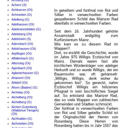
Achberg (G)
Achern (S)
Achkarren (Ot)
In geteiltem und fünfmal von Rot und
Silber in verwechselten Farben
Achstetten (G)
gespaltenem Schild das Mainzer Rad
Adelberg (G)
ebenfalls in verwechselten Farben.
Adelhausen (Ot)
Adelmannsfelden (G)
Seit dem 16. Jahrhundert gehörte
Adelsberg (Ot)
Assamstadt endgültig zum
Adelsheim (S)
Kurfürstentum Mainz.
Adersbach (Ot)
Wie kam es zu diesem Rad im
Wappen?
Adolzhausen (Ot)
Dort, so erzählt die Geschichte, wurde
Aepfingen (Ot)
im Jahre 975 Willigis Erzbischof von
Affalterbach (G)
Mainz. Damals waren fast alle
Aftersteg (Ot)
kirchlichen Würdenträger von adeliger
Agenbach (Ot)
Herkunft und so wurde Willigis, der ein
Aglasterhausen (G)
Bauernsohn war, oft gehänselt:
Ahausen (Ot)
„Willigis, Willigis, denk woher du
gekommen bist“. So geneckt, nahm
Ahldorf (Ot)
Erzbischof Willigis ein hölzernes
Ahorn (Baden) (G)
Pflugrad in sein bischöfliches Siegel
Aichelau (Ot)
auf. So entstand das Mainzer Rad,
Aichelberg (Ot)
das so viele Wappen von zahlreichen
Aichelberg (G)
Gemeinden und Städten schmückt.
Aichen-Gutenburg
Der fünfmal in verwechselten Farben
(Waldshut-Tiengen)
von Rot und Silber geteilte Schild ist
(Ot)
der Originalschild der Herren von
Aichhalden (G)
Rosenberg. Diese Herren von
Aichstetten (Ot)
Rosenberg hatten bis in Jahr 1557 das