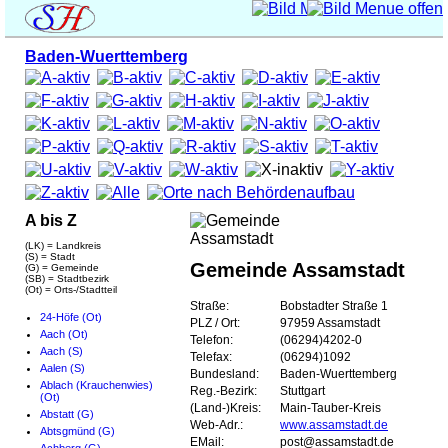
Baden-Wuerttemberg
A bis Z
(LK) = Landkreis
(S) = Stadt
Gemeinde Assamstadt
(G) = Gemeinde
(SB) = Stadtbezirk
(Ot) = Orts-/Stadtteil
Straße:
Bobstadter Straße 1
24-Höfe (Ot)
PLZ / Ort:
97959 Assamstadt
Aach (Ot)
Telefon:
(06294)4202-0
Aach (S)
Telefax:
(06294)1092
Aalen (S)
Bundesland:
Baden-Wuerttemberg
Ablach (Krauchenwies)
Reg.-Bezirk:
Stuttgart
(Ot)
(Land-)Kreis:
Main-Tauber-Kreis
Abstatt (G)
Web-Adr.:
www.assamstadt.de
Abtsgmünd (G)
EMail:
post@assamstadt.de