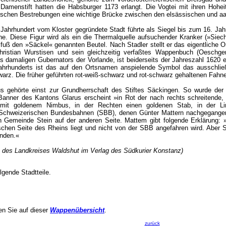
amenstift hatten die Habsburger 1173 erlangt. Die Vogtei mit ihren Hoheit
tischen Bestrebungen eine wichtige Brücke zwischen den elsässischen und a
ahrhundert vom Kloster gegründete Stadt führte als Siegel bis zum 16. Jahrh
e. Diese Figur wird als ein die Thermalquelle aufsuchender Kranker (»Si
fuß den »Säckel« genannten Beutel. Nach Stadler stellt er das eigentliche 
hristian Wurstisen und sein gleichzeitig verfaßtes Wappenbuch (Oeschg
es damaligen Gubernators der Vorlande, ist beiderseits der Jahreszahl 16
ahrhunderts ist das auf den Ortsnamen anspielende Symbol das ausschlie
warz. Die früher geführten rot-weiß-schwarz und rot-schwarz gehaltenen Fah
 gehörte einst zur Grundherrschaft des Stiftes Säckingen. So wurde der he
anner des Kantons Glarus erscheint »in Rot der nach rechts schreitende
mit goldenem Nimbus, in der Rechten einen goldenen Stab, in der Li
Schweizerischen Bundesbahnen (SBB), denen Günter Mattern nachgegangen 
 Gemeinde Stein auf der anderen Seite. Mattem gibt folgende Erklärung: »
chen Seite des Rheins liegt und nicht von der SBB angefahren wird. Aber Säck
unden.«
 des Landkreises Waldshut im Verlag des Südkurier Konstanz)
gende Stadtteile.
den Sie auf dieser
Wappenübersicht
.
zurück