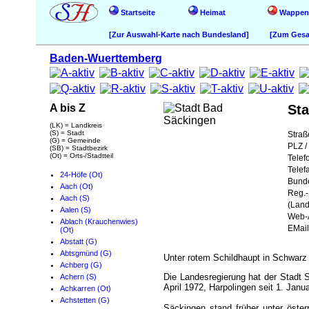
Startseite
Heimat
Wappen
[Zur Auswahl-Karte nach Bundesland]
[Zum Gesam
Baden-Wuerttemberg
A bis Z
St
(LK) = Landkreis
(S) = Stadt
Straß
(G) = Gemeinde
PLZ / 
(SB) = Stadtbezirk
(Ot) = Orts-/Stadtteil
Telef
Telef
24-Höfe (Ot)
Bund
Aach (Ot)
Reg.-
Aach (S)
(Land
Aalen (S)
Web-A
Ablach (Krauchenwies)
EMail
(Ot)
Abstatt (G)
Abtsgmünd (G)
Unter rotem Schildhaupt in Schwarz 
Achberg (G)
Die Landesregierung hat der Stadt 
Achern (S)
April 1972, Harpolingen seit 1. Janu
Achkarren (Ot)
Achstetten (G)
Säckingen stand früher unter öste