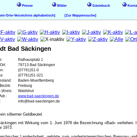
Presse
Bilder
Gästebuch
Konta
t-Orte-Verzeichnis alphabetisch]
[Zur Wappensuche]
adt Bad Säckingen
e:
Rathausplatz 1
Ort:
79713 Bad Säckingen
on:
(07761)51-0
ax:
(07761)51-321
esland:
Baden-Wuerttemberg
Bezirk:
Freiburg
-)Kreis:
Waldshut
dr.:
www.bad-saeckingen.de
:
info@bad-saeckingen.de
ein silberner Geldbeutel.
Säckingen mit Wirkung vom 1. Juni 1978 die Bezeichnung »Bad« verliehen. In 
ar 1973.
rreichischer Landeshoheit, gehörte zum vorderösterreichischen Breisgau 