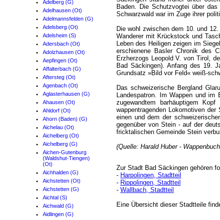
Adelberg (G)
Baden. Die Schutzvogtei über das D
Adelhausen (Ot)
Schwarzwald war im Zuge ihrer poli
Adelmannsfelden (G)
Adelsberg (Ot)
Die wohl zwischen dem 10. und 12. J
Adelsheim (S)
Wanderer mit Krückstock und Tasch
Leben des Heiligen zeigen im Siegel
Adersbach (Ot)
erschienene Basler Chronik des C
Adolzhausen (Ot)
Erzherzogs Leopold V. von Tirol, d
Aepfingen (Ot)
Bad Säckingen). Anfang des 19. J
Affalterbach (G)
Grundsatz »Bild vor Feld« weiß-sch
Aftersteg (Ot)
Agenbach (Ot)
Das schweizerische Bergland Glarus
Aglasterhausen (G)
Landespatron. Im Wappen und im B
zugewandtem barhäuptigem Kopf 
Ahausen (Ot)
wappentragenden Lokomotiven der 
Ahldorf (Ot)
einen und dem der schweizerischen
Ahorn (Baden) (G)
gegenüber von Stein - auf der deuts
Aichelau (Ot)
fricktalischen Gemeinde Stein verb
Aichelberg (Ot)
Aichelberg (G)
(Quelle: Harald Huber - Wappenbuch
Aichen-Gutenburg
(Waldshut-Tiengen)
(Ot)
Zur Stadt Bad Säckingen gehören fol
Aichhalden (G)
-
Harpolingen, Stadtteil
Aichstetten (Ot)
-
Rippolingen, Stadtteil
Aichstetten (G)
-
Wallbach, Stadtteil
Aichtal (S)
Eine Übersicht dieser Stadtteile fin
Aichwald (G)
Aidlingen (G)