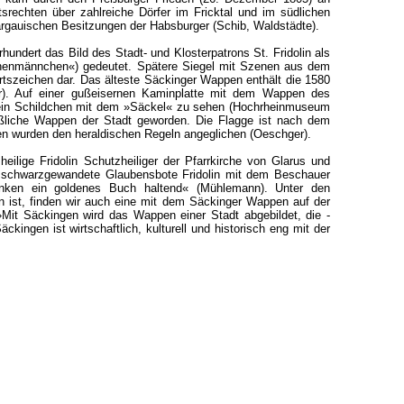
srechten über zahlreiche Dörfer im Fricktal und im südlichen
argauischen Besitzungen der Habsburger (Schib, Waldstädte).
undert das Bild des Stadt- und Klosterpatrons St. Fridolin als
echenmännchen«) gedeutet. Spätere Siegel mit Szenen aus dem
Ortszeichen dar. Das älteste Säckinger Wappen enthält die 1580
er). Auf einer gußeisernen Kaminplatte mit dem Wappen des
20 ein Schildchen mit dem »Säckel« zu sehen (Hochrheinmuseum
ßliche Wappen der Stadt geworden. Die Flagge ist nach dem
nen wurden den heraldischen Regeln angeglichen (Oeschger).
ilige Fridolin Schutzheiliger der Pfarrkirche von Glarus und
, schwarzgewandete Glaubensbote Fridolin mit dem Beschauer
nken ein goldenes Buch haltend« (Mühlemann). Unter den
ist, finden wir auch eine mit dem Säckinger Wappen auf der
Mit Säckingen wird das Wappen einer Stadt abgebildet, die -
ingen ist wirtschaftlich, kulturell und historisch eng mit der