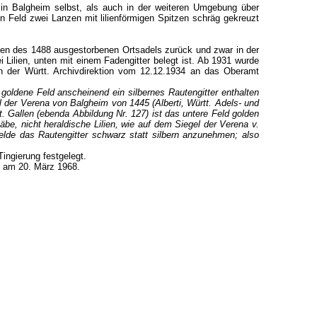
 in Balgheim selbst, als auch in der weiteren Umgebung über
en Feld zwei Lanzen mit lilienförmigen Spitzen schräg gekreuzt
en des 1488 ausgestorbenen Ortsadels zurück und zwar in der
 Lilien, unten mit einem Fadengitter belegt ist. Ab 1931 wurde
en der Württ. Archivdirektion vom 12.12.1934 an das Oberamt
oldene Feld anscheinend ein silbernes Rautengitter enthalten
gel der Verena von Balgheim von 1445 (Alberti, Württ. Adels- und
Gallen (ebenda Abbildung Nr. 127) ist das untere Feld golden
be, nicht heraldische Lilien, wie auf dem Siegel der Verena v.
de das Rautengitter schwarz statt silbern anzunehmen; also
ingierung festgelegt.
m am 20. März 1968.