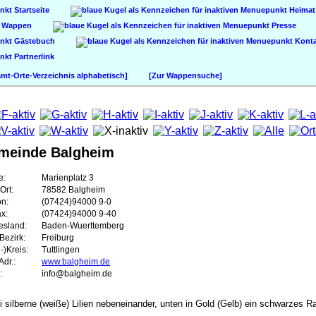
Startseite
Heimat
Wappen
Presse
Gästebuch
Konta
Partnerlink
t-Orte-Verzeichnis alphabetisch]
[Zur Wappensuche]
meinde Balgheim
e:
Marienplatz 3
Ort:
78582 Balgheim
on:
(07424)94000 9-0
ax:
(07424)94000 9-40
esland:
Baden-Wuerttemberg
Bezirk:
Freiburg
-)Kreis:
Tuttlingen
dr.:
www.balgheim.de
:
info@balgheim.de
i silberne (weiße) Lilien nebeneinander, unten in Gold (Gelb) ein schwarzes Ra