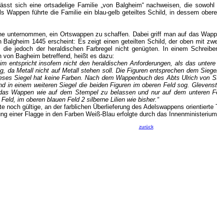
ässt sich eine ortsadelige Familie „von Balgheim“ nachweisen, die sowohl
s Wappen führte die Familie ein blau-gelb geteiltes Schild, in dessem ober
he unternommen, ein Ortswappen zu schaffen. Dabei griff man auf das Wapp
Balgheim 1445 erscheint: Es zeigt einen geteilten Schild, der oben mit zwei
 die jedoch der heraldischen Farbregel nicht genügten. In einem Schreib
von Bagheim betreffend, heißt es dazu:
entspricht insofern nicht den heraldischen Anforderungen, als das untere g
ssig, da Metall nicht auf Metall stehen soll. Die Figuren entsprechen dem Sie
eses Siegel hat keine Farben. Nach dem Wappenbuch des Abts Ulrich von St. 
d in einem weiteren Siegel die beiden Figuren im oberen Feld sog. Glevenstä
 das Wappen wie auf dem Stempel zu belassen und nur auf dem unteren Fel
eld, im oberen blauen Feld 2 silberne Lilien wie bisher.“
 noch gültige, an der farblichen Überlieferung des Adelswappens orientierte T
ung einer Flagge in den Farben Weiß-Blau erfolgte durch das Innenministeriu
zurück