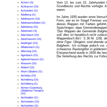
Vom 13. bis zum 15. Jahrhundert l
Achern (S)
Grundbesitz und Rechte verfügte. Al
Achkarren (Ot)
waren.
Achstetten (G)
Adelberg (G)
Im Jahre 1930 wurden erste Versuc
Adelhausen (Ot)
Form, wie es im Siegel Frennas von 
Adelmannsfelden (G)
dieses Wappen mit Farben geführt,
Adelsberg (Ot)
Spaichingen, daas Gemeindewappen 
Adelsheim (S)
“Das Wappen der Gemeinde Balgheim 
soll, dies ist heraldisch nicht zulä
Adersbach (Ot)
Wappenbuch Bd.I. S.36 Nr. 129), di
Adolzhausen (Ot)
ohne Figur. Übrigens sind ebenda un
Aepfingen (Ot)
Balgheim. Ich schlage jedoch vor,
Affalterbach (G)
schwarzes Rautengitter in goldenem F
Aftersteg (Ot)
Entsprechend wurde in 1934 die heute
Agenbach (Ot)
Die Verleihung des Rechts zur Führ
Aglasterhausen (G)
Ahausen (Ot)
Ahldorf (Ot)
Ahorn (Baden) (G)
Aichelau (Ot)
Aichelberg (Ot)
Aichelberg (G)
Aichen-Gutenburg
(Waldshut-Tiengen)
(Ot)
Aichhalden (G)
Aichstetten (Ot)
Aichstetten (G)