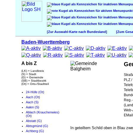
[Zur Auswahl-Karte nach Bundesland]
[Zum Gesam
Baden-Wuerttemberg
A bis Z
Ge
(LK) = Landkreis
(S) = Stadt
Straß
(G) = Gemeinde
PLZ / 
(SB) = Stadtbezirk
(Ot) = Orts-/Stadtteil
Telef
Telef
24-Höfe (Ot)
Bund
Aach (Ot)
Reg.-
Aach (S)
(Land
Aalen (S)
Web-A
Ablach (Krauchenwies)
EMail
(Ot)
Abstatt (G)
Abtsgmünd (G)
In geteiltem Schild oben in Blau zwe
Achberg (G)