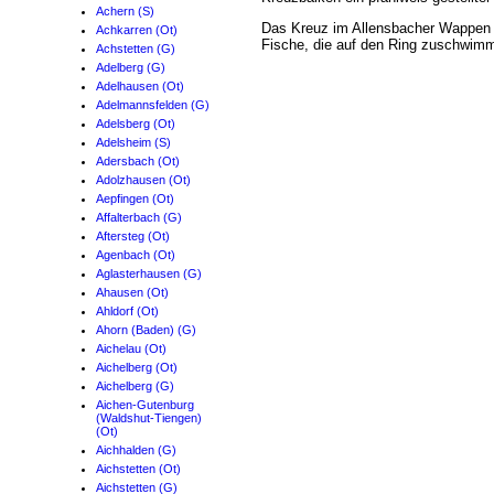
Achern (S)
Das Kreuz im Allensbacher Wappen 
Achkarren (Ot)
Fische, die auf den Ring zuschwimm
Achstetten (G)
Adelberg (G)
Adelhausen (Ot)
Adelmannsfelden (G)
Adelsberg (Ot)
Adelsheim (S)
Adersbach (Ot)
Adolzhausen (Ot)
Aepfingen (Ot)
Affalterbach (G)
Aftersteg (Ot)
Agenbach (Ot)
Aglasterhausen (G)
Ahausen (Ot)
Ahldorf (Ot)
Ahorn (Baden) (G)
Aichelau (Ot)
Aichelberg (Ot)
Aichelberg (G)
Aichen-Gutenburg
(Waldshut-Tiengen)
(Ot)
Aichhalden (G)
Aichstetten (Ot)
Aichstetten (G)