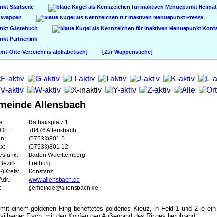
Startseite
Heimat
Wappen
Presse
Gästebuch
Konta
Partnerlink
t-Orte-Verzeichnis alphabetisch]
[Zur Wappensuche]
meinde Allensbach
e:
Rathausplatz 1
Ort:
78476 Allensbach
on:
(07533)801-0
ax:
(07533)801-12
esland:
Baden-Wuerttemberg
Bezirk:
Freiburg
-)Kreis:
Konstanz
dr.:
www.allensbach.de
:
gemeinde@allensbach.de
 mit einem goldenen Ring beheftetes goldenes Kreuz, in Feld 1 und 2 je ei
r silberner Fisch, mit den Köpfen den Außenrand des Ringes berührend.