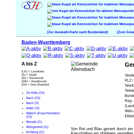
[Zur Auswahl-Karte nach Bundesland]
[Zum Gesam
Baden-Wuerttemberg
A bis Z
Ge
(LK) = Landkreis
(S) = Stadt
Straß
(G) = Gemeinde
PLZ / 
(SB) = Stadtbezirk
(Ot) = Orts-/Stadtteil
Telef
Telef
24-Höfe (Ot)
Bund
Aach (Ot)
Reg.-
Aach (S)
(Land
Aalen (S)
Web-A
Ablach (Krauchenwies)
EMail
(Ot)
Abstatt (G)
Abtsgmünd (G)
Von Rot und Blau geviert durch ein
Achberg (G)
Kreuzbalken ein pfahlweis gestellte