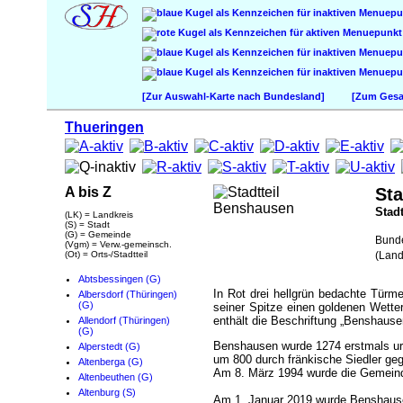
[Zur Auswahl-Karte nach Bundesland]
[Zum Gesam
Thueringen
A bis Z
Sta
Stadt
(LK) = Landkreis
(S) = Stadt
(G) = Gemeinde
Bund
(Vgm) = Verw.-gemeinsch.
(Ot) = Orts-/Stadtteil
(Land
Abtsbessingen (G)
In Rot drei hellgrün bedachte Türme
Albersdorf (Thüringen)
(G)
seiner Spitze einen goldenen Wette
enthält die Beschriftung „Benshause
Allendorf (Thüringen)
(G)
Benshausen wurde 1274 erstmals urk
Alperstedt (G)
um 800 durch fränkische Siedler ge
Altenberga (G)
Am 8. März 1994 wurde die Gemeinde
Altenbeuthen (G)
Altenburg (S)
Am 1. Januar 2019 wurde Benshausen