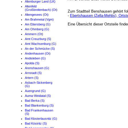
Altenburger Land (LK)
Altenfeld
(Großbreitenbach) (Ot)
Zum Stadtteil Benshausen gehört fol
Altengesees (Ot)
-
Ebertshausen (Zella-Mehlis), Ortste
Am Brahmetal (Vgm)
Eine Übersicht dieser Ortsteile find
Am Ettersberg (G)
Am Ohmberg (G)
Ammern (Ot)
Amt Creuzburg (S)
Amt Wachsenburg (G)
An der Schmücke (S)
Andenhausen (Ot)
Andisleben (G)
Apolda (S)
Arenshausen (G)
Arnstadt (S)
Artern (S)
Asbach-Sickenberg
(G)
Auengrund (G)
Auma-Weidatal (S)
Bad Berka (S)
Bad Blankenburg (S)
Bad Frankenhausen
(S)
Bad Klosterlausnitz (G)
Bad Köstritz (S)