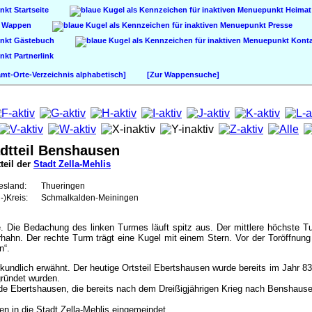
Startseite
Heimat
Wappen
Presse
Gästebuch
Konta
Partnerlink
t-Orte-Verzeichnis alphabetisch]
[Zur Wappensuche]
dtteil Benshausen
teil der
Stadt Zella-Mehlis
esland:
Thueringen
-)Kreis:
Schmalkalden-Meiningen
. Die Bedachung des linken Turmes läuft spitz aus. Der mittlere höchste Tur
rhahn. Der rechte Turm trägt eine Kugel mit einem Stern. Vor der Toröffnun
n“.
undlich erwähnt. Der heutige Ortsteil Ebertshausen wurde bereits im Jahr 
gründet wurden.
 Ebertshausen, die bereits nach dem Dreißigjährigen Krieg nach Benshausen
 in die Stadt Zella-Mehlis eingemeindet.