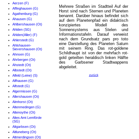
Aerzen (F)
Mehrere Straßen im Stadtteil Auf der
Affinghausen (G)
Horst sind nach Sternen und Planeten
Agathenburg (G)
benannt. Darüber hinaus befindet sich
Ahausen (G)
auf dem Planetenpfad ein didaktisch
Ahlbershausen (Ot)
konzipiertes Modell des
Sonnensystems aus Stelen und
Ahlden (SG)
Informationstafeln. Darauf verweist
Ahlden(Aller) (F)
nach dem Grundsatz pars pro toto
Ahlerstedt (G)
eine Darstellung des Planeten Saturn
Ahlshausen-
mit seinem Ring. Das rot-goldene
Sievershausen (Ot)
Schildhaupt ist von der mehrfach rot-
Ahnsen (G)
gold geteilten heraldisch linken Hälfte
Ahrbergen (Ot)
des Garbsener Stadtwappens
Ahstedt (Ot)
abgeleitet.
Albstedt (Ot)
zurück
Alfeld (Leine) (S)
Alfhausen (G)
Alfstedt (G)
Algermissen (G)
Allershausen (Ot)
Almhorst (Ot)
Altenmedingen (G)
Altenoythe (Ot)
Altes Amt Lemförde
(SG)
Altgarbsen (Ot)
Altluneberg (Ot)
Altmerdingsen (Ot)