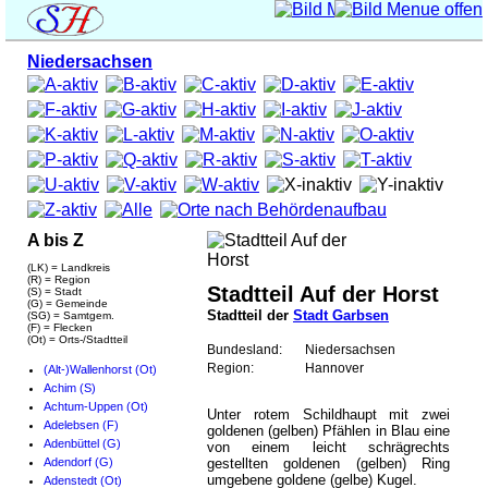
Niedersachsen
A bis Z
(LK) = Landkreis
(R) = Region
Stadtteil Auf der Horst
(S) = Stadt
(G) = Gemeinde
Stadtteil der
Stadt Garbsen
(SG) = Samtgem.
(F) = Flecken
(Ot) = Orts-/Stadtteil
Bundesland:
Niedersachsen
Region:
Hannover
(Alt-)Wallenhorst (Ot)
Achim (S)
Achtum-Uppen (Ot)
Unter rotem Schildhaupt mit zwei
Adelebsen (F)
goldenen (gelben) Pfählen in Blau eine
Adenbüttel (G)
von einem leicht schrägrechts
Adendorf (G)
gestellten goldenen (gelben) Ring
umgebene goldene (gelbe) Kugel.
Adenstedt (Ot)