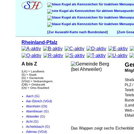
[Zur Auswahl-Karte nach Bundesland]
[Zum Gesam
Rheinland-Pfalz
A bis Z
Gem
Mitg
(LK) = Landkreis
(S) = Stadt
(G) = Gemeinde
Straß
(VGd) = Verbandsgem.
(OB) = Ortsbezirk
PLZ / 
(Ot) = Orts-/Stadtteil
Telef
Telef
Aach (G)
Bund
Aar-Einrich (VGd)
(Land
Abenheim (Ot)
Web-A
Abentheuer (G)
EMail
Abtweiler (G)
Acht (G)
Achtelsbach (G)
Das Wappen zeigt sechs Eichenblätt
Adenau (VGd)