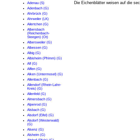
Die Eichenblätter weisen auf die sec
Adenau (S)
Adenbach (G)
Ahrbrück (G)
Ahrweiler (LK)
Ailertchen (G)
Albersbach
(Reichenbach-
Steegen) (Ot)
Albersweiler (G)
Albessen (G)
Albig (G)
Albisheim (Pfrimm) (G)
Alf (G)
Alflen (G)
Alken (Untermosel) (G)
Allenbach (G)
Allendorf (Rhein-Lahn-
Kreis) (G)
Allenfeld (G)
Almersbach (G)
Alpenrod (G)
Alsbach (G)
Alsdorf (Eifel) (G)
Alsdorf (Westerwald)
(G)
Alsenz (G)
Alsheim (G)