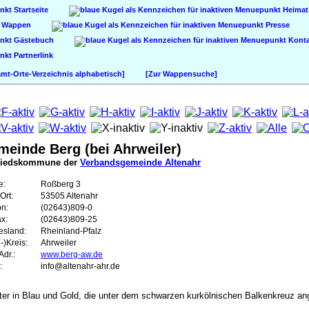
Startseite
Heimat
Wappen
Presse
Gästebuch
Konta
Partnerlink
t-Orte-Verzeichnis alphabetisch]
[Zur Wappensuche]
einde Berg (bei Ahrweiler)
liedskommune der
Verbandsgemeinde Altenahr
e:
Roßberg 3
Ort:
53505 Altenahr
on:
(02643)809-0
ax:
(02643)809-25
esland:
Rheinland-Pfalz
-)Kreis:
Ahrweiler
dr.:
www.berg-aw.de
:
info@altenahr-ahr.de
er in Blau und Gold, die unter dem schwarzen kurkölnischen Balkenkreuz ang