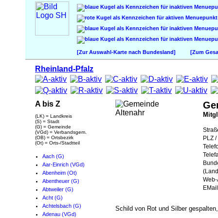
[Zur Auswahl-Karte nach Bundesland]
[Zum Gesam
Rheinland-Pfalz
A bis Z
Ge
Mitg
(LK) = Landkreis
(S) = Stadt
(G) = Gemeinde
Straß
(VGd) = Verbandsgem.
(OB) = Ortsbezirk
PLZ / 
(Ot) = Orts-/Stadtteil
Telef
Telef
Aach (G)
Bund
Aar-Einrich (VGd)
(Land
Abenheim (Ot)
Web-A
Abentheuer (G)
EMail
Abtweiler (G)
Acht (G)
Achtelsbach (G)
Schild von Rot und Silber gespalten
Adenau (VGd)