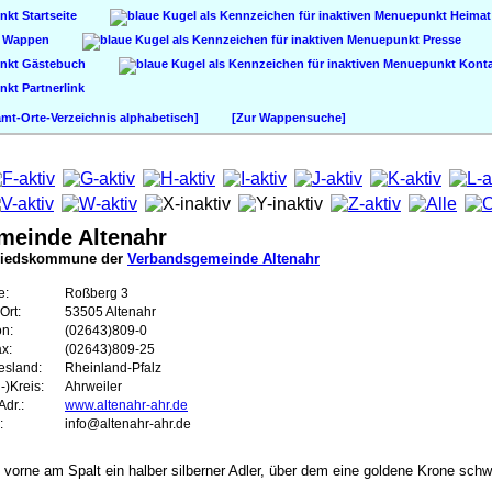
Startseite
Heimat
Wappen
Presse
Gästebuch
Konta
Partnerlink
t-Orte-Verzeichnis alphabetisch]
[Zur Wappensuche]
meinde Altenahr
liedskommune der
Verbandsgemeinde Altenahr
e:
Roßberg 3
Ort:
53505 Altenahr
on:
(02643)809-0
ax:
(02643)809-25
esland:
Rheinland-Pfalz
-)Kreis:
Ahrweiler
dr.:
www.altenahr-ahr.de
:
info@altenahr-ahr.de
, vorne am Spalt ein halber silberner Adler, über dem eine goldene Krone sc