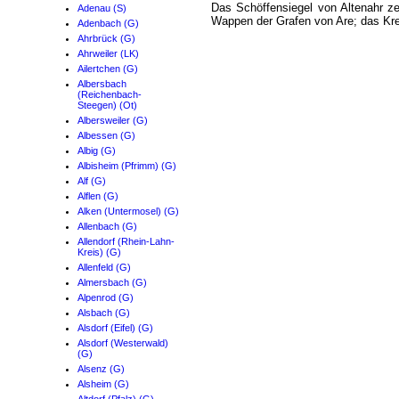
Das Schöffensiegel von Altenahr z
Adenau (S)
Wappen der Grafen von Are; das Kreu
Adenbach (G)
Ahrbrück (G)
Ahrweiler (LK)
Ailertchen (G)
Albersbach
(Reichenbach-
Steegen) (Ot)
Albersweiler (G)
Albessen (G)
Albig (G)
Albisheim (Pfrimm) (G)
Alf (G)
Alflen (G)
Alken (Untermosel) (G)
Allenbach (G)
Allendorf (Rhein-Lahn-
Kreis) (G)
Allenfeld (G)
Almersbach (G)
Alpenrod (G)
Alsbach (G)
Alsdorf (Eifel) (G)
Alsdorf (Westerwald)
(G)
Alsenz (G)
Alsheim (G)