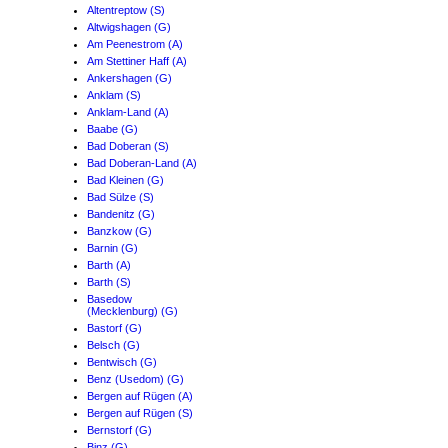
Altentreptow (S)
Altwigshagen (G)
Am Peenestrom (A)
Am Stettiner Haff (A)
Ankershagen (G)
Anklam (S)
Anklam-Land (A)
Baabe (G)
Bad Doberan (S)
Bad Doberan-Land (A)
Bad Kleinen (G)
Bad Sülze (S)
Bandenitz (G)
Banzkow (G)
Barnin (G)
Barth (A)
Barth (S)
Basedow
(Mecklenburg) (G)
Bastorf (G)
Belsch (G)
Bentwisch (G)
Benz (Usedom) (G)
Bergen auf Rügen (A)
Bergen auf Rügen (S)
Bernstorf (G)
Binz (G)