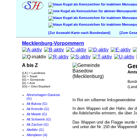
[Zur Auswahl-Karte nach Bundesland]
[Zum Gesam
Mecklenburg-Vorpommern
A bis Z
Ge
Amt
(LK) = Landkreis
(S) = Stadt
(G) = Gemeinde
Bund
(A) = Amt
(Ot) = Orts-/Stadtteil
(Land
Ahrenshagen-Daskow
(G)
In Rot ein silberner linksgewendet
Alt Bukow (G)
In dem Wappen soll der Hahn, der d
Alt Krenzlin (G)
die Adelsfamilie erinnern, die über
Alt Meteln (G)
Alt Schwerin (G)
Das Wappen und die Flagge wurde v
Alt Zachun (G)
und unter der Nr. 150 der Wappenrol
Altefähr (G)
Altenpleen (A)