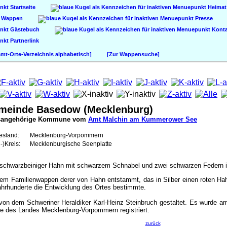
Startseite
Heimat
Wappen
Presse
Gästebuch
Konta
Partnerlink
t-Orte-Verzeichnis alphabetisch]
[Zur Wappensuche]
meinde Basedow (Mecklenburg)
sangehörige Kommune vom
Amt Malchin am Kummerower See
esland:
Mecklenburg-Vorpommern
-)Kreis:
Mecklenburgische Seenplatte
er schwarzbeiniger Hahn mit schwarzem Schnabel und zwei schwarzen Federn
em Familienwappen derer von Hahn entstammt, das in Silber einen roten Hahn 
 Jahrhunderte die Entwicklung des Ortes bestimmte.
on dem Schweriner Heraldiker Karl-Heinz Steinbruch gestaltet. Es wurde am
le des Landes Mecklenburg-Vorpommern registriert.
zurück