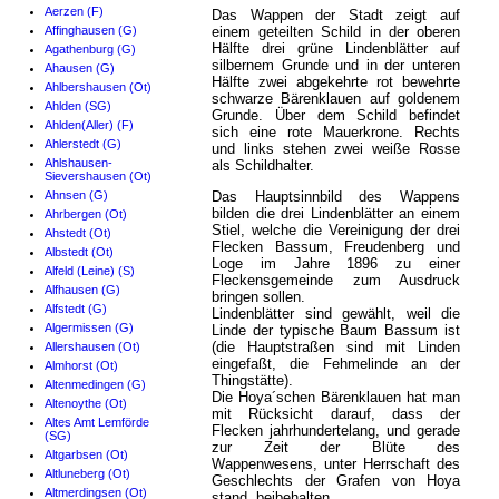
Aerzen (F)
Das Wappen der Stadt zeigt auf
Affinghausen (G)
einem geteilten Schild in der oberen
Hälfte drei grüne Lindenblätter auf
Agathenburg (G)
silbernem Grunde und in der unteren
Ahausen (G)
Hälfte zwei abgekehrte rot bewehrte
Ahlbershausen (Ot)
schwarze Bärenklauen auf goldenem
Ahlden (SG)
Grunde. Über dem Schild befindet
Ahlden(Aller) (F)
sich eine rote Mauerkrone. Rechts
Ahlerstedt (G)
und links stehen zwei weiße Rosse
Ahlshausen-
als Schildhalter.
Sievershausen (Ot)
Ahnsen (G)
Das Hauptsinnbild des Wappens
bilden die drei Lindenblätter an einem
Ahrbergen (Ot)
Stiel, welche die Vereinigung der drei
Ahstedt (Ot)
Flecken Bassum, Freudenberg und
Albstedt (Ot)
Loge im Jahre 1896 zu einer
Alfeld (Leine) (S)
Fleckensgemeinde zum Ausdruck
Alfhausen (G)
bringen sollen.
Alfstedt (G)
Lindenblätter sind gewählt, weil die
Algermissen (G)
Linde der typische Baum Bassum ist
(die Hauptstraßen sind mit Linden
Allershausen (Ot)
eingefaßt, die Fehmelinde an der
Almhorst (Ot)
Thingstätte).
Altenmedingen (G)
Die Hoya´schen Bärenklauen hat man
Altenoythe (Ot)
mit Rücksicht darauf, dass der
Altes Amt Lemförde
Flecken jahrhundertelang, und gerade
(SG)
zur Zeit der Blüte des
Altgarbsen (Ot)
Wappenwesens, unter Herrschaft des
Altluneberg (Ot)
Geschlechts der Grafen von Hoya
Altmerdingsen (Ot)
stand, beibehalten.