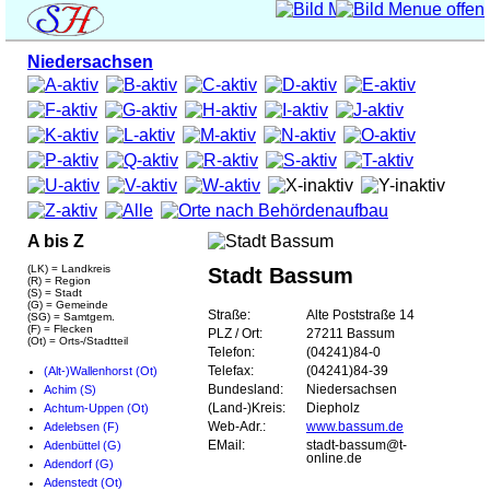
Niedersachsen
A bis Z
(LK) = Landkreis
Stadt Bassum
(R) = Region
(S) = Stadt
(G) = Gemeinde
Straße:
Alte Poststraße 14
(SG) = Samtgem.
(F) = Flecken
PLZ / Ort:
27211 Bassum
(Ot) = Orts-/Stadtteil
Telefon:
(04241)84-0
(Alt-)Wallenhorst (Ot)
Telefax:
(04241)84-39
Achim (S)
Bundesland:
Niedersachsen
Achtum-Uppen (Ot)
(Land-)Kreis:
Diepholz
Adelebsen (F)
Web-Adr.:
www.bassum.de
Adenbüttel (G)
EMail:
stadt-bassum@t-
online.de
Adendorf (G)
Adenstedt (Ot)