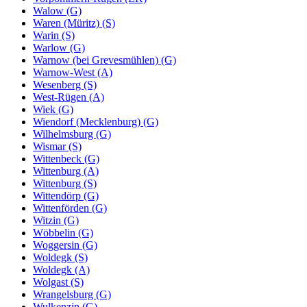
Walow (G)
Waren (Müritz) (S)
Warin (S)
Warlow (G)
Warnow (bei Grevesmühlen) (G)
Warnow-West (A)
Wesenberg (S)
West-Rügen (A)
Wiek (G)
Wiendorf (Mecklenburg) (G)
Wilhelmsburg (G)
Wismar (S)
Wittenbeck (G)
Wittenburg (A)
Wittenburg (S)
Wittendörp (G)
Wittenförden (G)
Witzin (G)
Wöbbelin (G)
Woggersin (G)
Woldegk (S)
Woldegk (A)
Wolgast (S)
Wrangelsburg (G)
Wulkenzin (G)