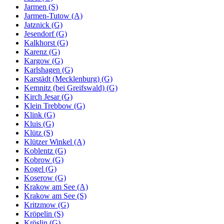
Jarmen (S)
Jarmen-Tutow (A)
Jatznick (G)
Jesendorf (G)
Kalkhorst (G)
Karenz (G)
Kargow (G)
Karlshagen (G)
Karstädt (Mecklenburg) (G)
Kemnitz (bei Greifswald) (G)
Kirch Jesar (G)
Klein Trebbow (G)
Klink (G)
Kluis (G)
Klütz (S)
Klützer Winkel (A)
Koblentz (G)
Kobrow (G)
Kogel (G)
Koserow (G)
Krakow am See (A)
Krakow am See (S)
Kritzmow (G)
Kröpelin (S)
Kröslin (G)