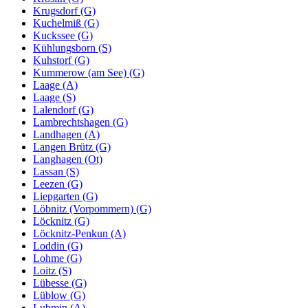
Krugsdorf (G)
Kuchelmiß (G)
Kuckssee (G)
Kühlungsborn (S)
Kuhstorf (G)
Kummerow (am See) (G)
Laage (A)
Laage (S)
Lalendorf (G)
Lambrechtshagen (G)
Landhagen (A)
Langen Brütz (G)
Langhagen (Ot)
Lassan (S)
Leezen (G)
Liepgarten (G)
Löbnitz (Vorpommern) (G)
Löcknitz (G)
Löcknitz-Penkun (A)
Loddin (G)
Lohme (G)
Loitz (S)
Lübesse (G)
Lüblow (G)
Lubmin (A)