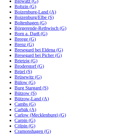
Blowatz (G)
Bobzin (G)
Boizenburg-Land (A)
Boizenburg/Elbe (S)
Boltenhagen (G)
Börgerende-Rethwisch (G)
Born a. Darß (G)
Breege (G)
Brenz (G)
Bresegard bei Eldena (G)
Bresegard bei Picher (G)
Brietzig (G)
Broderstorf (G)
Brüel (S)
Brüsewitz (G)
Bülow (G)
Burg Stargard (S)
Bützow (S)
Bützow-Land (A)
Cambs (G)
Carbäk (A)
Carlow (Mecklenburg) (G)
Carpin (G)
Cölpin (G)
Cramonshagen (G)