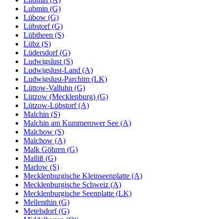
Lubmin (G)
Lübow (G)
Lübstorf (G)
Lübtheen (S)
Lübz (S)
Lüdersdorf (G)
Ludwigslust (S)
Ludwigslust-Land (A)
Ludwigslust-Parchim (LK)
Lüttow-Valluhn (G)
Lützow (Mecklenburg) (G)
Lützow-Lübstorf (A)
Malchin (S)
Malchin am Kummerower See (A)
Malchow (S)
Malchow (A)
Malk Göhren (G)
Malliß (G)
Marlow (S)
Mecklenburgische Kleinseenplatte (A)
Mecklenburgische Schweiz (A)
Mecklenburgische Seenplatte (LK)
Mellenthin (G)
Metelsdorf (G)