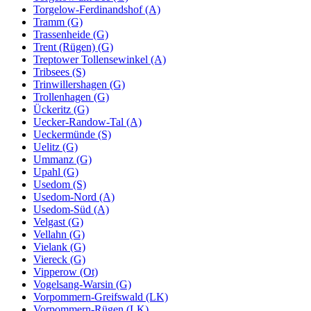
Torgelow-Ferdinandshof (A)
Tramm (G)
Trassenheide (G)
Trent (Rügen) (G)
Treptower Tollensewinkel (A)
Tribsees (S)
Trinwillershagen (G)
Trollenhagen (G)
Ückeritz (G)
Uecker-Randow-Tal (A)
Ueckermünde (S)
Uelitz (G)
Ummanz (G)
Upahl (G)
Usedom (S)
Usedom-Nord (A)
Usedom-Süd (A)
Velgast (G)
Vellahn (G)
Vielank (G)
Viereck (G)
Vipperow (Ot)
Vogelsang-Warsin (G)
Vorpommern-Greifswald (LK)
Vorpommern-Rügen (LK)