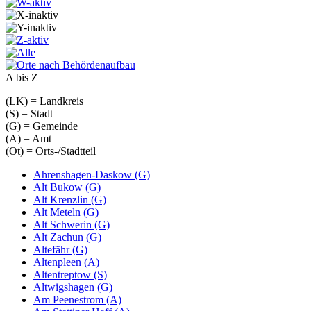
A bis Z
(LK) = Landkreis
(S) = Stadt
(G) = Gemeinde
(A) = Amt
(Ot) = Orts-/Stadtteil
Ahrenshagen-Daskow (G)
Alt Bukow (G)
Alt Krenzlin (G)
Alt Meteln (G)
Alt Schwerin (G)
Alt Zachun (G)
Altefähr (G)
Altenpleen (A)
Altentreptow (S)
Altwigshagen (G)
Am Peenestrom (A)