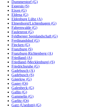
Dummerstorf (G)
Eggesin (S)
Eixen (G)
Eldena (G)
Eldenburg Lübz (A)
Elmenhorst/Lichtenhagen (G)
Fahrenwalde (G)
Faulenrost (G)
Feldberger Seenlandschaft (G)
Ferdinandshof (G)
Fincken (G)
Franzburg (S)
Franzburg-Richtenberg (A)
Friedland (A)
Friedland (Mecklenburg) (S)
Friedrichsruhe (G)
Gadebusch (A)
Gadebusch (S)
Gägelow (G)
Gager (Ot)
Galenbeck (G)
Gallin (G)
Gammelin (G)
Garlitz (Ot)
Garz (Usedom) (G)