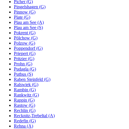
Picher (G)
Pingelshagen (G)
Pinnow (G)
Plate (G)
Plau am See (A)
Plau am See (S)
Pokrent (G)
Pölchow (G)
Polzow (G)
Poppendorf (G)
Priepert (G)
Pritzier (G)
Prohn (G)
Pudagla (G)
Putbus (S)
Raben Steinfeld (G)
Ralswiek (G)
Rambin (G)
Rankwitz (G)
Rappin (G)
Rastow (G)
Rechlin (G)
Recknitz-Trebeltal (A)
Redefin (G)
Rehna (A)