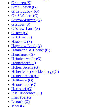
Grimmen (S)
Groß Laasch (G)
Groß Luckow (G)
Groß Wokern (G)
Gülzow-Prüzen (G)
Güstrow (S)
Güstrow-Land (A)
Gutow (G)
Gützkow (G)
Hagenow (S)
Hagenow-Land (A)
Hammer a. d. Uecker (G)
Hanshagen (G)
Heinrichswalde (G)
Heringsdorf (G)
Hohen Sprenz (G)
Hohenfelde (Mecklenburg) (G)
Hohenkirchen (G)
Holthusen (G)
Hoppenrade (G)
Hornstorf (G)
Insel Hiddensee (G)
Insel Poel (G)
Ivenack (G)
Jabel (G)