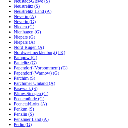
Neustadt-Glewe (S)
Neustrelitz (S)
Neustrelitz-Land (A)
Neverin (A)
Neverin (G)
Nieden (G)
Nienhagen (G)
Niepars (G)
Niepars (A)
Nord-Rügen (A)
Nordwestmecklenburg (LK)
Pampow (G)
Pantelitz (G)
Papendorf (Vorpommern) (G)
Papendorf (Warnow) (G)
Parchim (S)
Parchimer Umland (A)
Pasewalk (S)
Pätow-Steegen (G)
Peenemünde (G)
Peenetal/Loitz (A)
Penkun (S)
Penzlin (S)
Penzliner Land (A)
Perlin (G)