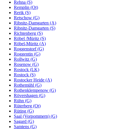
Rehna (S)
Remplin (Ot)
Rerik (S)
Retschow (G)
Ribnitz-Damgarten (A)
Ribnitz-Damgarten (S)
Richtenberg (S)
Röbel /Müritz (S)
Röbel-Müritz (A)
Roggenstorf (G)
Roggentin (G)
Rollwitz (G)
Rosenow (G)
Rostock (LK)
Rostock (S)
Rostocker Heide (A)
Rothemühl (G)
Rothenklempenow (G)
Rövershagen (G)
Rühn (G)
Rüterberg (Ot)
Rüting (G)
Saal (Vorpommern) (G)
Sagard (G)
Samtens (G)