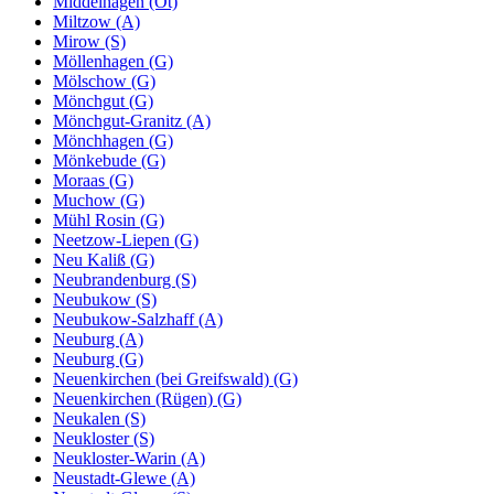
Middelhagen (Ot)
Miltzow (A)
Mirow (S)
Möllenhagen (G)
Mölschow (G)
Mönchgut (G)
Mönchgut-Granitz (A)
Mönchhagen (G)
Mönkebude (G)
Moraas (G)
Muchow (G)
Mühl Rosin (G)
Neetzow-Liepen (G)
Neu Kaliß (G)
Neubrandenburg (S)
Neubukow (S)
Neubukow-Salzhaff (A)
Neuburg (A)
Neuburg (G)
Neuenkirchen (bei Greifswald) (G)
Neuenkirchen (Rügen) (G)
Neukalen (S)
Neukloster (S)
Neukloster-Warin (A)
Neustadt-Glewe (A)