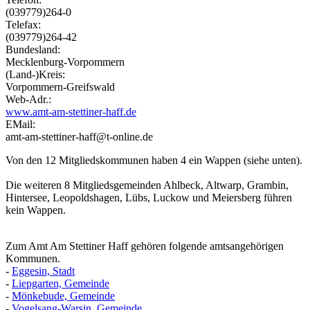
(039779)264-0
Telefax:
(039779)264-42
Bundesland:
Mecklenburg-Vorpommern
(Land-)Kreis:
Vorpommern-Greifswald
Web-Adr.:
www.amt-am-stettiner-haff.de
EMail:
amt-am-stettiner-haff@t-online.de
Von den 12 Mitgliedskommunen haben 4 ein Wappen (siehe unten).
Die weiteren 8 Mitgliedsgemeinden Ahlbeck, Altwarp, Grambin,
Hintersee, Leopoldshagen, Lübs, Luckow und Meiersberg führen
kein Wappen.
Zum Amt Am Stettiner Haff gehören folgende amtsangehörigen
Kommunen.
-
Eggesin, Stadt
-
Liepgarten, Gemeinde
-
Mönkebude, Gemeinde
-
Vogelsang-Warsin, Gemeinde