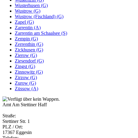
Wusterhusen (G)
Wustrow (G)
Wustrow (Fischland) (G)
Zapel (G)
Zarrentin (A)
Zarrentin am Schaalsee (S)
Zempin (G)
Zerrenthin (G)
Zickhusen (G)
Zierow (G)
Ziesendorf (G)
Zingst (G)
Zinnowitz (G)
Zirzow (G)
Zurow (G)
Züssow (A)
Amt Am Stettiner Haff
Straße:
Stettiner Str. 1
PLZ / Ort:
17367 Eggesin
Telefon: