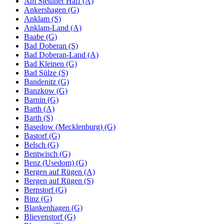
Am Stettiner Haff (A)
Ankershagen (G)
Anklam (S)
Anklam-Land (A)
Baabe (G)
Bad Doberan (S)
Bad Doberan-Land (A)
Bad Kleinen (G)
Bad Sülze (S)
Bandenitz (G)
Banzkow (G)
Barnin (G)
Barth (A)
Barth (S)
Basedow (Mecklenburg) (G)
Bastorf (G)
Belsch (G)
Bentwisch (G)
Benz (Usedom) (G)
Bergen auf Rügen (A)
Bergen auf Rügen (S)
Bernstorf (G)
Binz (G)
Blankenhagen (G)
Blievenstorf (G)