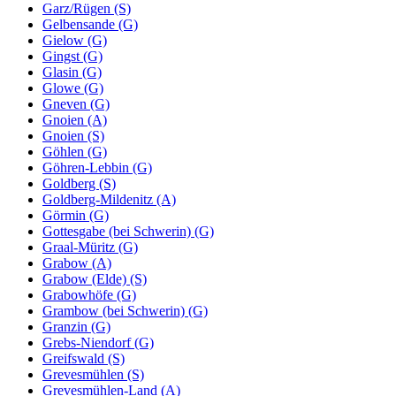
Garz/Rügen (S)
Gelbensande (G)
Gielow (G)
Gingst (G)
Glasin (G)
Glowe (G)
Gneven (G)
Gnoien (A)
Gnoien (S)
Göhlen (G)
Göhren-Lebbin (G)
Goldberg (S)
Goldberg-Mildenitz (A)
Görmin (G)
Gottesgabe (bei Schwerin) (G)
Graal-Müritz (G)
Grabow (A)
Grabow (Elde) (S)
Grabowhöfe (G)
Grambow (bei Schwerin) (G)
Granzin (G)
Grebs-Niendorf (G)
Greifswald (S)
Grevesmühlen (S)
Grevesmühlen-Land (A)