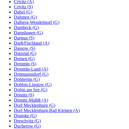
Crivitz (A)
Crivitz (S)
Dabel (G)
Dahmen (G)
Dalberg-Wendelstorf (G)
Dambeck (G)
Damshagen (G)
Dargun (S)
Darß/Fischland (A)
Dassow (S)
Datzetal (G)
Demen (G)
Demmin (S)
Demmin-Land (A)
Dettmannsdorf (G)
Dobbertin (G)
Dobbin-Linstow (G)
Dobin am See (G)
Dömitz (S)
Dömitz-Malliß (A)
Dorf Mecklenburg (G)
Dorf Mecklenburg-Bad Kleinen (A)
Dranske (G)
Dreschvitz (G)
Ducherow (G)