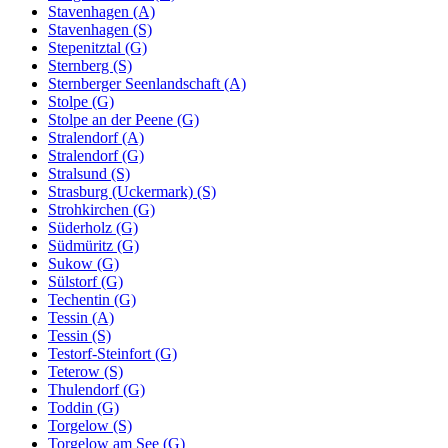
Stavenhagen (A)
Stavenhagen (S)
Stepenitztal (G)
Sternberg (S)
Sternberger Seenlandschaft (A)
Stolpe (G)
Stolpe an der Peene (G)
Stralendorf (A)
Stralendorf (G)
Stralsund (S)
Strasburg (Uckermark) (S)
Strohkirchen (G)
Süderholz (G)
Südmüritz (G)
Sukow (G)
Sülstorf (G)
Techentin (G)
Tessin (A)
Tessin (S)
Testorf-Steinfort (G)
Teterow (S)
Thulendorf (G)
Toddin (G)
Torgelow (S)
Torgelow am See (G)