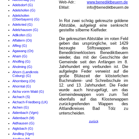
Web-Adr.:
www.benediktbeuern.de
Adelsdorf (G)
EMail:
info@benediktbeuern.de
Adelshofen (G)
Adelshofen
(Oberbayern) (G)
In Rot zwei schräg gekreuzte goldene
Adelsried (G)
Abtstäbe, aufgelegt eine senkrecht
gestellte silberne Kielfeder.
Adelzhausen (G)
Adlkofen (G)
Die gekreuzten Abtstäbe im roten Feld
Affaltern (Ot)
geben das ursprüngliche, seit 1429
Affing (G)
bezeugte Stiftswappen des
Agawang (Ot)
Benediktinerklosters Benediktbeuern
Aham (G)
wieder, das mit der Geschichte der
Aholfing (G)
Gemeinde seit den Anfängen im 8.
Jahrhundert eng verbunden ist. Die
Aholming (G)
aufgelegte Feder verweist auf die
Ahorn (Landkreis
große Blütezeit der klösterlichen
Coburg) (G)
Buchmalerei- und Schreibschule im
Ahornberg (Ot)
12. und 13. Jahrhundert. Die Feder
Ahorntal (G)
wurde auch hinzugefügt, um das
Aicha vorm Wald (G)
Gemeindewappen vom zum Teil
Aichach (S)
ebenfalls auf das Klosterwappen
Aichach-Friedberg (LK)
zurückgreifenden Wappen des
Aichen (G)
Altlandkreises Bad Tölz zu
Aidenbach (Vgm)
unterscheiden.
Aidenbach (M)
zurück
Aidhausen (G)
Aiglsbach (G)
Aindling (Vgm)