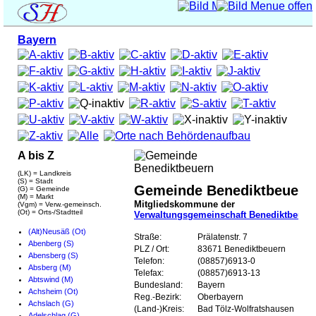
Bayern
A bis Z
(LK) = Landkreis
(S) = Stadt
Gemeinde Benediktbeuern
(G) = Gemeinde
(M) = Markt
Mitgliedskommune der
(Vgm) = Verw.-gemeinsch.
(Ot) = Orts-/Stadtteil
Verwaltungsgemeinschaft Benediktbeuer
(Alt)Neusäß (Ot)
Straße:
Prälatenstr. 7
Abenberg (S)
PLZ / Ort:
83671 Benediktbeuern
Abensberg (S)
Telefon:
(08857)6913-0
Absberg (M)
Telefax:
(08857)6913-13
Abtswind (M)
Bundesland:
Bayern
Achsheim (Ot)
Reg.-Bezirk:
Oberbayern
Achslach (G)
(Land-)Kreis:
Bad Tölz-Wolfratshausen
Adelschlag (G)