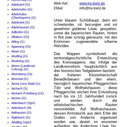
Web-Adr.:
www.lra-toelz.de
Adelsdorf (G)
EMail:
info@lra-toelz.de
Adelshofen (G)
Adelshofen
(Oberbayern) (G)
Unter blauem Schildhaupt, darin ein
Adelsried (G)
schreitender, rot bezungter und rot
Adelzhausen (G)
gewehrter goldener Löwe, gespalten;
Adlkofen (G)
vorne die bayerischen Rauten, hinten
Affaltern (Ot)
in Rot zwei schräg gekreuzte, mit den
Krümmen zugewendete silberne
Affing (G)
Abtstäbe.
Agawang (Ot)
Aham (G)
Das Wappen symbolisiert die
Aholfing (G)
territorialgeschichtliche Entwicklung
Aholming (G)
des Kreiswappens, das infolge der
Ahorn (Landkreis
Landkreisreform hauptsächlich aus
Coburg) (G)
drei historischen Teilgebieten besteht:
Ahornberg (Ot)
der früheren Klosterherrschaft
Ahorntal (G)
Benediktbeuern und den ehem.
herzoglich bayerischen Pfleggerichten
Aicha vorm Wald (G)
Tölz und. Wolfratshausen ; diese
Aichach (S)
Pfleggerichte reichen ihrer Entstehung
Aichach-Friedberg (LK)
nach bis ins 13. Jahrhundert zurück
Aichen (G)
und werden durch die
Aidenbach (Vgm)
wittelsbachischen Rauten
Aidenbach (M)
versinnbildet. Auf Wolfratshausen,
Aidhausen (G)
dessen Amtsbezirk aus dem Erbe der
Grafen von Andechs organisiert
Aiglsbach (G)
worden war, deutet im einzeinen
Aindling (Vgm)
außerdem der Andechser Löwe hin.