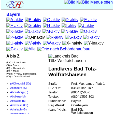
Bayern
A bis Z
(LK) = Landkreis
(S) = Stadt
Landkreis Bad Tölz-
(G) = Gemeinde
(M) = Markt
Wolfratshausen
(Vgm) = Verw.-gemeinsch.
(Ot) = Orts-/Stadtteil
(Alt)Neusäß (Ot)
Straße:
Prof.-Max-Lange-Platz 1
Abenberg (S)
PLZ / Ort:
83646 Bad Tölz
Abensberg (S)
Telefon:
(08041)505-0
Absberg (M)
Telefax:
(08041)505-303
Abtswind (M)
Bundesland:
Bayern
Achsheim (Ot)
Reg.-Bezirk:
Oberbayern
Achslach (G)
(Land-)Kreis:
Bad Tölz-
Wolfratshausen
Adelschlag (G)