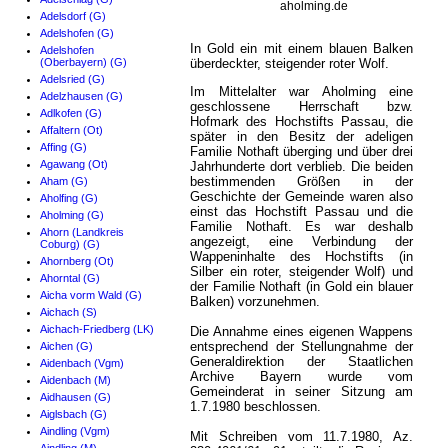
aholming.de
Adelsdorf (G)
Adelshofen (G)
In Gold ein mit einem blauen Balken
Adelshofen
(Oberbayern) (G)
überdeckter, steigender roter Wolf.
Adelsried (G)
Im Mittelalter war Aholming eine
Adelzhausen (G)
geschlossene Herrschaft bzw.
Adlkofen (G)
Hofmark des Hochstifts Passau, die
Affaltern (Ot)
später in den Besitz der adeligen
Affing (G)
Familie Nothaft überging und über drei
Agawang (Ot)
Jahrhunderte dort verblieb. Die beiden
bestimmenden Größen in der
Aham (G)
Geschichte der Gemeinde waren also
Aholfing (G)
einst das Hochstift Passau und die
Aholming (G)
Familie Nothaft. Es war deshalb
Ahorn (Landkreis
angezeigt, eine Verbindung der
Coburg) (G)
Wappeninhalte des Hochstifts (in
Ahornberg (Ot)
Silber ein roter, steigender Wolf) und
Ahorntal (G)
der Familie Nothaft (in Gold ein blauer
Aicha vorm Wald (G)
Balken) vorzunehmen.
Aichach (S)
Aichach-Friedberg (LK)
Die Annahme eines eigenen Wappens
entsprechend der Stellungnahme der
Aichen (G)
Generaldirektion der Staatlichen
Aidenbach (Vgm)
Archive Bayern wurde vom
Aidenbach (M)
Gemeinderat in seiner Sitzung am
Aidhausen (G)
1.7.1980 beschlossen.
Aiglsbach (G)
Aindling (Vgm)
Mit Schreiben vom 11.7.1980, Az.