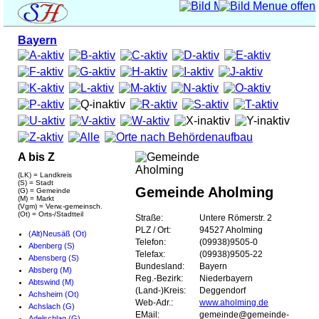
Bayern
A bis Z
(LK) = Landkreis
(S) = Stadt
Gemeinde Aholming
(G) = Gemeinde
(M) = Markt
(Vgm) = Verw.-gemeinsch.
(Ot) = Orts-/Stadtteil
Straße:
Untere Römerstr. 2
PLZ / Ort:
94527 Aholming
(Alt)Neusäß (Ot)
Telefon:
(09938)9505-0
Abenberg (S)
Telefax:
(09938)9505-22
Abensberg (S)
Bundesland:
Bayern
Absberg (M)
Reg.-Bezirk:
Niederbayern
Abtswind (M)
(Land-)Kreis:
Deggendorf
Achsheim (Ot)
Web-Adr.:
www.aholming.de
Achslach (G)
EMail:
gemeinde@gemeinde-
Adelschlag (G)