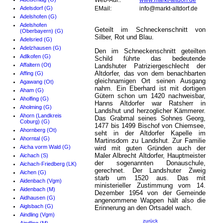
Web-Adr.:
www.markt-altdorf.de
Adelsdorf (G)
EMail:
info@markt-altdorf.de
Adelshofen (G)
Adelshofen
Geteilt im Schneckenschnitt von
(Oberbayern) (G)
Silber, Rot und Blau.
Adelsried (G)
Adelzhausen (G)
Den im Schneckenschnitt geteilten
Adlkofen (G)
Schild führte das bedeutende
Affaltern (Ot)
Landshuter Patriziergeschlecht der
Altdorfer, das von dem benachbarten
Affing (G)
gleichnamigen Ort seinen Ausgang
Agawang (Ot)
nahm. Ein Eberhard ist mit dortigen
Aham (G)
Gütern schon um 1420 nachweisbar,
Aholfing (G)
Hanns Altdorfer war Ratsherr in
Aholming (G)
Landshut und herzoglicher Kämmerer.
Ahorn (Landkreis
Das Grabmal seines Sohnes Georg,
Coburg) (G)
1477 bis 1499 Bischof von Chiemsee,
Ahornberg (Ot)
seht in der Altdorfer Kapelle im
Ahorntal (G)
Martinsdom zu Landshut. Zur Familie
Aicha vorm Wald (G)
wird mit guten Gründen auch der
Maler Albrecht Altdorfer, Hauptmeister
Aichach (S)
der sogenannten Donauschule,
Aichach-Friedberg (LK)
gerechnet. Der Landshuter Zweig
Aichen (G)
starb um 1520 aus. Das mit
Aidenbach (Vgm)
ministerieller Zustimmung vom 14.
Aidenbach (M)
Dezember 1954 von der Gemeinde
Aidhausen (G)
angenommene Wappen hält also die
Aiglsbach (G)
Erinnerung an den Ortsadel wach.
Aindling (Vgm)
zurück