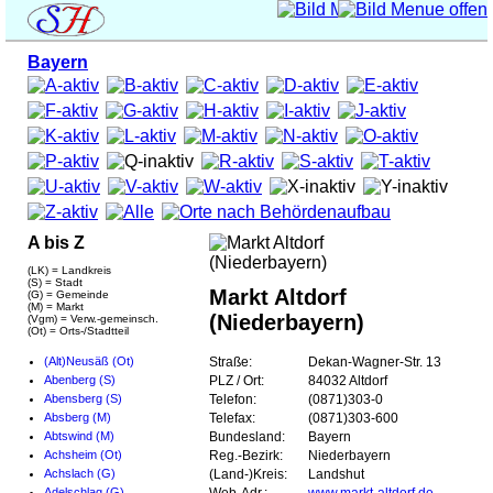
Bayern
A bis Z
(LK) = Landkreis
(S) = Stadt
Markt Altdorf
(G) = Gemeinde
(M) = Markt
(Niederbayern)
(Vgm) = Verw.-gemeinsch.
(Ot) = Orts-/Stadtteil
(Alt)Neusäß (Ot)
Straße:
Dekan-Wagner-Str. 13
Abenberg (S)
PLZ / Ort:
84032 Altdorf
Abensberg (S)
Telefon:
(0871)303-0
Absberg (M)
Telefax:
(0871)303-600
Abtswind (M)
Bundesland:
Bayern
Achsheim (Ot)
Reg.-Bezirk:
Niederbayern
Achslach (G)
(Land-)Kreis:
Landshut
Adelschlag (G)