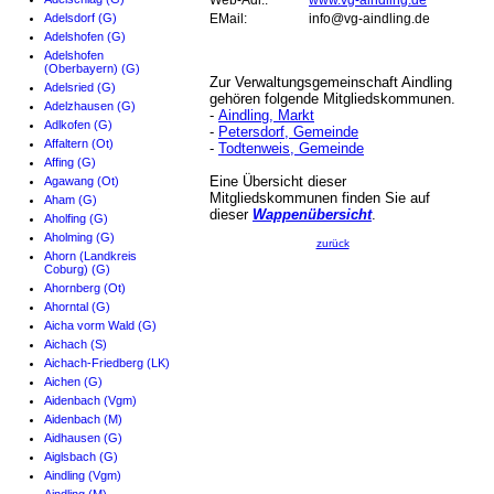
Web-Adr.:
www.vg-aindling.de
Adelsdorf (G)
EMail:
info@vg-aindling.de
Adelshofen (G)
Adelshofen
(Oberbayern) (G)
Zur Verwaltungsgemeinschaft Aindling
Adelsried (G)
gehören folgende Mitgliedskommunen.
Adelzhausen (G)
-
Aindling, Markt
Adlkofen (G)
-
Petersdorf, Gemeinde
Affaltern (Ot)
-
Todtenweis, Gemeinde
Affing (G)
Eine Übersicht dieser
Agawang (Ot)
Mitgliedskommunen finden Sie auf
Aham (G)
dieser
Wappenübersicht
.
Aholfing (G)
Aholming (G)
zurück
Ahorn (Landkreis
Coburg) (G)
Ahornberg (Ot)
Ahorntal (G)
Aicha vorm Wald (G)
Aichach (S)
Aichach-Friedberg (LK)
Aichen (G)
Aidenbach (Vgm)
Aidenbach (M)
Aidhausen (G)
Aiglsbach (G)
Aindling (Vgm)