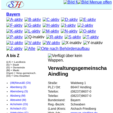
Bayern
A bis Z
(LK) = Landkreis
(S) = Stadt
Verwaltungsgemeinschaft
(G) = Gemeinde
(M) = Markt
Aindling
(Vgm) = Verw.-gemeinsch.
(Ot) = Orts-/Stadtteil
(Alt)Neusäß (Ot)
Straße:
Waldweg 1
Abenberg (S)
PLZ / Ort:
86447 Aindling
Abensberg (S)
Telefon:
(08237)9607-0
Absberg (M)
Telefax:
(08237)9607-0
Abtswind (M)
Bundesland:
Bayern
Achsheim (Ot)
Reg.-Bezirk:
Schwaben
Achslach (G)
(Land-)Kreis:
Aichach-Friedberg
Adelschlag (G)