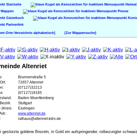
Startseite
Heimat
Wappen
Presse
Gästebuch
Konta
Partnerlink
t-Orte-Verzeichnis alphabetisch]
[Zur Wappensuche]
einde Altenriet
e:
Brunnenstraße 5
Ort:
72657 Altenriet
on:
(07127)32213
ax:
(07127)18165
esland:
Baden-Wuerttemberg
Bezirk:
Stuttgart
-)Kreis:
Esslingen
dr.:
www.altenriet.de
:
rathaus@altenriet.kdrs.de
i gestürzte goldene Brezeln, in Gold ein aufspringender, rotbezungter schwar