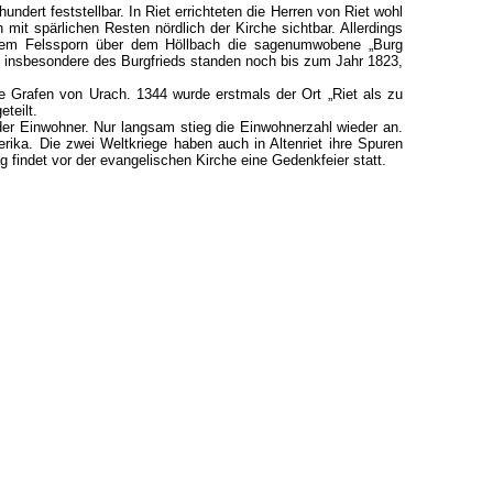
dert feststellbar. In Riet errichteten die Herren von Riet wohl
mit spärlichen Resten nördlich der Kirche sichtbar. Allerdings
einem Felssporn über dem Höllbach die sagenumwobene „Burg
g insbesondere des Burgfrieds standen noch bis zum Jahr 1823,
ie Grafen von Urach. 1344 wurde erstmals der Ort „Riet als zu
teilt.
der Einwohner. Nur langsam stieg die Einwohnerzahl wieder an.
ika. Die zwei Weltkriege haben auch in Altenriet ihre Spuren
g findet vor der evangelischen Kirche eine Gedenkfeier statt.