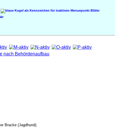
Bilder
kt
zer Bracke (Jagdhund).