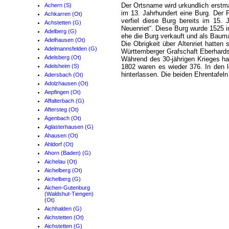
Der Ortsname wird urkundlich erstmal
Achern (S)
im 13. Jahrhundert eine Burg. Der P
Achkarren (Ot)
verfiel diese Burg bereits im 15
Achstetten (G)
Neuenriet“. Diese Burg wurde 1525 
Adelberg (G)
ehe die Burg verkauft und als Bauma
Adelhausen (Ot)
Die Obrigkeit über Altenriet hatte
Adelmannsfelden (G)
Württemberger Grafschaft Eberhards
Adelsberg (Ot)
Während des 30-jährigen Krieges ha
Adelsheim (S)
1802 waren es wieder 376. In den l
hinterlassen. Die beiden Ehrentafeln
Adersbach (Ot)
Adolzhausen (Ot)
Aepfingen (Ot)
Affalterbach (G)
Aftersteg (Ot)
Agenbach (Ot)
Aglasterhausen (G)
Ahausen (Ot)
Ahldorf (Ot)
Ahorn (Baden) (G)
Aichelau (Ot)
Aichelberg (Ot)
Aichelberg (G)
Aichen-Gutenburg
(Waldshut-Tiengen)
(Ot)
Aichhalden (G)
Aichstetten (Ot)
Aichstetten (G)