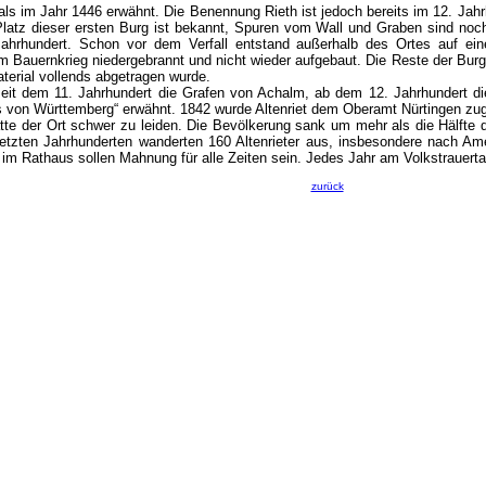
s im Jahr 1446 erwähnt. Die Benennung Rieth ist jedoch bereits im 12. Jahrhun
latz dieser ersten Burg ist bekannt, Spuren vom Wall und Graben sind noch 
. Jahrhundert. Schon vor dem Verfall entstand außerhalb des Ortes auf 
im Bauernkrieg niedergebrannt und nicht wieder aufgebaut. Die Reste der Bur
terial vollends abgetragen wurde.
n seit dem 11. Jahrhundert die Grafen von Achalm, ab dem 12. Jahrhundert d
 von Württemberg“ erwähnt. 1842 wurde Altenriet dem Oberamt Nürtingen zuge
tte der Ort schwer zu leiden. Die Bevölkerung sank um mehr als die Hälfte 
etzten Jahrhunderten wanderten 160 Altenrieter aus, insbesondere nach Amer
 im Rathaus sollen Mahnung für alle Zeiten sein. Jedes Jahr am Volkstrauerta
zurück