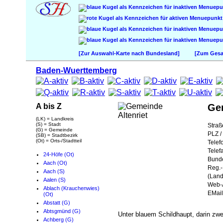
[Zur Auswahl-Karte nach Bundesland]
[Zum Gesam
Baden-Wuerttemberg
A bis Z
Gem
(LK) = Landkreis
(S) = Stadt
Straß
(G) = Gemeinde
PLZ / 
(SB) = Stadtbezirk
(Ot) = Orts-/Stadtteil
Telef
Telef
24-Höfe (Ot)
Bund
Aach (Ot)
Reg.-
Aach (S)
(Land
Aalen (S)
Web-A
Ablach (Krauchenwies)
EMail
(Ot)
Abstatt (G)
Abtsgmünd (G)
Unter blauem Schildhaupt, darin zwe
Achberg (G)