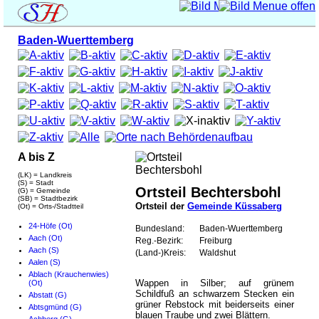
Baden-Wuerttemberg
A bis Z
(LK) = Landkreis
(S) = Stadt
Ortsteil Bechtersbohl
(G) = Gemeinde
(SB) = Stadtbezirk
Ortsteil der
Gemeinde Küssaberg
(Ot) = Orts-/Stadtteil
24-Höfe (Ot)
Bundesland:
Baden-Wuerttemberg
Aach (Ot)
Reg.-Bezirk:
Freiburg
Aach (S)
(Land-)Kreis:
Waldshut
Aalen (S)
Ablach (Krauchenwies)
Wappen in Silber; auf grünem
(Ot)
Schildfuß an schwarzem Stecken ein
Abstatt (G)
grüner Rebstock mit beiderseits einer
Abtsgmünd (G)
blauen Traube und zwei Blättern.