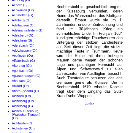
Achberg (G)
Achern (S)
Bechtersbohl ist geschichtlich eng mit
Achkarren (Ot)
der Küssaburg verbunden, deren
Achstetten (G)
Ruine das Wahrzeichen des Klettgaus
darstellt. Erbaut wurde sie im 1.
Adelberg (G)
Jahrhundert unserer Zeitrechnung und
Adelhausen (Ot)
fand im 30-jährigen Krieg ein
Adelmannsfelden (G)
schmähliches Ende. Im Frühjahr 1634
Adelsberg (Ot)
kündigten mächtige Rauchwolken den
Adelsheim (S)
Untergang der stolzen Landesfeste
Adersbach (Ot)
an. Seit dieser Zeit liegt die stolze,
Adolzhausen (Ot)
mächtige Feste in Trümmern. Heute
wird die Ruine mit ihren trotzigen
Aepfingen (Ot)
Mauern gerne wegen der schönen
Affalterbach (G)
Lage und prächtigen Fernsicht auf
Aftersteg (Ot)
Alpen und Schwarzwald zu allen
Agenbach (Ot)
Jahreszeiten von Ausflüglern besucht.
Aglasterhausen (G)
Auch Theaterleute benutzen das alte
Ahausen (Ot)
Gemäuer gerne als Kulisse. Die in
Ahldorf (Ot)
Bechtersbohl 1670 erbaute Kapelle
Ahorn (Baden) (G)
trägt über dem Eingang das Sulz-
Brandi'sche Wappen.
Aichelau (Ot)
Aichelberg (Ot)
zurück
Aichelberg (G)
Aichen-Gutenburg
(Waldshut-Tiengen)
(Ot)
Aichhalden (G)
Aichstetten (Ot)