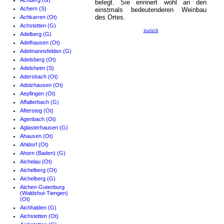
Achberg (G)
belegt. Sie erinnert wohl an den
Achern (S)
einstmals bedeutenderen Weinbau
des Ortes.
Achkarren (Ot)
Achstetten (G)
zurück
Adelberg (G)
Adelhausen (Ot)
Adelmannsfelden (G)
Adelsberg (Ot)
Adelsheim (S)
Adersbach (Ot)
Adolzhausen (Ot)
Aepfingen (Ot)
Affalterbach (G)
Aftersteg (Ot)
Agenbach (Ot)
Aglasterhausen (G)
Ahausen (Ot)
Ahldorf (Ot)
Ahorn (Baden) (G)
Aichelau (Ot)
Aichelberg (Ot)
Aichelberg (G)
Aichen-Gutenburg
(Waldshut-Tiengen)
(Ot)
Aichhalden (G)
Aichstetten (Ot)