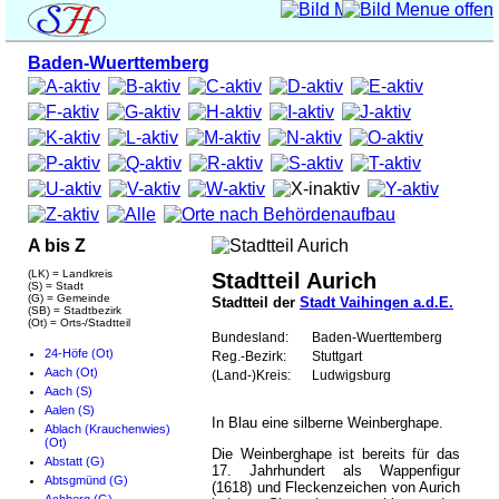
Baden-Wuerttemberg
A bis Z
(LK) = Landkreis
Stadtteil Aurich
(S) = Stadt
(G) = Gemeinde
Stadtteil der
Stadt Vaihingen a.d.E.
(SB) = Stadtbezirk
(Ot) = Orts-/Stadtteil
Bundesland:
Baden-Wuerttemberg
24-Höfe (Ot)
Reg.-Bezirk:
Stuttgart
Aach (Ot)
(Land-)Kreis:
Ludwigsburg
Aach (S)
Aalen (S)
In Blau eine silberne Weinberghape.
Ablach (Krauchenwies)
(Ot)
Die Weinberghape ist bereits für das
Abstatt (G)
17. Jahrhundert als Wappenfigur
Abtsgmünd (G)
(1618) und Fleckenzeichen von Aurich