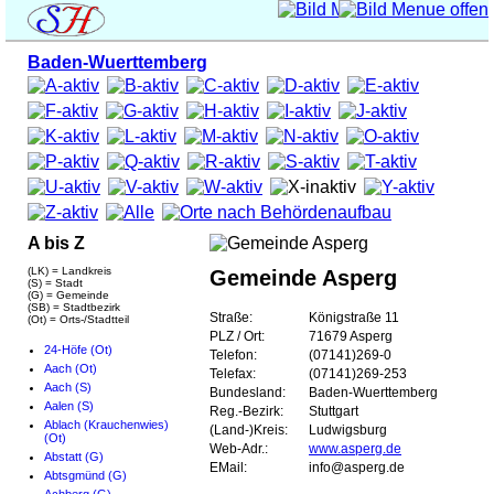
Baden-Wuerttemberg
A bis Z
(LK) = Landkreis
Gemeinde Asperg
(S) = Stadt
(G) = Gemeinde
(SB) = Stadtbezirk
Straße:
Königstraße 11
(Ot) = Orts-/Stadtteil
PLZ / Ort:
71679 Asperg
24-Höfe (Ot)
Telefon:
(07141)269-0
Aach (Ot)
Telefax:
(07141)269-253
Aach (S)
Bundesland:
Baden-Wuerttemberg
Aalen (S)
Reg.-Bezirk:
Stuttgart
Ablach (Krauchenwies)
(Land-)Kreis:
Ludwigsburg
(Ot)
Web-Adr.:
www.asperg.de
Abstatt (G)
EMail:
info@asperg.de
Abtsgmünd (G)