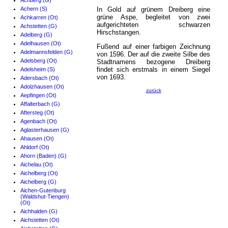
Achberg (G)
Achern (S)
In Gold auf grünem Dreiberg eine
grüne Aspe, begleitet von zwei
Achkarren (Ot)
aufgerichteten schwarzen
Achstetten (G)
Hirschstangen.
Adelberg (G)
Adelhausen (Ot)
Fußend auf einer farbigen Zeichnung
Adelmannsfelden (G)
von 1596. Der auf die zweite Silbe des
Adelsberg (Ot)
Stadtnamens bezogene Dreiberg
findet sich erstmals in einem Siegel
Adelsheim (S)
von 1693.
Adersbach (Ot)
Adolzhausen (Ot)
zurück
Aepfingen (Ot)
Affalterbach (G)
Aftersteg (Ot)
Agenbach (Ot)
Aglasterhausen (G)
Ahausen (Ot)
Ahldorf (Ot)
Ahorn (Baden) (G)
Aichelau (Ot)
Aichelberg (Ot)
Aichelberg (G)
Aichen-Gutenburg
(Waldshut-Tiengen)
(Ot)
Aichhalden (G)
Aichstetten (Ot)