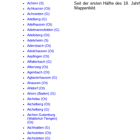
Seit der ersten Hälfte des 19. Jahr
Achern (S)
Wappenbild.
Achkarren (Ot)
Achstetten (G)
Adelberg (G)
Adelhausen (Ot)
Adelmannsfelden (G)
Adelsberg (Ot)
Adelsheim (S)
Adersbach (Ot)
Adolzhausen (Ot)
Aepfingen (Ot)
Affalterbach (G)
Aftersteg (Ot)
Agenbach (Ot)
Aglasterhausen (G)
Ahausen (Ot)
Ahldorf (Ot)
Ahorn (Baden) (G)
Aichelau (Ot)
Aichelberg (Ot)
Aichelberg (G)
Aichen-Gutenburg
(Waldshut-Tiengen)
(Ot)
Aichhalden (G)
Aichstetten (Ot)
Aichstetten (G)