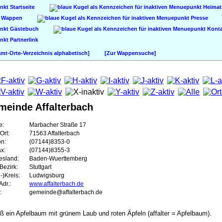
Startseite
Heimat
Wappen
Presse
Gästebuch
Konta
Partnerlink
t-Orte-Verzeichnis alphabetisch]
[Zur Wappensuche]
meinde Affalterbach
e:
Marbacher Straße 17
Ort:
71563 Affalterbach
on:
(07144)8353-0
ax:
(07144)8355-3
esland:
Baden-Wuerttemberg
Bezirk:
Stuttgart
-)Kreis:
Ludwigsburg
dr.:
www.affalterbach.de
:
gemeinde@affalterbach.de
uß ein Apfelbaum mit grünem Laub und roten Äpfeln (affalter = Apfelbaum).