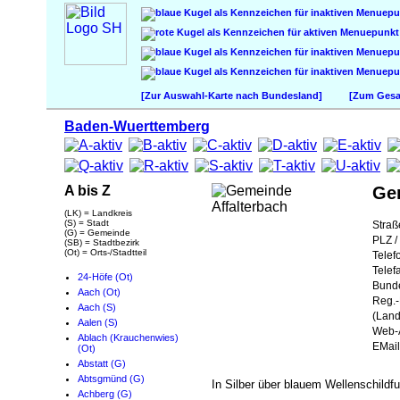
[Zur Auswahl-Karte nach Bundesland]
[Zum Gesam
Baden-Wuerttemberg
A bis Z
Ge
(LK) = Landkreis
(S) = Stadt
Straß
(G) = Gemeinde
PLZ / 
(SB) = Stadtbezirk
(Ot) = Orts-/Stadtteil
Telef
Telef
24-Höfe (Ot)
Bund
Aach (Ot)
Reg.-
Aach (S)
(Land
Aalen (S)
Web-A
Ablach (Krauchenwies)
EMail
(Ot)
Abstatt (G)
Abtsgmünd (G)
In Silber über blauem Wellenschildf
Achberg (G)