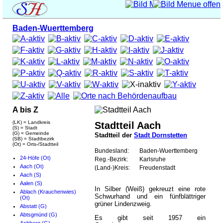
Baden-Wuerttemberg
A bis Z
(LK) = Landkreis
Stadtteil Aach
(S) = Stadt
(G) = Gemeinde
Stadtteil der
Stadt Dornstetten
(SB) = Stadtbezirk
(Ot) = Orts-/Stadtteil
Bundesland:
Baden-Wuerttemberg
24-Höfe (Ot)
Reg.-Bezirk:
Karlsruhe
Aach (Ot)
(Land-)Kreis:
Freudenstadt
Aach (S)
Aalen (S)
In Silber (Weiß) gekreuzt eine rote
Ablach (Krauchenwies)
Schwurhand und ein fünfblättriger
(Ot)
grüner Lindenzweig.
Abstatt (G)
Abtsgmünd (G)
Es gibt seit 1957 ein