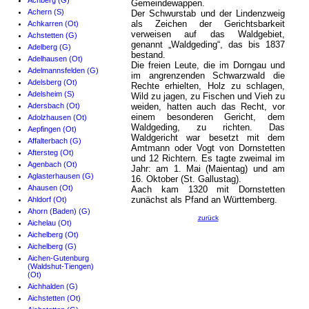
Achberg (G)
Gemeindewappen.
Achern (S)
Der Schwurstab und der Lindenzweig
als Zeichen der Gerichtsbarkeit
Achkarren (Ot)
verweisen auf das Waldgebiet,
Achstetten (G)
genannt „Waldgeding“, das bis 1837
Adelberg (G)
bestand.
Adelhausen (Ot)
Die freien Leute, die im Dorngau und
Adelmannsfelden (G)
im angrenzenden Schwarzwald die
Adelsberg (Ot)
Rechte erhielten, Holz zu schlagen,
Adelsheim (S)
Wild zu jagen, zu Fischen und Vieh zu
Adersbach (Ot)
weiden, hatten auch das Recht, vor
einem besonderen Gericht, dem
Adolzhausen (Ot)
Waldgeding, zu richten. Das
Aepfingen (Ot)
Waldgericht war besetzt mit dem
Affalterbach (G)
Amtmann oder Vogt von Dornstetten
Aftersteg (Ot)
und 12 Richtern. Es tagte zweimal im
Agenbach (Ot)
Jahr: am 1. Mai (Maientag) und am
Aglasterhausen (G)
16. Oktober (St. Gallustag).
Ahausen (Ot)
Aach kam 1320 mit Dornstetten
zunächst als Pfand an Württemberg.
Ahldorf (Ot)
Ahorn (Baden) (G)
zurück
Aichelau (Ot)
Aichelberg (Ot)
Aichelberg (G)
Aichen-Gutenburg
(Waldshut-Tiengen)
(Ot)
Aichhalden (G)
Aichstetten (Ot)