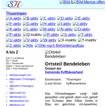
Thueringen
A bis Z
(LK) = Landkreis
(S) = Stadt
Ortsteil Bendeleben
(G) = Gemeinde
(Vgm) = Verw.-gemeinsch.
Ortsteil der
(Ot) = Orts-/Stadtteil
Gemeinde Kyffhäuserland
Abtsbessingen (G)
Albersdorf (Thüringen)
Bundesland:
Thueringen
(G)
(Land-)Kreis:
Kyffhäuserkreis
Allendorf (Thüringen)
(G)
Alperstedt (G)
Das Ortsteilwappen zeigt: halb
Altenberga (G)
gespalten und geteilt oben vorn geteilt
von Schwarz über Silber, hinten in
Altenbeuthen (G)
Blau ein gekrönter, rot-bewehrter,
Altenburg (S)