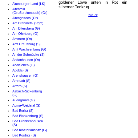
goldener Löwe unten in Rot ein
Altenburger Land (LK)
silberner Tonkrug.
Altenfeld
(Großbreitenbach) (Ot)
zurück
Altengesees (Ot)
Am Brahmetal (Vgm)
Am Ettersberg (G)
Am Ohmberg (G)
Ammern (Ot)
Amt Creuzburg (S)
Amt Wachsenburg (G)
An der Schmücke (S)
Andenhausen (Ot)
Andisleben (G)
Apolda (S)
Arenshausen (G)
Arnstadt (S)
Artern (S)
Asbach-Sickenberg
(G)
Auengrund (G)
Auma-Weidatal (S)
Bad Berka (S)
Bad Blankenburg (S)
Bad Frankenhausen
(S)
Bad Klosterlausnitz (G)
Bad Köstritz (S)