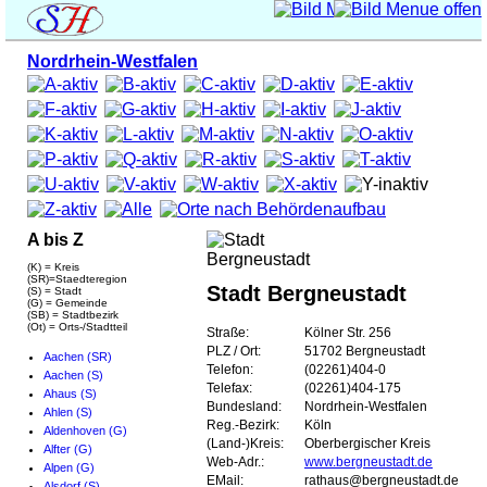
Nordrhein-Westfalen
A bis Z
(K) = Kreis
(SR)=Staedteregion
Stadt Bergneustadt
(S) = Stadt
(G) = Gemeinde
(SB) = Stadtbezirk
(Ot) = Orts-/Stadtteil
Straße:
Kölner Str. 256
PLZ / Ort:
51702 Bergneustadt
Aachen (SR)
Telefon:
(02261)404-0
Aachen (S)
Telefax:
(02261)404-175
Ahaus (S)
Bundesland:
Nordrhein-Westfalen
Ahlen (S)
Reg.-Bezirk:
Köln
Aldenhoven (G)
(Land-)Kreis:
Oberbergischer Kreis
Alfter (G)
Web-Adr.:
www.bergneustadt.de
Alpen (G)
EMail:
rathaus@bergneustadt.de
Alsdorf (S)