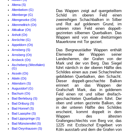
Altena (S)
Altenbeken (G)
Das Wappen zeigt auf quergeteiltem
Altenberge (G)
Schild im oberen Feld einen
zweireihigen Schachbalken in Silber
Altengeseke (Ot)
und Rot auf goldenem Grund, im
Altenmellrich (Ot)
unteren roten Feld einen doppelt-
Altkalkar (Ot)
gezinnten silbernen Querbalken. Das
Anholt (Ot)
Wappen wird von einer dreitürmigen
Anröchte (G)
Mauerkrone mit Tor geziert.
Appeldorn (Ot)
Das Bergneustädter Wappen enthält
Arnsberg (S)
Elemente der Wappen seiner
Arnsberg (Ot)
Landesherren, der Grafen von der
Arsbeck (Ot)
Mark und der von Berg. Das Siegel
Ascheberg (Westfalen)
führt nämlich in der oberen Hälfte des
(G)
Schildes einen aus zwei Schachreihen
Asseln (Ot)
gebildeten Querbalken, den Schacht.
Atteln (Ot)
Dieser doppelt-geschachte Balken
Attendorn (S)
erinnert an das Wappen der
Augustdorf (G)
Grafschaft Mark, das in goldenem
Bachum (Ot)
Feld einen rot und silber dreifach-
geschachteten Querbalken führt. Der
Bad Berleburg (S)
oben und unten gezinnte Balken, der
Bad Driburg (S)
in der unteren Hälfte des Schildes
Bad Honnef (S)
erscheint, kommt doppelt in dem
Bad Laasphe (S)
Wappen des ältesten
Bad Lippspringe (S)
Grafengeschlechts von Berg vor, das
Bad Münstereifel (S)
1225 mit Erzbischof Engelbert von
Bad Oeynhausen (S)
Köln ausstarb und dem die Grafen von