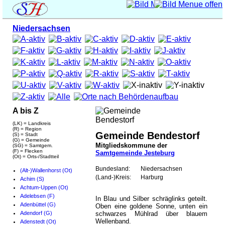
Niedersachsen
A bis Z
(LK) = Landkreis
(R) = Region
Gemeinde Bendestorf
(S) = Stadt
(G) = Gemeinde
Mitgliedskommune der
(SG) = Samtgem.
(F) = Flecken
Samtgemeinde Jesteburg
(Ot) = Orts-/Stadtteil
Bundesland:
Niedersachsen
(Alt-)Wallenhorst (Ot)
(Land-)Kreis:
Harburg
Achim (S)
Achtum-Uppen (Ot)
Adelebsen (F)
In Blau und Silber schräglinks geteilt.
Adenbüttel (G)
Oben eine goldene Sonne, unten ein
Adendorf (G)
schwarzes Mühlrad über blauem
Wellenband.
Adenstedt (Ot)