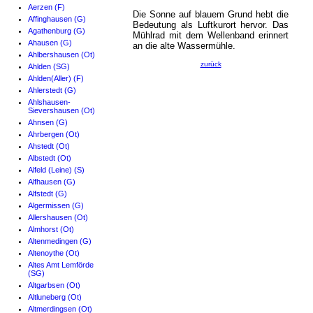
Aerzen (F)
Die Sonne auf blauem Grund hebt die
Affinghausen (G)
Bedeutung als Luftkurort hervor. Das
Agathenburg (G)
Mühlrad mit dem Wellenband erinnert
Ahausen (G)
an die alte Wassermühle.
Ahlbershausen (Ot)
zurück
Ahlden (SG)
Ahlden(Aller) (F)
Ahlerstedt (G)
Ahlshausen-
Sievershausen (Ot)
Ahnsen (G)
Ahrbergen (Ot)
Ahstedt (Ot)
Albstedt (Ot)
Alfeld (Leine) (S)
Alfhausen (G)
Alfstedt (G)
Algermissen (G)
Allershausen (Ot)
Almhorst (Ot)
Altenmedingen (G)
Altenoythe (Ot)
Altes Amt Lemförde
(SG)
Altgarbsen (Ot)
Altluneberg (Ot)
Altmerdingsen (Ot)