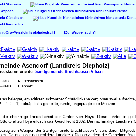
Startseite
Heimat
Wappen
Presse
Gästebuch
Konta
Partnerlink
t-Orte-Verzeichnis alphabetisch]
[Zur Wappensuche]
einde Asendorf (Landkreis Diepholz)
liedskommune der
Samtgemeinde Bruchhausen-Vilsen
esland:
Niedersachsen
-)Kreis:
Diepholz
isten belegter, erniedrigter, schwarzer Schräglinksbalken; oben zwei aufrech
 : 2 : 2 : 1) schräg links gestellte, runde, ungeprägte rote Münzen.
uf die ehemalige Landeshoheit der Grafen von Hoya. Diese führten in go
Otto Graf zu Hoya erlosch das Geschlecht 1582. Der nachmalige Landkreis G
bezug zum Wappen der Samtgemeinde Bruchhausen-Vilsen, deren Mitgliedsg
pen. Da auch der neugebildete Landkreis Diepholz, dem die Gemeinde Asend