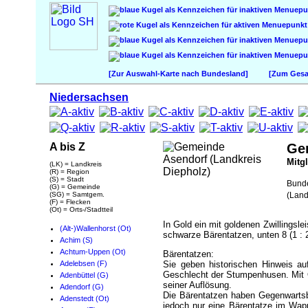
[Zur Auswahl-Karte nach Bundesland]
[Zum Gesam
Niedersachsen
A bis Z
Gem
Mitg
(LK) = Landkreis
(R) = Region
(S) = Stadt
Bund
(G) = Gemeinde
(SG) = Samtgem.
(Land
(F) = Flecken
(Ot) = Orts-/Stadtteil
In Gold ein mit goldenen Zwillingsle
(Alt-)Wallenhorst (Ot)
schwarze Bärentatzen, unten 8 (1 : 2
Achim (S)
Achtum-Uppen (Ot)
Bärentatzen:
Adelebsen (F)
Sie geben historischen Hinweis a
Geschlecht der Stumpenhusen. Mit 
Adenbüttel (G)
seiner Auflösung.
Adendorf (G)
Die Bärentatzen haben Gegenwarts
Adenstedt (Ot)
jedoch nur eine Bärentatze im Wap