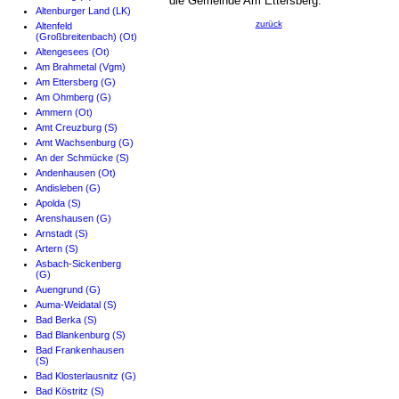
die Gemeinde Am Ettersberg.
Altenburger Land (LK)
zurück
Altenfeld
(Großbreitenbach) (Ot)
Altengesees (Ot)
Am Brahmetal (Vgm)
Am Ettersberg (G)
Am Ohmberg (G)
Ammern (Ot)
Amt Creuzburg (S)
Amt Wachsenburg (G)
An der Schmücke (S)
Andenhausen (Ot)
Andisleben (G)
Apolda (S)
Arenshausen (G)
Arnstadt (S)
Artern (S)
Asbach-Sickenberg
(G)
Auengrund (G)
Auma-Weidatal (S)
Bad Berka (S)
Bad Blankenburg (S)
Bad Frankenhausen
(S)
Bad Klosterlausnitz (G)
Bad Köstritz (S)