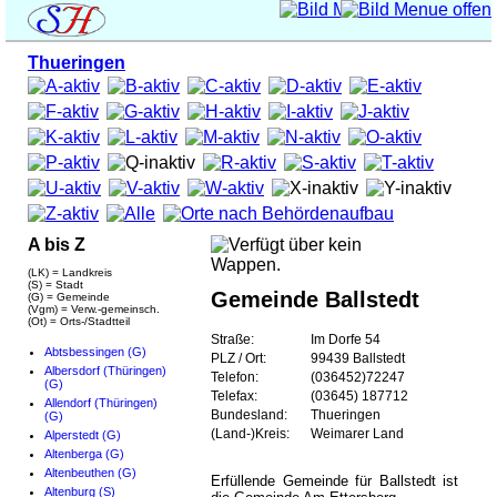
Thueringen
A bis Z
(LK) = Landkreis
(S) = Stadt
Gemeinde Ballstedt
(G) = Gemeinde
(Vgm) = Verw.-gemeinsch.
(Ot) = Orts-/Stadtteil
Straße:
Im Dorfe 54
Abtsbessingen (G)
PLZ / Ort:
99439 Ballstedt
Albersdorf (Thüringen)
Telefon:
(036452)72247
(G)
Telefax:
(03645) 187712
Allendorf (Thüringen)
Bundesland:
Thueringen
(G)
(Land-)Kreis:
Weimarer Land
Alperstedt (G)
Altenberga (G)
Altenbeuthen (G)
Erfüllende Gemeinde für Ballstedt ist
Altenburg (S)