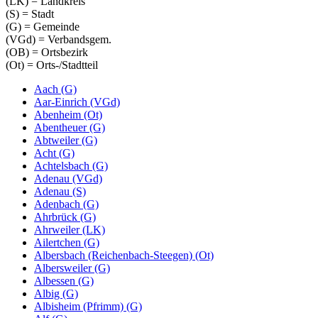
(LK) = Landkreis
(S) = Stadt
(G) = Gemeinde
(VGd) = Verbandsgem.
(OB) = Ortsbezirk
(Ot) = Orts-/Stadtteil
Aach (G)
Aar-Einrich (VGd)
Abenheim (Ot)
Abentheuer (G)
Abtweiler (G)
Acht (G)
Achtelsbach (G)
Adenau (VGd)
Adenau (S)
Adenbach (G)
Ahrbrück (G)
Ahrweiler (LK)
Ailertchen (G)
Albersbach (Reichenbach-Steegen) (Ot)
Albersweiler (G)
Albessen (G)
Albig (G)
Albisheim (Pfrimm) (G)