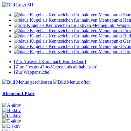
Start
Hei
Wappe
Pres
Bild
Gäs
Kon
Part
[Zur Auswahl-Karte nach Bundesland]
[Zum Gesamt-Orte-Verzeichnis alphabetisch]
[Zur Wappensuche]
Rheinland-Pfalz