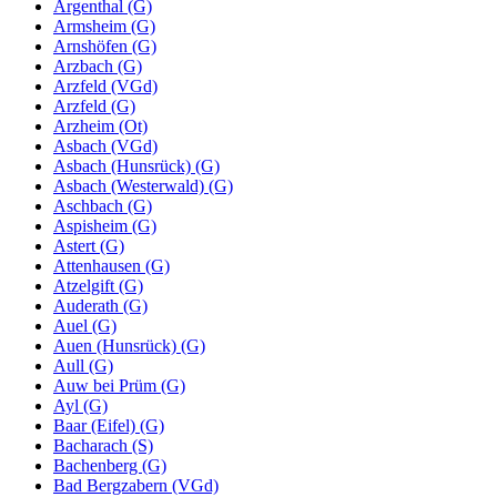
Argenthal (G)
Armsheim (G)
Arnshöfen (G)
Arzbach (G)
Arzfeld (VGd)
Arzfeld (G)
Arzheim (Ot)
Asbach (VGd)
Asbach (Hunsrück) (G)
Asbach (Westerwald) (G)
Aschbach (G)
Aspisheim (G)
Astert (G)
Attenhausen (G)
Atzelgift (G)
Auderath (G)
Auel (G)
Auen (Hunsrück) (G)
Aull (G)
Auw bei Prüm (G)
Ayl (G)
Baar (Eifel) (G)
Bacharach (S)
Bachenberg (G)
Bad Bergzabern (VGd)