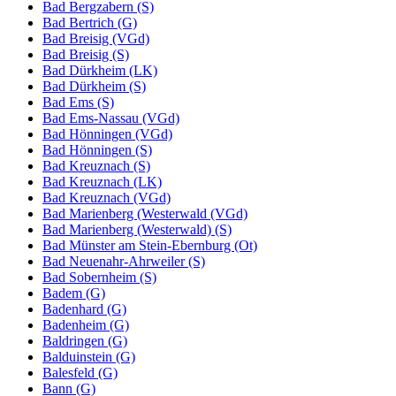
Bad Bergzabern (S)
Bad Bertrich (G)
Bad Breisig (VGd)
Bad Breisig (S)
Bad Dürkheim (LK)
Bad Dürkheim (S)
Bad Ems (S)
Bad Ems-Nassau (VGd)
Bad Hönningen (VGd)
Bad Hönningen (S)
Bad Kreuznach (S)
Bad Kreuznach (LK)
Bad Kreuznach (VGd)
Bad Marienberg (Westerwald (VGd)
Bad Marienberg (Westerwald) (S)
Bad Münster am Stein-Ebernburg (Ot)
Bad Neuenahr-Ahrweiler (S)
Bad Sobernheim (S)
Badem (G)
Badenhard (G)
Badenheim (G)
Baldringen (G)
Balduinstein (G)
Balesfeld (G)
Bann (G)