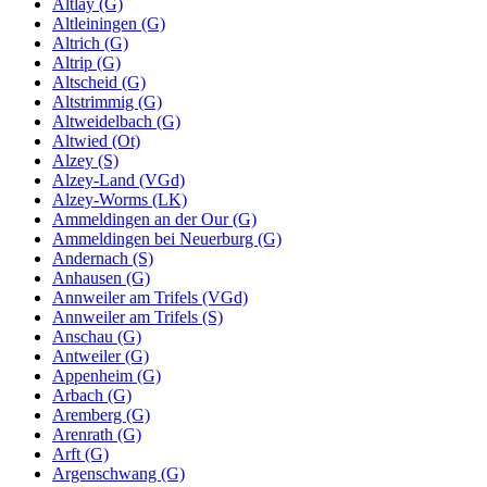
Altlay (G)
Altleiningen (G)
Altrich (G)
Altrip (G)
Altscheid (G)
Altstrimmig (G)
Altweidelbach (G)
Altwied (Ot)
Alzey (S)
Alzey-Land (VGd)
Alzey-Worms (LK)
Ammeldingen an der Our (G)
Ammeldingen bei Neuerburg (G)
Andernach (S)
Anhausen (G)
Annweiler am Trifels (VGd)
Annweiler am Trifels (S)
Anschau (G)
Antweiler (G)
Appenheim (G)
Arbach (G)
Aremberg (G)
Arenrath (G)
Arft (G)
Argenschwang (G)