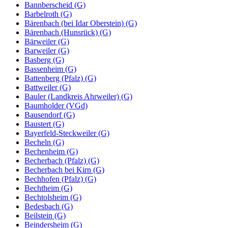
Bannberscheid (G)
Barbelroth (G)
Bärenbach (bei Idar Oberstein) (G)
Bärenbach (Hunsrück) (G)
Bärweiler (G)
Barweiler (G)
Basberg (G)
Bassenheim (G)
Battenberg (Pfalz) (G)
Battweiler (G)
Bauler (Landkreis Ahrweiler) (G)
Baumholder (VGd)
Bausendorf (G)
Baustert (G)
Bayerfeld-Steckweiler (G)
Becheln (G)
Bechenheim (G)
Becherbach (Pfalz) (G)
Becherbach bei Kirn (G)
Bechhofen (Pfalz) (G)
Bechtheim (G)
Bechtolsheim (G)
Bedesbach (G)
Beilstein (G)
Beindersheim (G)