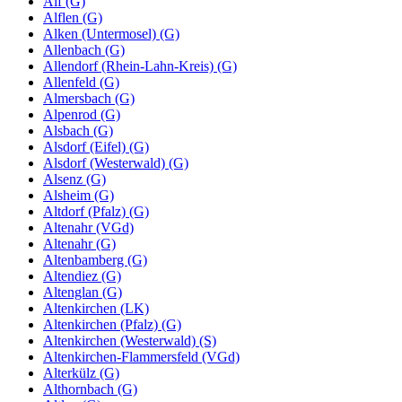
Alf (G)
Alflen (G)
Alken (Untermosel) (G)
Allenbach (G)
Allendorf (Rhein-Lahn-Kreis) (G)
Allenfeld (G)
Almersbach (G)
Alpenrod (G)
Alsbach (G)
Alsdorf (Eifel) (G)
Alsdorf (Westerwald) (G)
Alsenz (G)
Alsheim (G)
Altdorf (Pfalz) (G)
Altenahr (VGd)
Altenahr (G)
Altenbamberg (G)
Altendiez (G)
Altenglan (G)
Altenkirchen (LK)
Altenkirchen (Pfalz) (G)
Altenkirchen (Westerwald) (S)
Altenkirchen-Flammersfeld (VGd)
Alterkülz (G)
Althornbach (G)