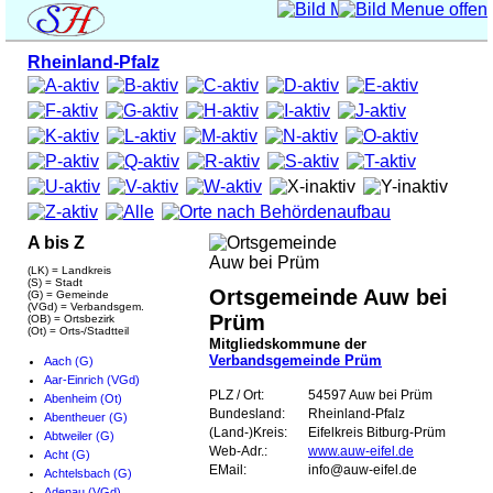
Rheinland-Pfalz
A bis Z
(LK) = Landkreis
(S) = Stadt
Ortsgemeinde Auw bei
(G) = Gemeinde
(VGd) = Verbandsgem.
Prüm
(OB) = Ortsbezirk
(Ot) = Orts-/Stadtteil
Mitgliedskommune der
Verbandsgemeinde Prüm
Aach (G)
Aar-Einrich (VGd)
PLZ / Ort:
54597 Auw bei Prüm
Abenheim (Ot)
Bundesland:
Rheinland-Pfalz
Abentheuer (G)
(Land-)Kreis:
Eifelkreis Bitburg-Prüm
Abtweiler (G)
Web-Adr.:
www.auw-eifel.de
Acht (G)
EMail:
info@auw-eifel.de
Achtelsbach (G)
Adenau (VGd)