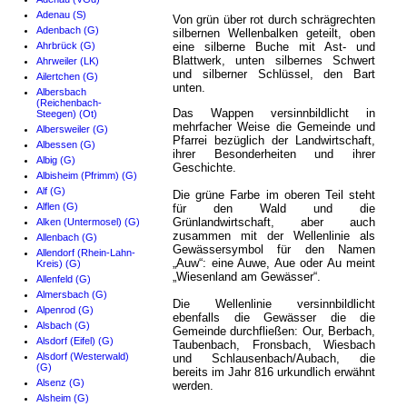
Adenau (S)
Von grün über rot durch schrägrechten
Adenbach (G)
silbernen Wellenbalken geteilt, oben
Ahrbrück (G)
eine silberne Buche mit Ast- und
Blattwerk, unten silbernes Schwert
Ahrweiler (LK)
und silberner Schlüssel, den Bart
Ailertchen (G)
unten.
Albersbach
(Reichenbach-
Das Wappen versinnbildlicht in
Steegen) (Ot)
mehrfacher Weise die Gemeinde und
Albersweiler (G)
Pfarrei bezüglich der Landwirtschaft,
Albessen (G)
ihrer Besonderheiten und ihrer
Albig (G)
Geschichte.
Albisheim (Pfrimm) (G)
Alf (G)
Die grüne Farbe im oberen Teil steht
Alflen (G)
für den Wald und die
Grünlandwirtschaft, aber auch
Alken (Untermosel) (G)
zusammen mit der Wellenlinie als
Allenbach (G)
Gewässersymbol für den Namen
Allendorf (Rhein-Lahn-
„Auw“: eine Auwe, Aue oder Au meint
Kreis) (G)
„Wiesenland am Gewässer“.
Allenfeld (G)
Almersbach (G)
Die Wellenlinie versinnbildlicht
Alpenrod (G)
ebenfalls die Gewässer die die
Alsbach (G)
Gemeinde durchfließen: Our, Berbach,
Alsdorf (Eifel) (G)
Taubenbach, Fronsbach, Wiesbach
Alsdorf (Westerwald)
und Schlausenbach/Aubach, die
(G)
bereits im Jahr 816 urkundlich erwähnt
Alsenz (G)
werden.
Alsheim (G)