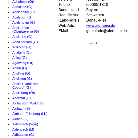
Achsheim (Ot)
Telefax:
(09085)1810
Achslach (G)
Bundesland:
Bayern
Adelschlag (G)
Reg.-Bezirk:
Schwaben
Adelsdorf (G)
(Land-)Kreis:
Donau-Ries
Adelshofen (G)
Web-Adr.:
www.alerheim.de
Adelshofen
EMail:
gemeinde@alerheim.de
(Oberbayern) (G)
Adelsried (G)
Adelzhausen (G)
zurück
Adlkofen (G)
Affaltern (Ot)
Affing (G)
Agawang (Ot)
Aham (G)
Aholfing (G)
Aholming (G)
Ahorn (Landkreis
Coburg) (G)
Ahornberg (Ot)
Ahorntal (G)
Aicha vorm Wald (G)
Aichach (S)
Aichach-Friedberg (LK)
Aichen (G)
Aidenbach (Vgm)
Aidenbach (M)
Aidhausen (G)