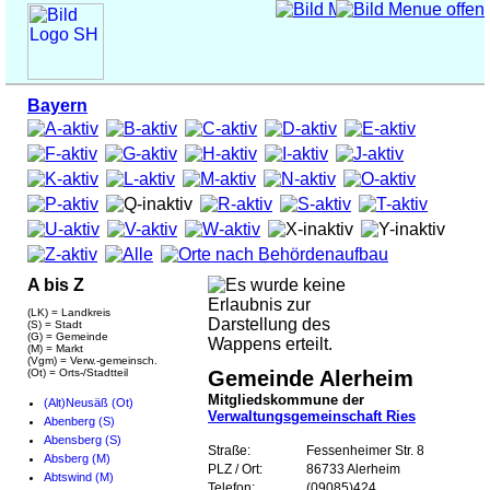
Bayern
A bis Z
(LK) = Landkreis
(S) = Stadt
(G) = Gemeinde
(M) = Markt
(Vgm) = Verw.-gemeinsch.
(Ot) = Orts-/Stadtteil
Gemeinde Alerheim
Mitgliedskommune der
(Alt)Neusäß (Ot)
Verwaltungsgemeinschaft Ries
Abenberg (S)
Abensberg (S)
Straße:
Fessenheimer Str. 8
Absberg (M)
PLZ / Ort:
86733 Alerheim
Abtswind (M)
Telefon:
(09085)424